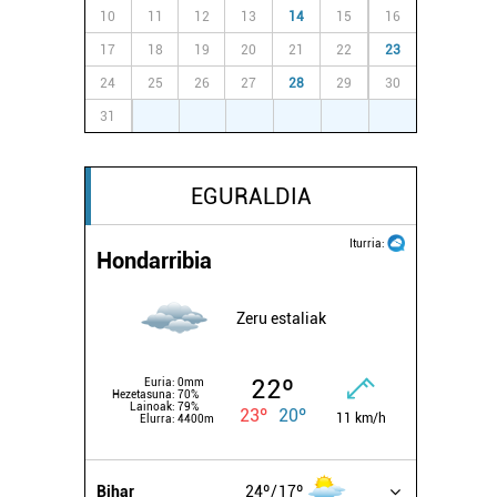
10
11
12
13
14
15
16
17
18
19
20
21
22
23
24
25
26
27
28
29
30
31
1
2
3
4
5
6
EGURALDIA
Iturria:
Hondarribia
Zeru estaliak
22º
Euria:
0mm
Hezetasuna:
70%
Lainoak:
79%
23º
20º
11 km/h
Elurra:
4400m
Bihar
24º
17º