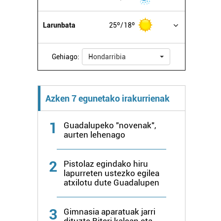
Larunbata
25º
18º
Gehiago:
Hondarribia
Azken 7 egunetako irakurrienak
1
Guadalupeko "novenak",
aurten lehenago
2
Pistolaz egindako hiru
lapurreten ustezko egilea
atxilotu dute Guadalupen
3
Gimnasia aparatuak jarri