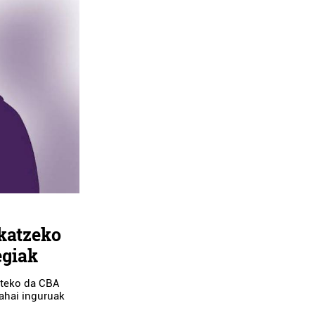
katzeko
egiak
eteko da CBA
ahai inguruak