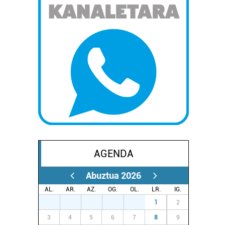
AGENDA
Abuztua 2026
AL.
AR.
AZ.
OG.
OL.
LR.
IG.
27
28
29
30
31
1
2
3
4
5
6
7
8
9