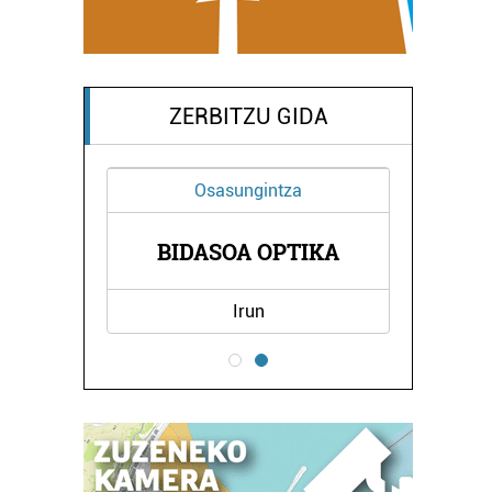
ZERBITZU GIDA
Osasungintza
U
BIDASOA OPTIKA
Irun