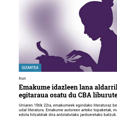
GIZARTEA
Irun
Emakume idazleen lana aldarri
egitaraua osatu du CBA liburut
Urriaren 15tik 22ra, emakumeek egindako literaturaz b
udal literatura. Emakume autoreen arteko topaketak, m
edota hitzaldiak dira antolatutako jardueretako batzuk.