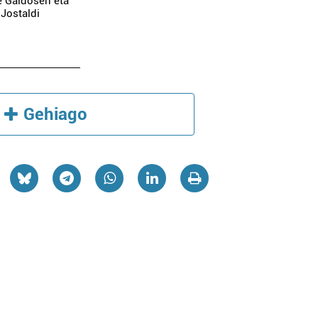
re Galdosen eta
 Jostaldi
Gehiago