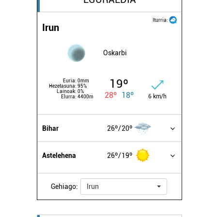
Iturria:
Irun
Oskarbi
19º
Euria:
0mm
Hezetasuna:
95%
Lainoak:
0%
28º
18º
6 km/h
Elurra:
4400m
Bihar
26º
20º
Astelehena
26º
19º
Gehiago:
Irun