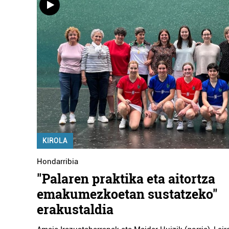
KIROLA
Hondarribia
"Palaren praktika eta aitortza
emakumezkoetan sustatzeko"
erakustaldia