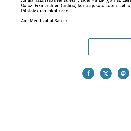
Amaia Irazustabarrenak eta Maider Huizik (gorria), Lei
Garazi Eizmendiren (urdina) kontra jokatu zuten. Lehia
Pilotalekuan jokatu zen.
Ane Mendizabal Sarriegi