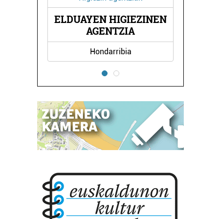
USIKA
ELDUAYEN HIGIEZINEN
TOMA
AGENTZIA
Hondarribia