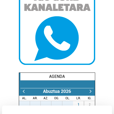
AGENDA
Abuztua 2026
AL.
AR.
AZ.
OG.
OL.
LR.
IG.
27
28
29
30
31
1
2
3
4
5
6
7
8
9