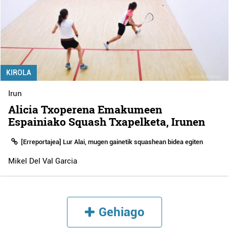
KIROLA
Irun
Alicia Txoperena Emakumeen
Espainiako Squash Txapelketa, Irunen
[Erreportajea] Lur Alai, mugen gainetik squashean bidea egiten
Mikel Del Val Garcia
Gehiago