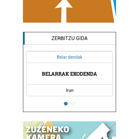
ZERBITZU GIDA
Belar dendak
A
BELARRAK EKODENDA
Irun