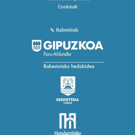
Cookieak
Babesleak: