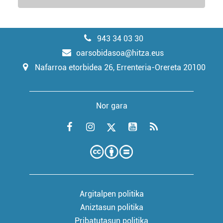
943 34 03 30
oarsobidasoa@hitza.eus
Nafarroa etorbidea 26, Errenteria-Orereta 20100
Nor gara
Argitalpen politika
Aniztasun politika
Pribatutasun politika