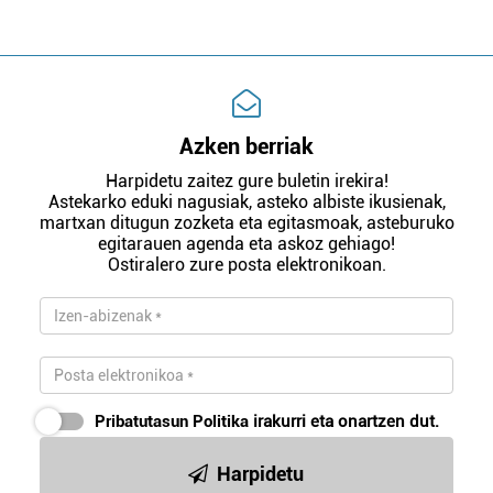
Azken berriak
Harpidetu zaitez gure buletin irekira!
Astekarko eduki nagusiak, asteko albiste ikusienak,
martxan ditugun zozketa eta egitasmoak, asteburuko
egitarauen agenda eta askoz gehiago!
Ostiralero zure posta elektronikoan.
Pribatutasun Politika
irakurri eta onartzen dut.
Harpidetu