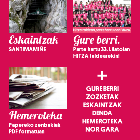
Eskaintzak
Gure berri.
SANTIMAMIÑE
Parte hartu 33. Lilatoian
HITZA taldearekin!
+
GURE BERRI
ZOZKETAK
ESKAINTZAK
Hemeroteka
DENDA
HEMEROTEKA
Papereko zenbakiak
NOR GARA
PDF formatuan