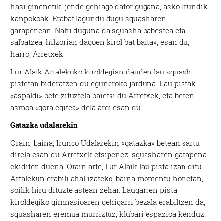
hasi ginenetik, jende gehiago dator gugana, asko Irundik
kanpokoak. Erabat lagundu dugu squasharen
garapenean. Nahi duguna da squasha babestea eta
salbatzea, hilzorian dagoen kirol bat baita», esan du,
harro, Arretxek.
Lur Alaik Artalekuko kiroldegian dauden lau squash
pistetan bideratzen du eguneroko jarduna. Lau pistak
«aspaldi» bete zituztela baietsi du Arretxek, eta beren
asmoa «gora egitea» dela argi esan du.
Gatazka udalarekin
Orain, baina, Irungo Udalarekin «gatazka» betean sartu
direla esan du Arretxek etsipenez, squasharen garapena
ekiditen duena. Orain arte, Lur Alaik lau pista izan ditu
Artalekun erabili ahal izateko, baina momentu honetan,
soilik hiru dituzte astean zehar. Laugarren pista
kiroldegiko gimnasioaren gehigarri bezala erabiltzen da,
squasharen eremua murriztuz, klubari espazioa kenduz.