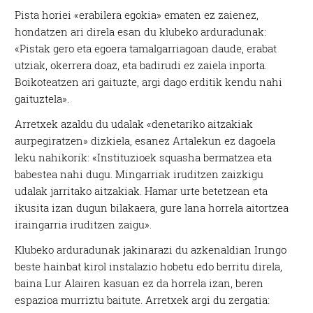
Pista horiei «erabilera egokia» ematen ez zaienez,
hondatzen ari direla esan du klubeko arduradunak:
«Pistak gero eta egoera tamalgarriagoan daude, erabat
utziak, okerrera doaz, eta badirudi ez zaiela inporta.
Boikoteatzen ari gaituzte, argi dago erditik kendu nahi
gaituztela».
Arretxek azaldu du udalak «denetariko aitzakiak
aurpegiratzen» dizkiela, esanez Artalekun ez dagoela
leku nahikorik: «Instituzioek squasha bermatzea eta
babestea nahi dugu. Mingarriak iruditzen zaizkigu
udalak jarritako aitzakiak. Hamar urte betetzean eta
ikusita izan dugun bilakaera, gure lana horrela aitortzea
iraingarria iruditzen zaigu».
Klubeko arduradunak jakinarazi du azkenaldian Irungo
beste hainbat kirol instalazio hobetu edo berritu direla,
baina Lur Alairen kasuan ez da horrela izan, beren
espazioa murriztu baitute. Arretxek argi du zergatia: