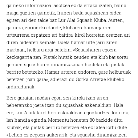
gaineko informazioa jasotzea ez da erraza izaten, baina
muga guztien gainetik, Irunen bada squashean bidea
egiten ari den talde bat: Lur Alai Squash Kluba. Aurten,
gainera, zorioneko daude, klubaren hamargarren
urteurrena ospatzen ari baitira, kirol horretan osatzen ari
diren bidearen seinale. Duela hamar urte jarri ziren
martxan, helburu argi batekin. «Squasharen egoera
kezkagarria zen. Pistak hutsik zeuden eta klub bat sortu
genuen squasharen dinamizazioan hasteko eta pistak
berriro betetzeko. Hamar urteren ondoren, gure helburuak
betetzen joan gara», adierazi du Gorka Arretxe klubeko
arduradunak.
Bere garaian modan egon zen kirola izan arren,
beheranzko joera izan du squashak azkenaldian. Hala
ere, Lur Alaik kirol hori eskualdean egonkortzea lortu du,
lan handia eginda. Momentu honetan 80 bazkide ditu
klubak, eta pistak berriro betetzea eta ez ixtea lortu dute.
«Lehen ez zegoen aukerarik, eta squasha dinamizatzen