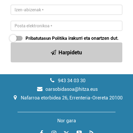
Pribatutasun Politika
irakurri eta onartzen dut.
Harpidetu
943 34 03 30
oarsobidasoa@hitza.eus
Nafarroa etorbidea 26, Errenteria-Orereta 20100
Nor gara