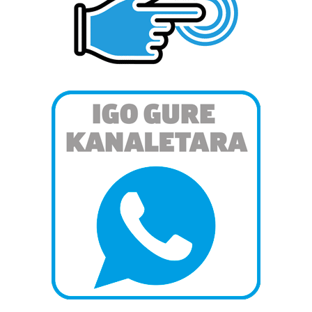
pertsonalizatuak eskaintzeko, iragarkiak eta edukia
neurtzeko, jendeari buruzko informazioa biltzeko eta
produktuak garatzeko. Zure datuak nork eta zertarako
erabiltzen dituen hauta dezakezu.
Bazkide batzuek ez dizute baimenik eskatzen, eta beren
interes komertzial legitimoetan babesten dira. Ikusi gure
bazkideen zerrenda, beren ustez zein helburutarako
duten interes legitimoa eta horren aurka nola egin
dezakezun ikusteko.
Lortu zure datu pertsonalak prozesatzeko moduari
buruzko informazio gehiago eta ezarri zure lehentasunak
datuen atalean. Edozein unetan alda edo ken dezakezu
zure baimena Cookieen adierazpenean.
Webgune honek cookie propioak eta hirugarrenen cookie-
fitxategiak erabiltzen ditu. Zure esperientzia eta