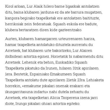
Kirol arloan, Lur Alaik hilero barne ligaxkak antolatzen
ditu, baina klubaren jarduna ez da ate barrura mugatzen,
kanpora begirako txapelketak ere antolatzen baitituzte,
herrikoiak zein federatuak. Squash eskola ere badute,
klubera bertaratzen diren kide gazteentzako.
Aurten, klubaren hamargarren urteurrenaren harira,
hamar txapelketa antolatuko dituztela aurreratu du
Arretxek, bat klubaren urte bakoitzeko, Lur Alairen
ibilbideari aitortza eginez. Horietatik bi nabarmendu ditu
Arretxek. Lehenik eta behin, Euskadiko Squash
Txapelketa jokatuko da Irunen, hilaren 31tik apirilaren
1era. Bestetik, Espainiako Emakumeen Squash
Txapelketa antolatu dute apirilaren 21etik 23ra. Lehiaketa
horrekin, «emakume jokalari onenak erakarri eta
ikusgarritasuna indartu» nahi dutela zehaztu du
Arretxek, eta txapelketari Alicia Txoperena izena jarri
diote, Irungo jokalari ohiari aitortza egiteko.