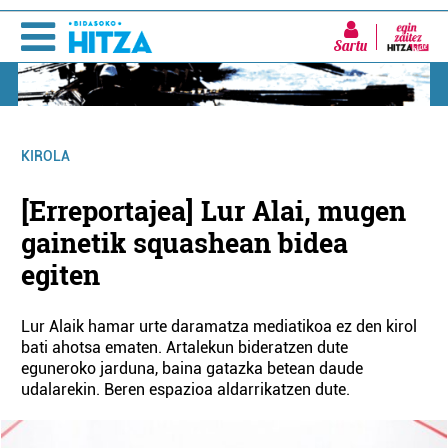
Sartu
KIROLA
[Erreportajea] Lur Alai, mugen
gainetik squashean bidea
egiten
Lur Alaik hamar urte daramatza mediatikoa ez den kirol
bati ahotsa ematen. Artalekun bideratzen dute
eguneroko jarduna, baina gatazka betean daude
udalarekin. Beren espazioa aldarrikatzen dute.