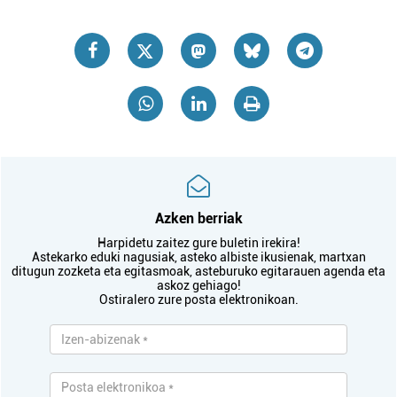
Azken berriak
Harpidetu zaitez gure buletin irekira!
Astekarko eduki nagusiak, asteko albiste ikusienak, martxan
ditugun zozketa eta egitasmoak, asteburuko egitarauen agenda eta
askoz gehiago!
Ostiralero zure posta elektronikoan.