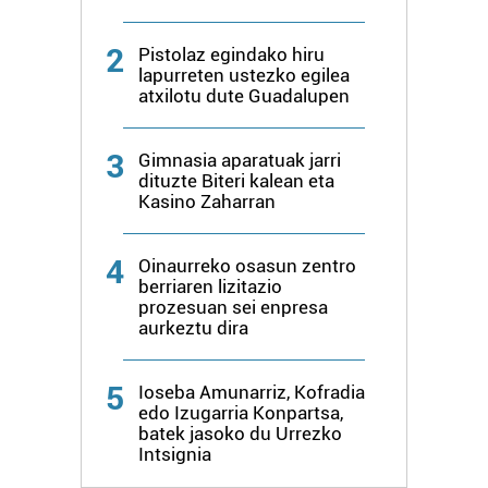
2
Pistolaz egindako hiru
lapurreten ustezko egilea
atxilotu dute Guadalupen
3
Gimnasia aparatuak jarri
dituzte Biteri kalean eta
Kasino Zaharran
4
Oinaurreko osasun zentro
berriaren lizitazio
prozesuan sei enpresa
aurkeztu dira
5
Ioseba Amunarriz, Kofradia
edo Izugarria Konpartsa,
batek jasoko du Urrezko
Intsignia