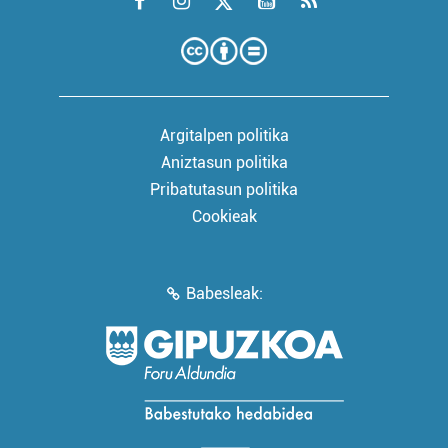
Argitalpen politika
Aniztasun politika
Pribatutasun politika
Cookieak
Babesleak: