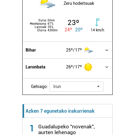
Zeru hodeitsuak
23º
Euria:
0mm
Hezetasuna:
67%
Lainoak:
35%
24º
20º
14 km/h
Elurra:
4300m
Bihar
25º
17º
Larunbata
26º
17º
Gehiago:
Irun
Azken 7 egunetako irakurrienak
1
Guadalupeko "novenak",
aurten lehenago