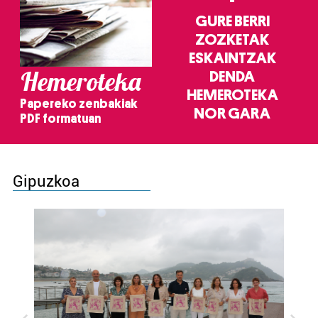
GURE BERRI
ZOZKETAK
ESKAINTZAK
Hemeroteka
DENDA
HEMEROTEKA
Papereko zenbakiak
NOR GARA
PDF formatuan
Gipuzkoa