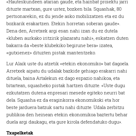
«Hauteskundeen atarian gaude, eta hainbat proiektu jarri
dituzte martxan, gure ustez, bozken bila. Squashak, 80
pertsonarekin, ez du jende asko mobilizatzen eta ez du
bozkarik erakartzen. Etekin horretan soberan gaude».
Dena den, Arretxek argi esan nahi izan du ez dutela
«kluben aurkako iritzirik plazaratu nahi», eskatzen duten
bakarra da «beste klubekiko begirune bera» izatea,
«gutxienez» dituzten pistak mantentzeko.
Lur Alaik uste du atzetik «etekin ekonomiko» bat dagoela.
Arretxek aipatu du udalak bazkide gehiago erakarri nahi
dituela, baina Artalekun ez dago espazio nahikoa, eta
bitartean, squasheko pistak hartzen dituzte. «Uste dugu
ezkutatzen dutena enpresari mesede egiteko neurri bat
dela. Squasha ez da eraginkorra ekonomikoki eta hor
beste jarduera batzuk sartu nahi dituzte. Udala zerbitzu
publikoa den heinean etekin ekonomikoa baztertu behar
duela argi daukagu, eta gure kirola defendatuko dugu».
Txapelketak