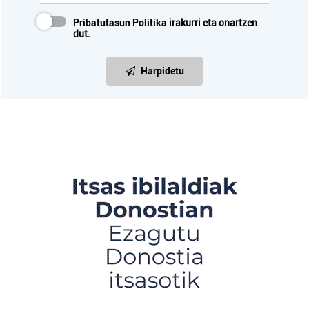
Pribatutasun Politika
irakurri eta onartzen
dut.
Harpidetu