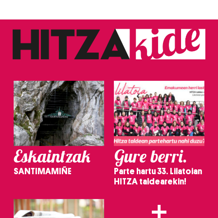
Eskaintzak
Gure berri.
SANTIMAMIÑE
Parte hartu 33. Lilatoian
HITZA taldearekin!
+