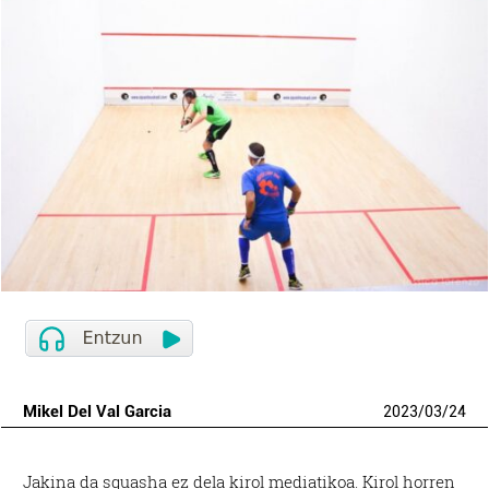
Mikel Del Val Garcia
2023
/
03
/
24
Jakina da squasha ez dela kirol mediatikoa. Kirol horren