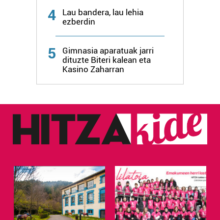
4
Lau bandera, lau lehia
ezberdin
Webgune honek cookie propioak eta hirugarrenen cookie-
fitxategiak erabiltzen ditu. Zure esperientzia eta
zerbitzuak hobetzeko asmoz, cookie teknologiaz
5
Gimnasia aparatuak jarri
baliatzen gara. Ohar hau onartuz gero, teknologia hori
dituzte Biteri kalean eta
Kasino Zaharran
erabiltzeko baimen esplizitua ematen diguzu.
Gehiago
irakurri