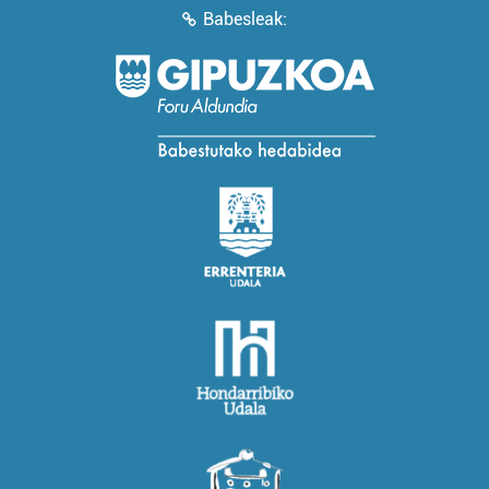
Babesleak: