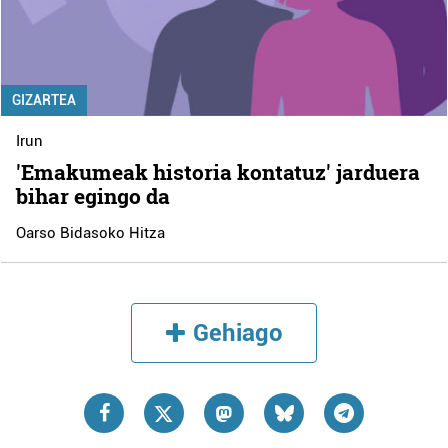
GIZARTEA
Irun
'Emakumeak historia kontatuz' jarduera
bihar egingo da
Oarso Bidasoko Hitza
Gehiago