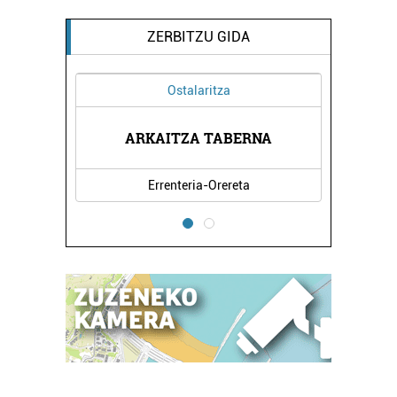
ZERBITZU GIDA
Ostalaritza
ARKAITZA TABERNA
Errenteria-Orereta
E