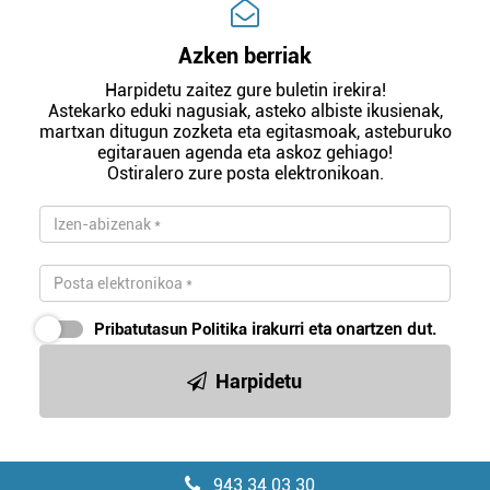
Azken berriak
Harpidetu zaitez gure buletin irekira!
Astekarko eduki nagusiak, asteko albiste ikusienak,
martxan ditugun zozketa eta egitasmoak, asteburuko
egitarauen agenda eta askoz gehiago!
Ostiralero zure posta elektronikoan.
Pribatutasun Politika
irakurri eta onartzen dut.
Harpidetu
943 34 03 30