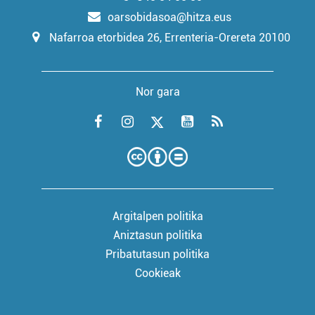
oarsobidasoa@hitza.eus
Nafarroa etorbidea 26, Errenteria-Orereta 20100
Nor gara
Argitalpen politika
Aniztasun politika
Pribatutasun politika
Cookieak