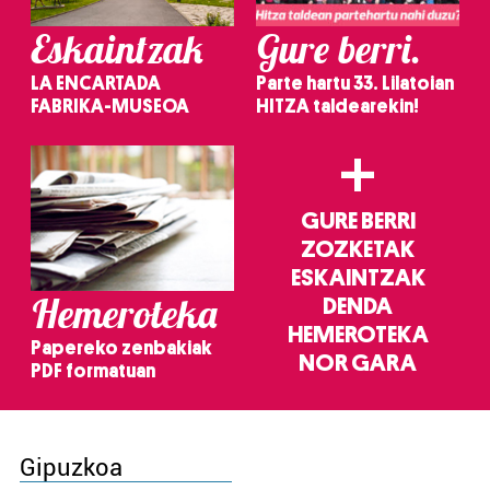
Eskaintzak
Gure berri.
LA ENCARTADA
Parte hartu 33. Lilatoian
FABRIKA-MUSEOA
HITZA taldearekin!
+
GURE BERRI
ZOZKETAK
ESKAINTZAK
Hemeroteka
DENDA
HEMEROTEKA
Papereko zenbakiak
NOR GARA
PDF formatuan
Gipuzkoa