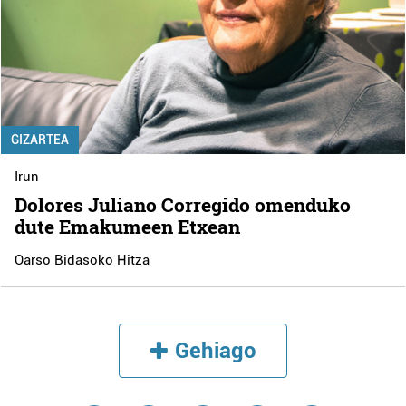
GIZARTEA
Irun
Dolores Juliano Corregido omenduko
dute Emakumeen Etxean
Oarso Bidasoko Hitza
Gehiago