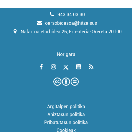
943 34 03 30
oarsobidasoa@hitza.eus
Nafarroa etorbidea 26, Errenteria-Orereta 20100
Nor gara
Argitalpen politika
Aniztasun politika
Pribatutasun politika
Cookieak