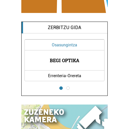
ZERBITZU GIDA
Osasungintza
ZENTROA
BEGI OPTIKA
BAT KI
Errenteria-Orereta