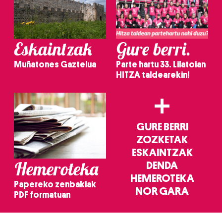
Eskaintzak
Gure berri.
Muñatones Gaztelua
Parte hartu 33. Lilatoian
HITZA taldearekin!
+
GURE BERRI
ZOZKETAK
ESKAINTZAK
Hemeroteka
DENDA
HEMEROTEKA
Papereko zenbakiak
NOR GARA
PDF formatuan