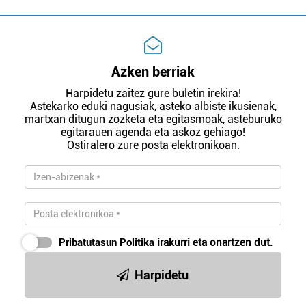
Azken berriak
Harpidetu zaitez gure buletin irekira!
Astekarko eduki nagusiak, asteko albiste ikusienak,
martxan ditugun zozketa eta egitasmoak, asteburuko
egitarauen agenda eta askoz gehiago!
Ostiralero zure posta elektronikoan.
Pribatutasun Politika
irakurri eta onartzen dut.
Harpidetu