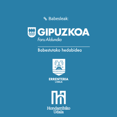
Babesleak: