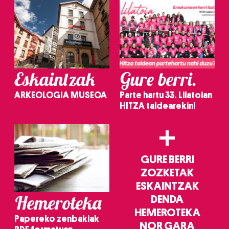
Eskaintzak
Gure berri.
ARKEOLOGIA MUSEOA
Parte hartu 33. Lilatoian
HITZA taldearekin!
+
GURE BERRI
ZOZKETAK
ESKAINTZAK
Hemeroteka
DENDA
HEMEROTEKA
Papereko zenbakiak
NOR GARA