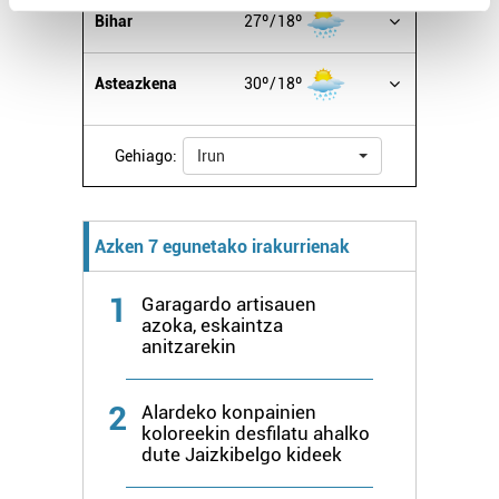
Bihar
27º
18º
Find out more about how your personal data is processed
and set your preferences in the
details section
.
Asteazkena
30º
18º
Guk eta gure bazkideek zure datu pertsonalak
prozesatzen ditugu, zure IP zenbakia, besteak beste,
Gehiago:
Irun
teknologia erabiliz, cookieak adibidez, iragarki eta eduki
pertsonalizatuak eskaintzeko, iragarkiak eta edukia
neurtzeko, jendeari buruzko informazioa biltzeko eta
produktuak garatzeko. Zure datuak nork eta zertarako
Azken 7 egunetako irakurrienak
erabiltzen dituen hauta dezakezu.
1
Garagardo artisauen
Bazkide batzuek ez dizute baimenik eskatzen, eta beren
azoka, eskaintza
interes komertzial legitimoetan babesten dira. Ikusi gure
anitzarekin
bazkideen zerrenda, beren ustez zein helburutarako
duten interes legitimoa eta horren aurka nola egin
2
Alardeko konpainien
dezakezun ikusteko.
koloreekin desfilatu ahalko
dute Jaizkibelgo kideek
Lortu zure datu pertsonalak prozesatzeko moduari