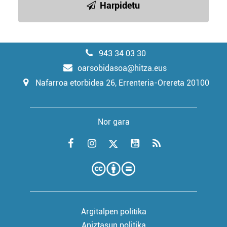
Harpidetu
943 34 03 30
oarsobidasoa@hitza.eus
Nafarroa etorbidea 26, Errenteria-Orereta 20100
Nor gara
Argitalpen politika
Aniztasun politika