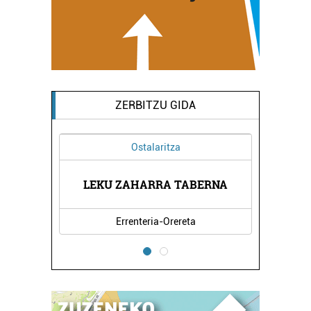
ZERBITZU GIDA
Ostalaritza
OLA
LEKU ZAHARRA TABERNA
UR
Errenteria-Orereta