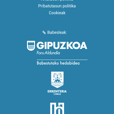
Pribatutasun politika
Cookieak
Babesleak: