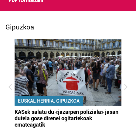
PDF formatuan
Gipuzkoa
EUSKAL HERRIA, GIPUZKOA
KASek salatu du «jazarpen poliziala» jasan
Pa
dutela gose direnei ogitartekoak
da
emateagatik
«s