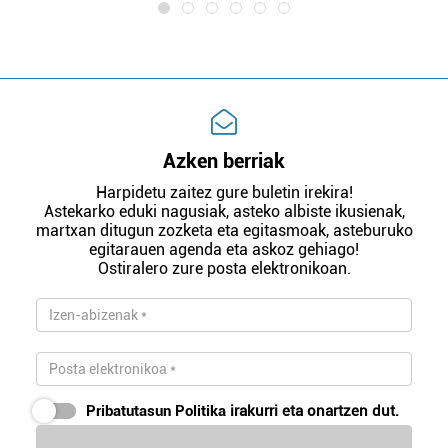
Azken berriak
Harpidetu zaitez gure buletin irekira!
Astekarko eduki nagusiak, asteko albiste ikusienak,
martxan ditugun zozketa eta egitasmoak, asteburuko
egitarauen agenda eta askoz gehiago!
Ostiralero zure posta elektronikoan.
Pribatutasun Politika
irakurri eta onartzen dut.