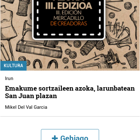
KULTURA
Irun
Emakume sortzaileen azoka, larunbatean
San Juan plazan
Mikel Del Val Garcia
Gehiago