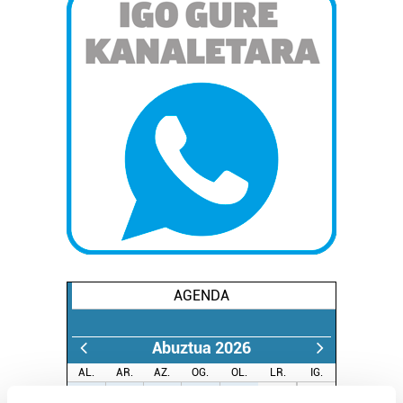
AGENDA
Abuztua 2026
AL.
AR.
AZ.
OG.
OL.
LR.
IG.
27
28
29
30
31
1
2