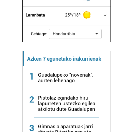
Larunbata
25º
18º
Gehiago:
Hondarribia
Azken 7 egunetako irakurrienak
1
Guadalupeko "novenak",
aurten lehenago
2
Pistolaz egindako hiru
lapurreten ustezko egilea
atxilotu dute Guadalupen
3
Gimnasia aparatuak jarri