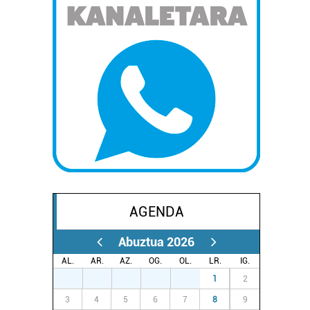
AGENDA
Abuztua 2026
AL.
AR.
AZ.
OG.
OL.
LR.
IG.
27
28
29
30
31
1
2
3
4
5
6
7
8
9