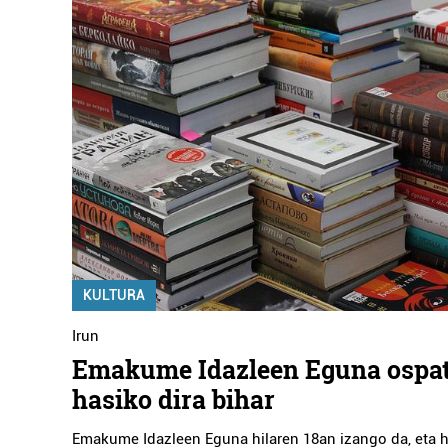
KULTURA
Irun
Emakume Idazleen Eguna ospa
hasiko dira bihar
Emakume Idazleen Eguna hilaren 18an izango da, eta ho