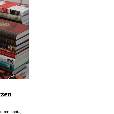
tzen
rren harira,