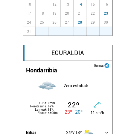
10
11
12
13
14
15
16
17
18
19
20
21
22
23
24
25
26
27
28
29
30
31
1
2
3
4
5
6
EGURALDIA
Iturria:
Hondarribia
Zeru estaliak
22º
Euria:
0mm
Hezetasuna:
67%
Lainoak:
68%
23º
20º
11 km/h
Elurra:
4400m
Bihar
24º
18º