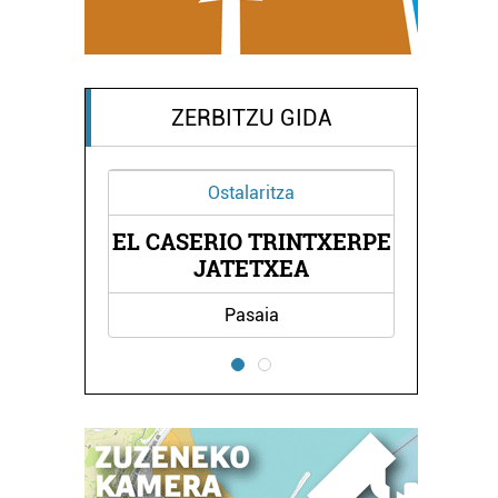
ZERBITZU GIDA
Ostalaritza
Ostalaritza
L CASERIO TRINTXERPE
MIREN TABE
JATETXEA
Pasaia
Oiartzun