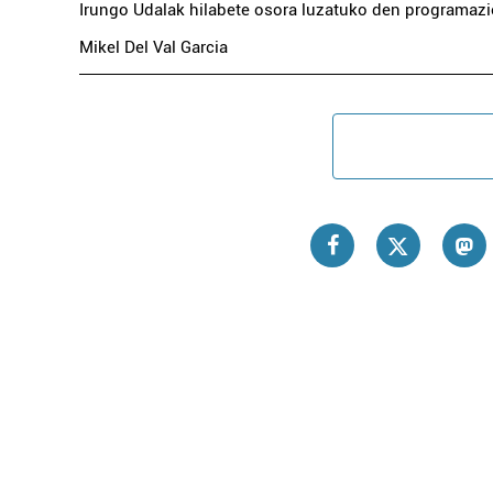
Irungo Udalak hilabete osora luzatuko den programazi
Mikel Del Val Garcia