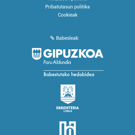
Pribatutasun politika
Cookieak
Babesleak: