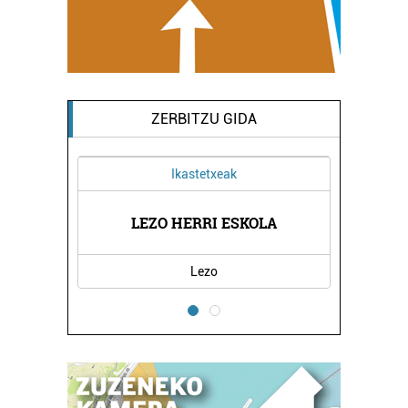
ZERBITZU GIDA
Ikastetxeak
A
LEZO HERRI ESKOLA
Lezo