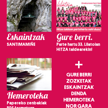
Eskaintzak
Gure berri.
SANTIMAMIÑE
Parte hartu 33. Lilatoian
HITZA taldearekin!
+
GURE BERRI
ZOZKETAK
ESKAINTZAK
Hemeroteka
DENDA
HEMEROTEKA
Papereko zenbakiak
NOR GARA
PDF formatuan