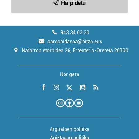
Harpidetu
943 34 03 30
oarsobidasoa@hitza.eus
Nafarroa etorbidea 26, Errenteria-Orereta 20100
Nor gara
Argitalpen politika
Aniztasun politika