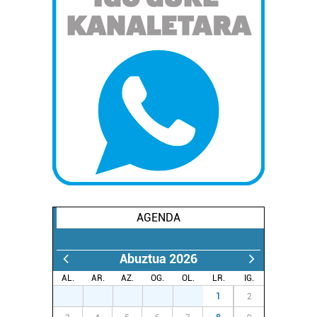
AGENDA
Abuztua 2026
AL.
AR.
AZ.
OG.
OL.
LR.
IG.
27
28
29
30
31
1
2