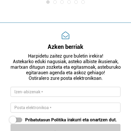
Azken berriak
Harpidetu zaitez gure buletin irekira!
Astekarko eduki nagusiak, asteko albiste ikusienak,
martxan ditugun zozketa eta egitasmoak, asteburuko
egitarauen agenda eta askoz gehiago!
Ostiralero zure posta elektronikoan.
Pribatutasun Politika
irakurri eta onartzen dut.