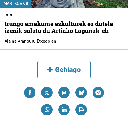
MARTXOAK 8
Irun
Irungo emakume eskulturek ez dutela
izenik salatu du Artiako Lagunak-ek
Alaine Aranburu Etxegoien
Gehiago