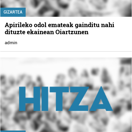
GIZARTEA
Apirileko odol emateak gainditu nahi
dituzte ekainean Oiartzunen
admin