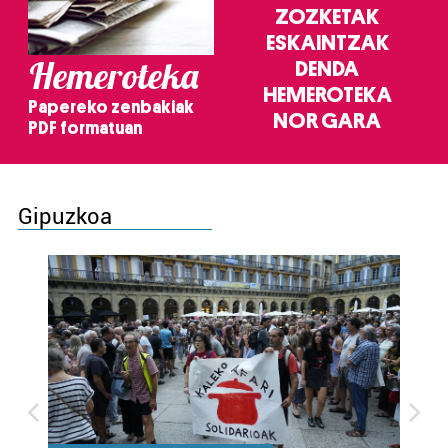
ZOZKETAK
ESKAINTZAK
Hemeroteka
DENDA
HEMEROTEKA
Papereko zenbakiak
NOR GARA
PDF formatuan
Gipuzkoa