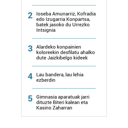
baliatzen gara. Ohar hau onartuz gero, teknologia hori
erabiltzeko baimen esplizitua ematen diguzu.
Gehiago
2
Ioseba Amunarriz, Kofradia
irakurri
edo Izugarria Konpartsa,
batek jasoko du Urrezko
Intsignia
3
Alardeko konpainien
koloreekin desfilatu ahalko
dute Jaizkibelgo kideek
4
Lau bandera, lau lehia
ezberdin
5
Gimnasia aparatuak jarri
dituzte Biteri kalean eta
Kasino Zaharran