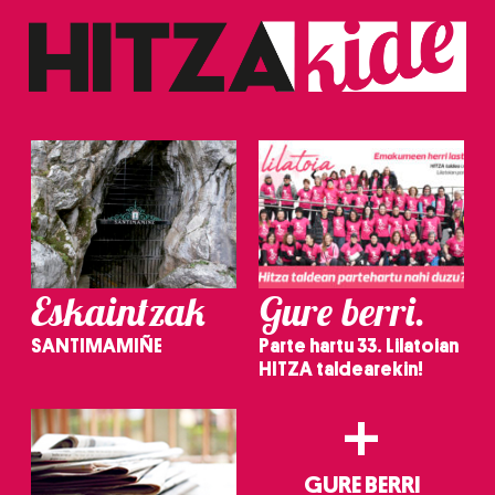
Eskaintzak
Gure berri.
SANTIMAMIÑE
Parte hartu 33. Lilatoian
HITZA taldearekin!
+
GURE BERRI