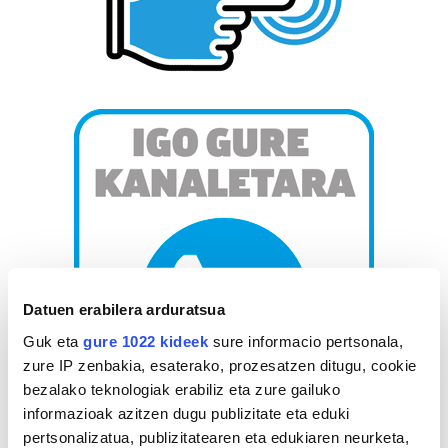
Datuen erabilera arduratsua
Guk eta
gure 1022 kideek
sure informacio pertsonala,
zure IP zenbakia, esaterako, prozesatzen ditugu, cookie
bezalako teknologiak erabiliz eta zure gailuko
informazioak azitzen dugu publizitate eta eduki
pertsonalizatua, publizitatearen eta edukiaren neurketa,