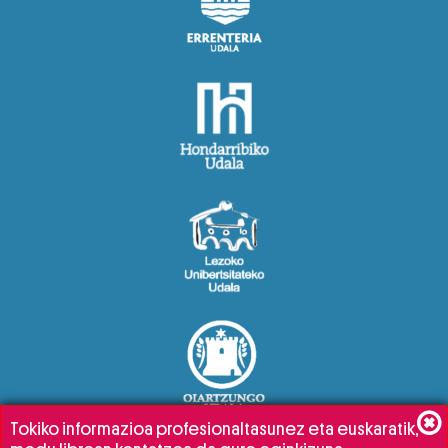
Tokiko informazioa profesionaltasunez eta euskaratik,