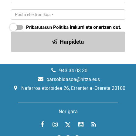
Pribatutasun Politika
irakurri eta onartzen dut.
Harpidetu
943 34 03 30
oarsobidasoa@hitza.eus
Nafarroa etorbidea 26, Errenteria-Orereta 20100
Nor gara