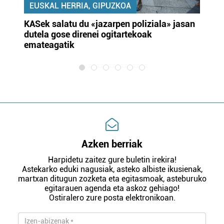
EUSKAL HERRIA, GIPUZKOA
KASek salatu du «jazarpen poliziala» jasan
Pa
dutela gose direnei ogitartekoak
da
emateagatik
«s
Azken berriak
Harpidetu zaitez gure buletin irekira!
Astekarko eduki nagusiak, asteko albiste ikusienak,
martxan ditugun zozketa eta egitasmoak, asteburuko
egitarauen agenda eta askoz gehiago!
Ostiralero zure posta elektronikoan.