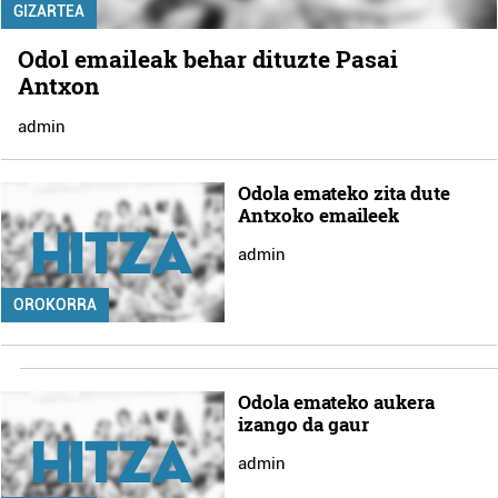
GIZARTEA
Odol emaileak behar dituzte Pasai
Antxon
admin
Odola emateko zita dute
Antxoko emaileek
admin
OROKORRA
Odola emateko aukera
izango da gaur
admin