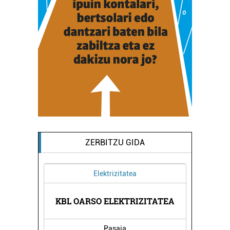
ZERBITZU GIDA
Elektrizitatea
I
KBL OARSO ELEKTRIZITATEA
KARME
Pasaia