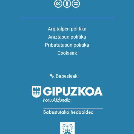
Argitalpen politika
Aniztasun politika
Pribatutasun politika
Cookieak
Babesleak: