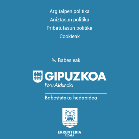
Argitalpen politika
Aniztasun politika
Pribatutasun politika
Cookieak
Babesleak: