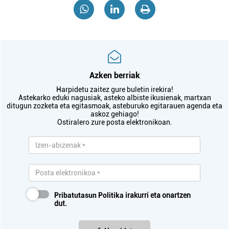
Azken berriak
Harpidetu zaitez gure buletin irekira!
Astekarko eduki nagusiak, asteko albiste ikusienak, martxan
ditugun zozketa eta egitasmoak, asteburuko egitarauen agenda eta
askoz gehiago!
Ostiralero zure posta elektronikoan.
Pribatutasun Politika
irakurri eta onartzen
dut.