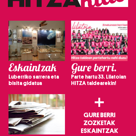
Eskaintzak
Gure berri.
Luberriko sarrera eta
Parte hartu 33. Lilatoian
bisita gidatua
HITZA taldearekin!
+
GURE BERRI
ZOZKETAK
ESKAINTZAK