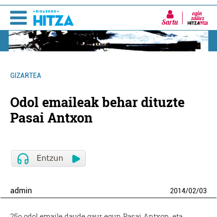
Sartu
GIZARTEA
Odol emaileak behar dituzte
Pasai Antxon
admin
2014
/
02
/
03
25o odol emaile daude gaur egun Pasai Antxon, eta