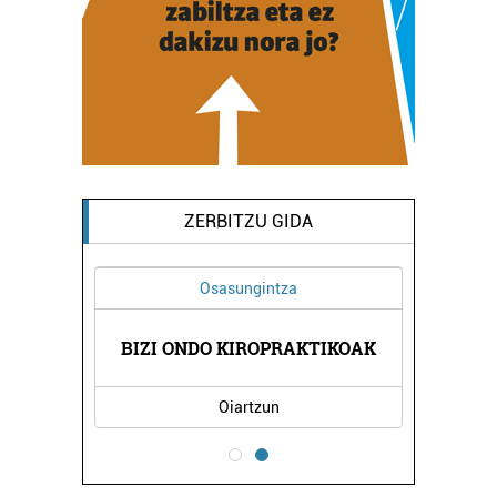
ZERBITZU GIDA
Osasungintza
OLA
BIZI ONDO KIROPRAKTIKOAK
UR
Oiartzun