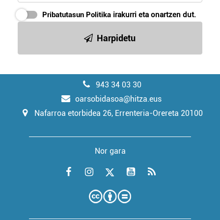
Pribatutasun Politika
irakurri eta onartzen dut.
Harpidetu
943 34 03 30
oarsobidasoa@hitza.eus
Nafarroa etorbidea 26, Errenteria-Orereta 20100
Nor gara