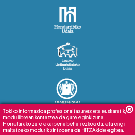
Tokiko informazioa profesionaltasunez eta euskaratik,
modu librean kontatzea da gure eginkizuna.
Horretarako zure ekarpena beharrezkoa da, eta ongi
maitatzeko modurik zintzoena da HITZAkide egitea.