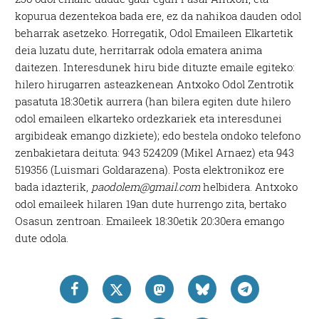
kopurua dezentekoa bada ere, ez da nahikoa dauden odol
beharrak asetzeko. Horregatik, Odol Emaileen Elkartetik
deia luzatu dute, herritarrak odola ematera anima
daitezen. Interesdunek hiru bide dituzte emaile egiteko:
hilero hirugarren asteazkenean Antxoko Odol Zentrotik
pasatuta 18:30etik aurrera (han bilera egiten dute hilero
odol emaileen elkarteko ordezkariek eta interesdunei
argibideak emango dizkiete); edo bestela ondoko telefono
zenbakietara deituta: 943 524209 (Mikel Arnaez) eta 943
519356 (Luismari Goldarazena). Posta elektronikoz ere
bada idazterik,
paodolem@gmail.com
helbidera. Antxoko
odol emaileek hilaren 19an dute hurrengo zita, bertako
Osasun zentroan. Emaileek 18:30etik 20:30era emango
dute odola.