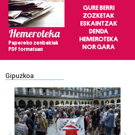
GURE BERRI
ZOZKETAK
ESKAINTZAK
Hemeroteka
DENDA
HEMEROTEKA
Papereko zenbakiak
NOR GARA
PDF formatuan
Gipuzkoa