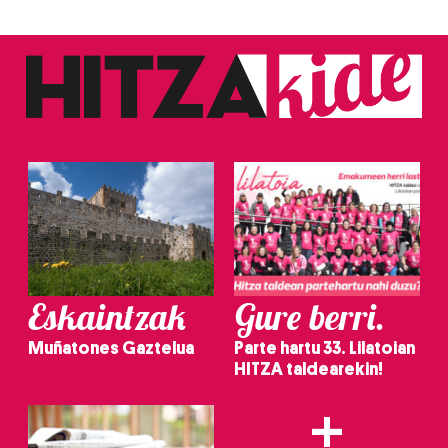
Eskaintzak
Gure berri.
Muñatones Gaztelua
Parte hartu 33. Lilatoian
HITZA taldearekin!
+