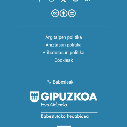
Argitalpen politika
Aniztasun politika
Pribatutasun politika
Cookieak
Babesleak: