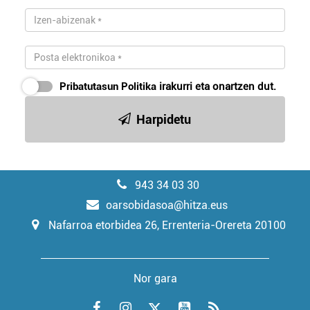
Pribatutasun Politika
irakurri eta onartzen dut.
Harpidetu
943 34 03 30
oarsobidasoa@hitza.eus
Nafarroa etorbidea 26, Errenteria-Orereta 20100
Nor gara