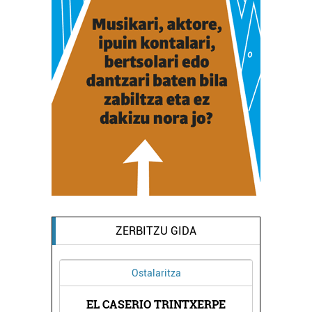
ZERBITZU GIDA
Ostalaritza
EL CASERIO TRINTXERPE
BEER