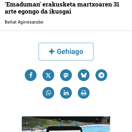
'Emaduman' erakusketa martxoaren 31
arte egongo da ikusgai
Beñat Agirresarobe
Gehiago