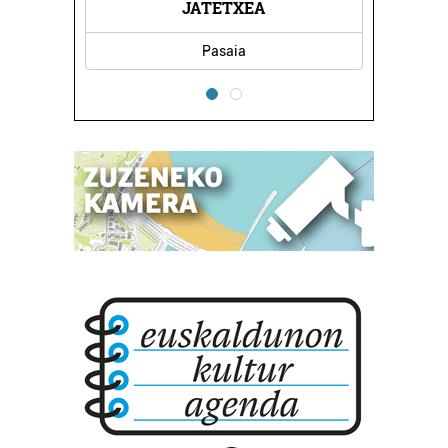
JATETXEA
Pasaia