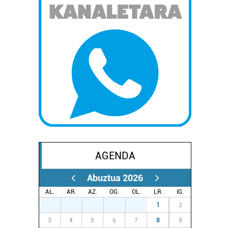
AGENDA
Abuztua 2026
AL.
AR.
AZ.
OG.
OL.
LR.
IG.
27
28
29
30
31
1
2
3
4
5
6
7
8
9