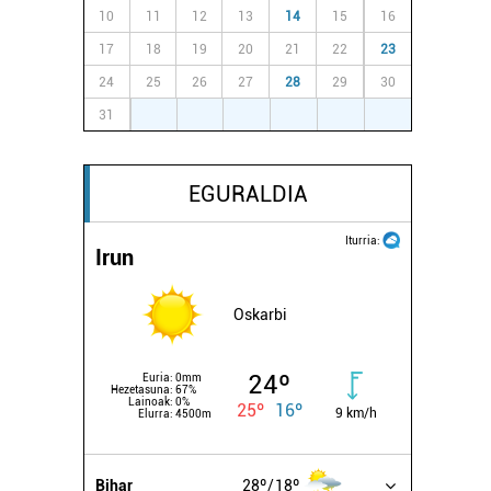
10
11
12
13
14
15
16
17
18
19
20
21
22
23
24
25
26
27
28
29
30
31
1
2
3
4
5
6
EGURALDIA
Iturria:
Irun
Oskarbi
24º
Euria:
0mm
Hezetasuna:
67%
Lainoak:
0%
25º
16º
9 km/h
Elurra:
4500m
Bihar
28º
18º