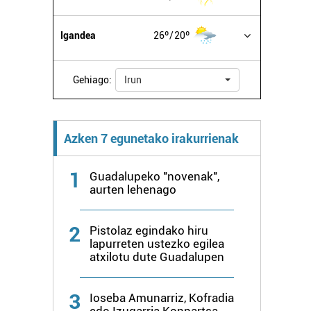
Igandea
26º
20º
Gehiago:
Irun
Azken 7 egunetako irakurrienak
1
Guadalupeko "novenak",
aurten lehenago
2
Pistolaz egindako hiru
lapurreten ustezko egilea
atxilotu dute Guadalupen
3
Ioseba Amunarriz, Kofradia