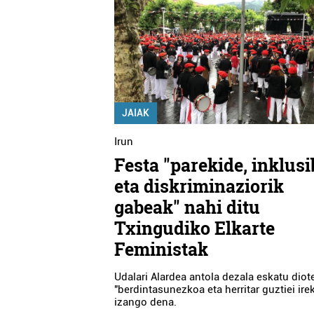
JAIAK
Irun
Festa "parekide, inklusi
eta diskriminaziorik
gabeak" nahi ditu
Txingudiko Elkarte
Feministak
Udalari Alardea antola dezala eskatu diote
"berdintasunezkoa eta herritar guztiei irek
izango dena.