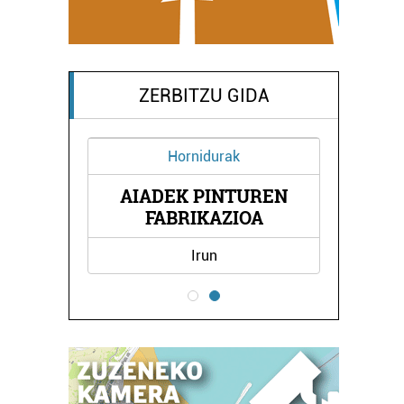
ZERBITZU GIDA
Hornidurak
O
AIADEK PINTUREN
A
FABRIKAZIOA
Irun