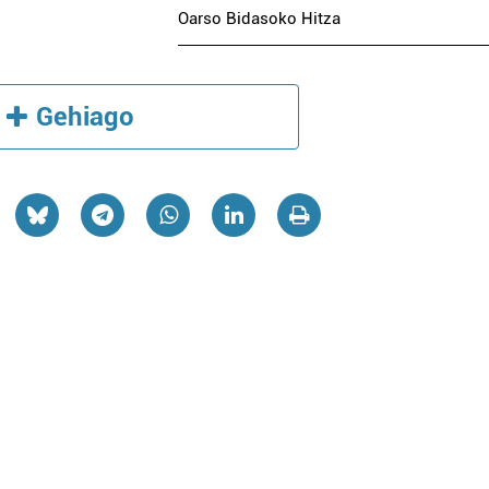
Oarso Bidasoko Hitza
Gehiago