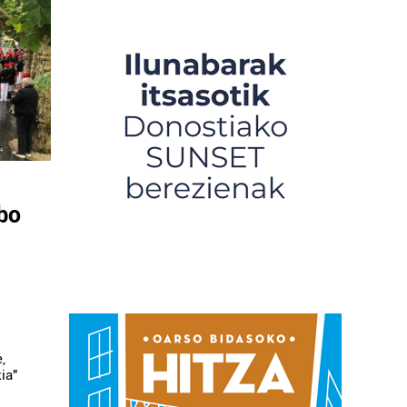
bo
,
ia"