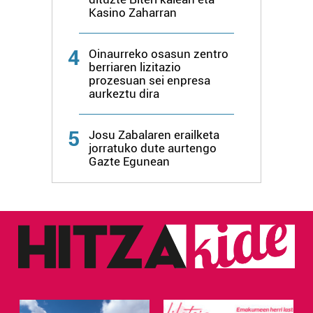
erabiltzen dituen hauta dezakezu.
Kasino Zaharran
Bazkide batzuek ez dizute baimenik eskatzen, eta beren
4
interes komertzial legitimoetan babesten dira. Ikusi gure
Oinaurreko osasun zentro
berriaren lizitazio
bazkideen zerrenda, beren ustez zein helburutarako
prozesuan sei enpresa
duten interes legitimoa eta horren aurka nola egin
aurkeztu dira
dezakezun ikusteko.
5
Josu Zabalaren erailketa
Lortu zure datu pertsonalak prozesatzeko moduari
jorratuko dute aurtengo
buruzko informazio gehiago eta ezarri zure lehentasunak
Gazte Egunean
datuen atalean. Edozein unetan alda edo ken dezakezu
zure baimena Cookieen adierazpenean.
Webgune honek cookie propioak eta hirugarrenen cookie-
fitxategiak erabiltzen ditu. Zure esperientzia eta
zerbitzuak hobetzeko asmoz, cookie teknologiaz
baliatzen gara. Ohar hau onartuz gero, teknologia hori
erabiltzeko baimen esplizitua ematen diguzu.
Gehiago
irakurri