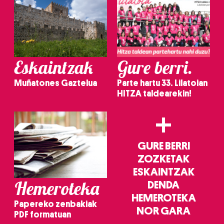
Eskaintzak
Gure berri.
Muñatones Gaztelua
Parte hartu 33. Lilatoian
HITZA taldearekin!
+
GURE BERRI
ZOZKETAK
ESKAINTZAK
Hemeroteka
DENDA
HEMEROTEKA
Papereko zenbakiak
NOR GARA
PDF formatuan