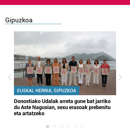
Gipuzkoa
EUSKAL HERRIA, GIPUZKOA
Donostiako Udalak arreta gune bat jarriko
Ur
du Aste Nagusian, sexu erasoak prebenitu
es
eta artatzeko
lu