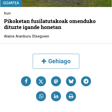
GIZARTEA
Irun
Pikoketan fusilatutakoak omenduko
dituzte igande honetan
Alaine Aranburu Etxegoien
Gehiago