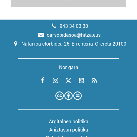
943 34 03 30
oarsobidasoa@hitza.eus
Nafarroa etorbidea 26, Errenteria-Orereta 20100
Nor gara
Argitalpen politika
Aniztasun politika