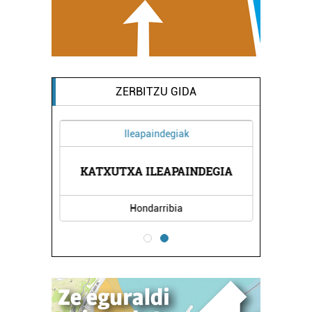
ZERBITZU GIDA
Ileapaindegiak
AL
E
KATXUTXA ILEAPAINDEGIA
Hondarribia