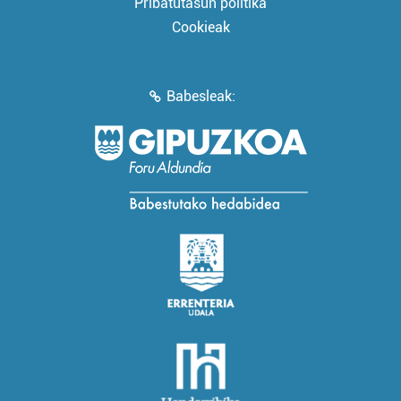
Pribatutasun politika
Cookieak
Babesleak: