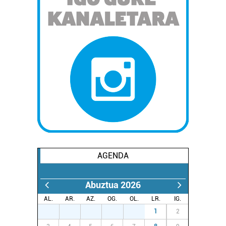
AGENDA
Abuztua 2026
AL.
AR.
AZ.
OG.
OL.
LR.
IG.
27
28
29
30
31
1
2