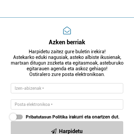
Azken berriak
Harpidetu zaitez gure buletin irekira!
Astekarko eduki nagusiak, asteko albiste ikusienak,
martxan ditugun zozketa eta egitasmoak, asteburuko
egitarauen agenda eta askoz gehiago!
Ostiralero zure posta elektronikoan.
Pribatutasun Politika
irakurri eta onartzen dut.
Harpidetu