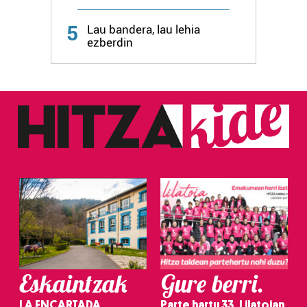
Webgune honek cookie propioak eta hirugarrenen cookie-
fitxategiak erabiltzen ditu. Zure esperientzia eta
5
Lau bandera, lau lehia
zerbitzuak hobetzeko asmoz, cookie teknologiaz
ezberdin
baliatzen gara. Ohar hau onartuz gero, teknologia hori
erabiltzeko baimen esplizitua ematen diguzu.
Gehiago
irakurri
Eskaintzak
Gure berri.
LA ENCARTADA
Parte hartu 33. Lilatoian