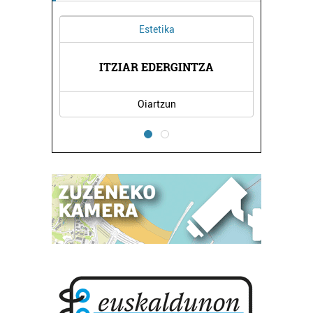
Estetika
IÑIGO
MARI
ITZIAR EDERGINTZA
Oiartzun