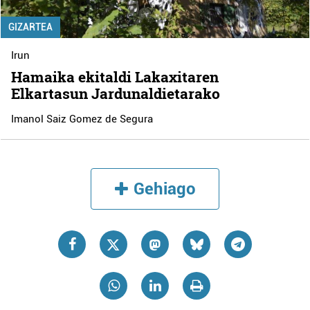
GIZARTEA
Irun
Hamaika ekitaldi Lakaxitaren
Elkartasun Jardunaldietarako
Imanol Saiz Gomez de Segura
Gehiago