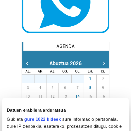
AGENDA
Abuztua 2026
AL.
AR.
AZ.
OG.
OL.
LR.
IG.
27
28
29
30
31
1
2
3
4
5
6
7
8
9
10
11
12
13
14
15
16
17
18
19
20
21
22
23
Datuen erabilera arduratsua
24
25
26
27
28
29
30
Guk eta
gure 1022 kideek
sure informacio pertsonala,
31
1
2
3
4
5
6
zure IP zenbakia, esaterako, prozesatzen ditugu, cookie