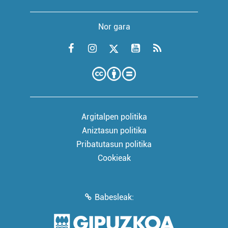
Nor gara
Argitalpen politika
Aniztasun politika
Pribatutasun politika
Cookieak
Babesleak: