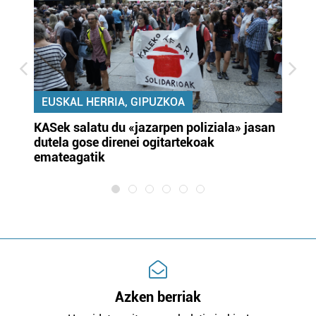
EUSKAL HERRIA, GIPUZKOA
KASek salatu du «jazarpen poliziala» jasan
Pa
dutela gose direnei ogitartekoak
da
emateagatik
«s
Azken berriak