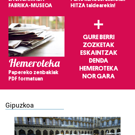
FABRIKA-MUSEOA
HITZA taldearekin!
+
GURE BERRI
ZOZKETAK
ESKAINTZAK
Hemeroteka
DENDA
HEMEROTEKA
Papereko zenbakiak
NOR GARA
PDF formatuan
Gipuzkoa