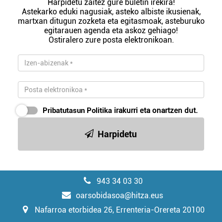
Harpidetu zaitez gure buletin irekira!
Astekarko eduki nagusiak, asteko albiste ikusienak,
martxan ditugun zozketa eta egitasmoak, asteburuko
egitarauen agenda eta askoz gehiago!
Ostiralero zure posta elektronikoan.
Pribatutasun Politika
irakurri eta onartzen dut.
Harpidetu
943 34 03 30
oarsobidasoa@hitza.eus
Nafarroa etorbidea 26, Errenteria-Orereta 20100