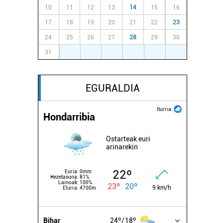
10
11
12
13
14
15
16
17
18
19
20
21
22
23
24
25
26
27
28
29
30
31
1
2
3
4
5
6
EGURALDIA
Iturria:
Hondarribia
Ostarteak euri
arinarekin
22º
Euria:
0mm
Hezetasuna:
81%
Lainoak:
100%
23º
20º
9 km/h
Elurra:
4700m
Bihar
24º
18º