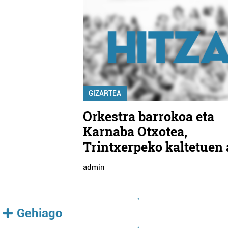
GIZARTEA
Orkestra barrokoa eta
Karnaba Otxotea,
Trintxerpeko kaltetuen 
admin
Gehiago