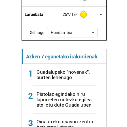
Larunbata
25º
18º
Gehiago:
Hondarribia
Azken 7 egunetako irakurrienak
1
Guadalupeko "novenak",
aurten lehenago
2
Pistolaz egindako hiru
lapurreten ustezko egilea
atxilotu dute Guadalupen
3
Oinaurreko osasun zentro