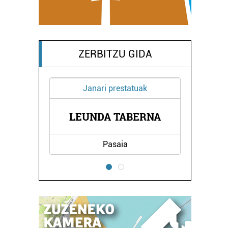
ZERBITZU GIDA
 prestatuak
Osasungintza
BAT KIROL ETA OSASUN
A TABERNA
ZENTROA
asaia
Irun