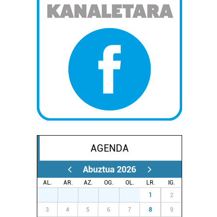
AGENDA
Abuztua 2026
AL.
AR.
AZ.
OG.
OL.
LR.
IG.
27
28
29
30
31
1
2
3
4
5
6
7
8
9