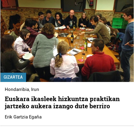
GIZARTEA
Hondarribia
,
Irun
Euskara ikasleek hizkuntza praktikan
jartzeko aukera izango dute berriro
Erik Gartzia Egaña