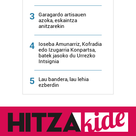
3
Garagardo artisauen
azoka, eskaintza
anitzarekin
4
Ioseba Amunarriz, Kofradia
edo Izugarria Konpartsa,
batek jasoko du Urrezko
Intsignia
5
Lau bandera, lau lehia
ezberdin