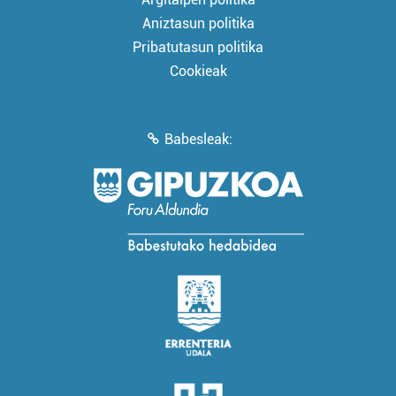
Aniztasun politika
Pribatutasun politika
Cookieak
Babesleak: