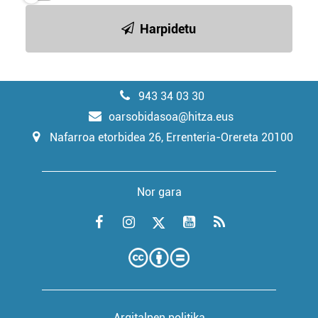
Harpidetu
943 34 03 30
oarsobidasoa@hitza.eus
Nafarroa etorbidea 26, Errenteria-Orereta 20100
Nor gara
Argitalpen politika