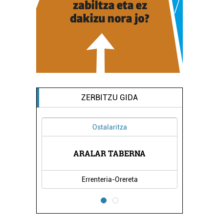
ZERBITZU GIDA
Ostalaritza
Kirol 
ARALAR TABERNA
HONDARRIBIKO
Errenteria-Orereta
Hond