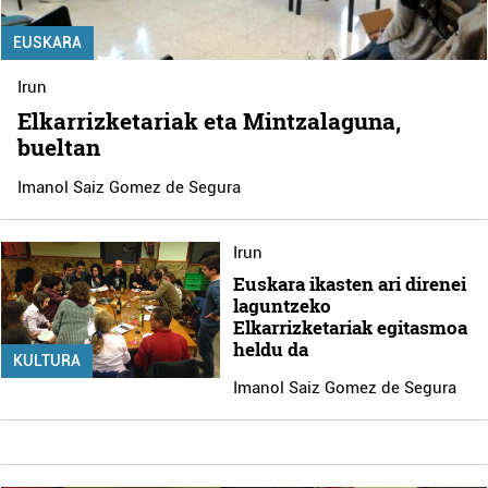
EUSKARA
Irun
Elkarrizketariak eta Mintzalaguna,
bueltan
Imanol Saiz Gomez de Segura
Irun
Euskara ikasten ari direnei
laguntzeko
Elkarrizketariak egitasmoa
heldu da
KULTURA
Imanol Saiz Gomez de Segura