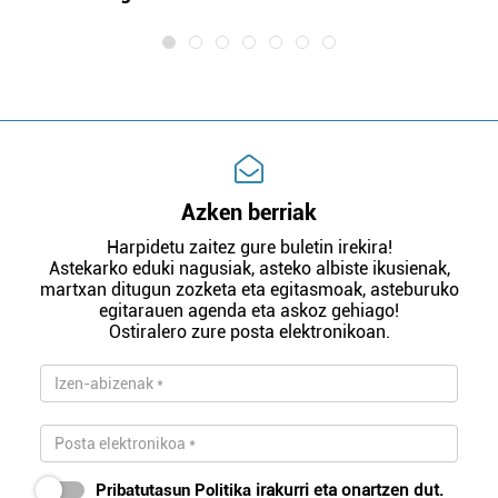
Azken berriak
Harpidetu zaitez gure buletin irekira!
Astekarko eduki nagusiak, asteko albiste ikusienak,
martxan ditugun zozketa eta egitasmoak, asteburuko
egitarauen agenda eta askoz gehiago!
Ostiralero zure posta elektronikoan.
Pribatutasun Politika
irakurri eta onartzen dut.