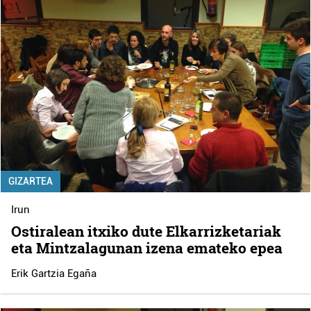
GIZARTEA
Irun
Ostiralean itxiko dute Elkarrizketariak
eta Mintzalagunan izena emateko epea
Erik Gartzia Egaña