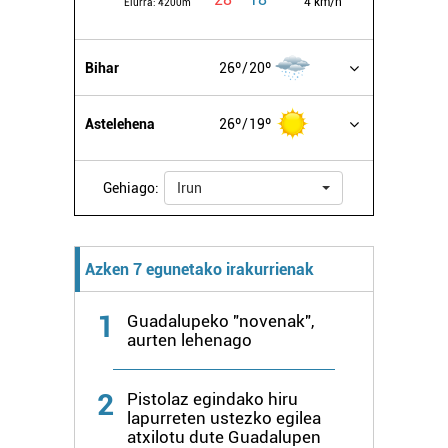
4 km/h
Elurra:
4200m
buruzko informazio gehiago eta ezarri zure lehentasunak
datuen atalean. Edozein unetan alda edo ken dezakezu
zure baimena Cookieen adierazpenean.
Bihar
26º
20º
Webgune honek cookie propioak eta hirugarrenen cookie-
Astelehena
26º
19º
fitxategiak erabiltzen ditu. Zure esperientzia eta
zerbitzuak hobetzeko asmoz, cookie teknologiaz
baliatzen gara. Ohar hau onartuz gero, teknologia hori
Gehiago:
Irun
erabiltzeko baimen esplizitua ematen diguzu.
Gehiago
irakurri
Azken 7 egunetako irakurrienak
1
Guadalupeko "novenak",
aurten lehenago
2
Pistolaz egindako hiru
lapurreten ustezko egilea
atxilotu dute Guadalupen