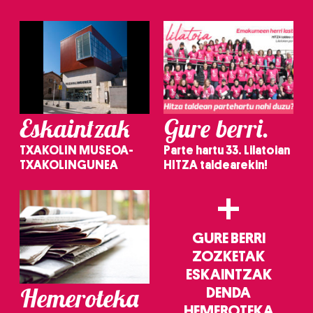
Eskaintzak
Gure berri.
TXAKOLIN MUSEOA-
Parte hartu 33. Lilatoian
TXAKOLINGUNEA
HITZA taldearekin!
+
GURE BERRI
ZOZKETAK
ESKAINTZAK
Hemeroteka
DENDA
HEMEROTEKA