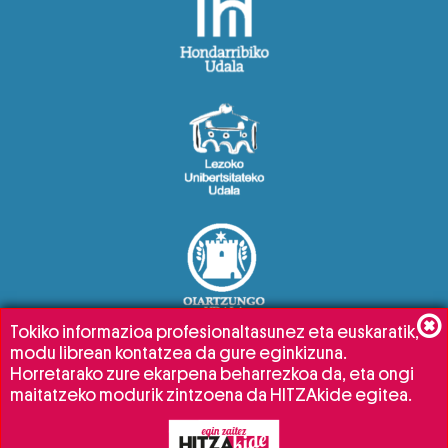
Tokiko informazioa profesionaltasunez eta euskaratik,
modu librean kontatzea da gure eginkizuna.
Horretarako zure ekarpena beharrezkoa da, eta ongi
maitatzeko modurik zintzoena da HITZAkide egitea.