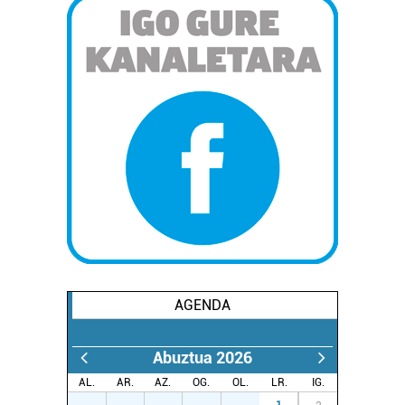
AGENDA
Abuztua 2026
AL.
AR.
AZ.
OG.
OL.
LR.
IG.