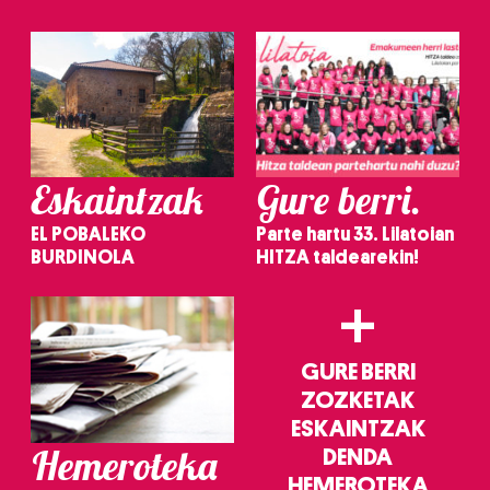
irakurri
Eskaintzak
Gure berri.
EL POBALEKO
Parte hartu 33. Lilatoian
BURDINOLA
HITZA taldearekin!
+
GURE BERRI
ZOZKETAK
ESKAINTZAK
Hemeroteka
DENDA
HEMEROTEKA