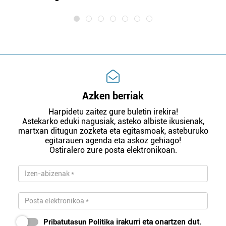
Azken berriak
Harpidetu zaitez gure buletin irekira!
Astekarko eduki nagusiak, asteko albiste ikusienak,
martxan ditugun zozketa eta egitasmoak, asteburuko
egitarauen agenda eta askoz gehiago!
Ostiralero zure posta elektronikoan.
Pribatutasun Politika
irakurri eta onartzen dut.