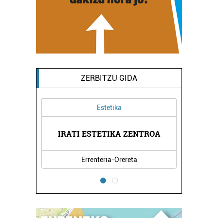
ZERBITZU GIDA
Estetika
TATEA
IRATI ESTETIKA ZENTROA
KBL 
Errenteria-Orereta