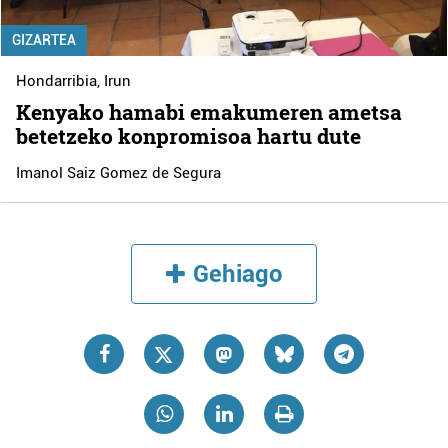
GIZARTEA
Hondarribia
,
Irun
Kenyako hamabi emakumeren ametsa
betetzeko konpromisoa hartu dute
Imanol Saiz Gomez de Segura
Gehiago