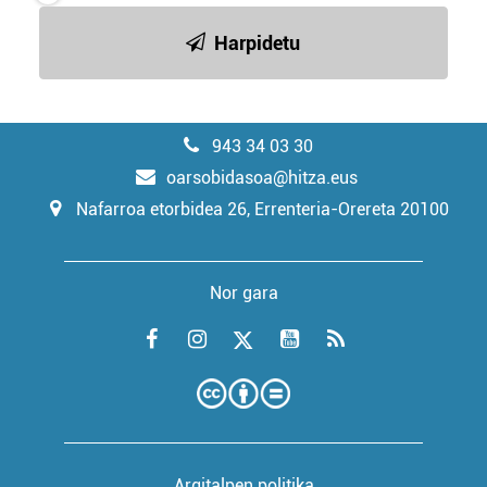
Harpidetu
943 34 03 30
oarsobidasoa@hitza.eus
Nafarroa etorbidea 26, Errenteria-Orereta 20100
Nor gara
Argitalpen politika