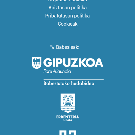
Aniztasun politika
Pribatutasun politika
Cookieak
Babesleak: