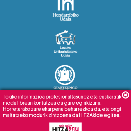
Tokiko informazioa profesionaltasunez eta euskaratik,
modu librean kontatzea da gure eginkizuna.
Horretarako zure ekarpena beharrezkoa da, eta ongi
maitatzeko modurik zintzoena da HITZAkide egitea.