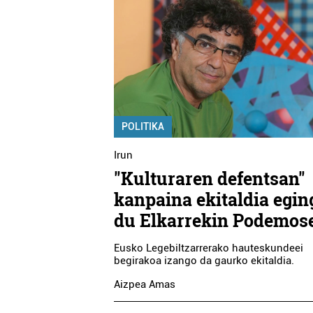
POLITIKA
Irun
"Kulturaren defentsan"
kanpaina ekitaldia egin
du Elkarrekin Podemos
Eusko Legebiltzarrerako hauteskundeei
begirakoa izango da gaurko ekitaldia.
Aizpea Amas