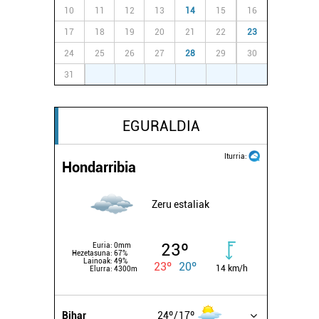
10
11
12
13
14
15
16
17
18
19
20
21
22
23
24
25
26
27
28
29
30
31
1
2
3
4
5
6
EGURALDIA
Iturria:
Hondarribia
Zeru estaliak
23º
Euria:
0mm
Hezetasuna:
67%
Lainoak:
49%
23º
20º
14 km/h
Elurra:
4300m
Bihar
24º
17º