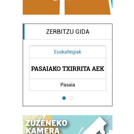
ZERBITZU GIDA
Euskaltegiak
EA
PASAIAKO TXIRRITA AEK
H
Pasaia