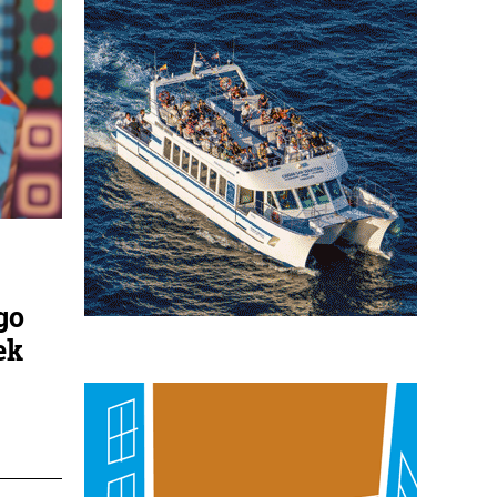
go
ek