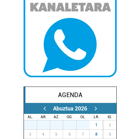
AGENDA
Abuztua 2026
AL.
AR.
AZ.
OG.
OL.
LR.
IG.
27
28
29
30
31
1
2
3
4
5
6
7
8
9