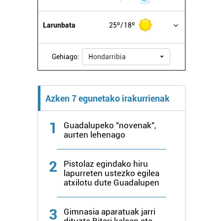
Larunbata
25º
18º
Gehiago:
Hondarribia
Azken 7 egunetako irakurrienak
1
Guadalupeko "novenak",
aurten lehenago
2
Pistolaz egindako hiru
lapurreten ustezko egilea
atxilotu dute Guadalupen
3
Gimnasia aparatuak jarri