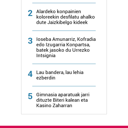
2
Alardeko konpainien
koloreekin desfilatu ahalko
dute Jaizkibelgo kideek
3
Ioseba Amunarriz, Kofradia
edo Izugarria Konpartsa,
batek jasoko du Urrezko
Intsignia
4
Lau bandera, lau lehia
ezberdin
5
Gimnasia aparatuak jarri
dituzte Biteri kalean eta
Kasino Zaharran