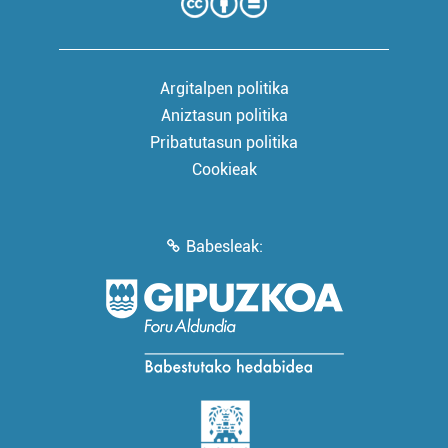
Argitalpen politika
Aniztasun politika
Pribatutasun politika
Cookieak
Babesleak: