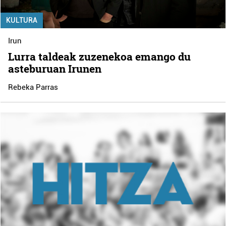
KULTURA
Irun
Lurra taldeak zuzenekoa emango du
asteburuan Irunen
Rebeka Parras