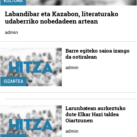
KULTURA
Labandibar eta Kazabon, literaturako
udaberriko nobedadeen artean
admin
Barre egiteko saioa izango
da ostiralean
admin
GIZARTEA
Larunbatean aurkeztuko
dute Elkar Hazi taldea
Oiartzunen
admin