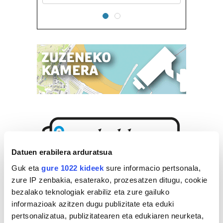
Datuen erabilera arduratsua
Guk eta
gure 1022 kideek
sure informacio pertsonala,
zure IP zenbakia, esaterako, prozesatzen ditugu, cookie
bezalako teknologiak erabiliz eta zure gailuko
informazioak azitzen dugu publizitate eta eduki
pertsonalizatua, publizitatearen eta edukiaren neurketa,