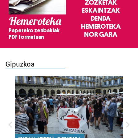
ZOZKETAK
ESKAINTZAK
Hemeroteka
DENDA
HEMEROTEKA
Papereko zenbakiak
NOR GARA
PDF formatuan
Gipuzkoa