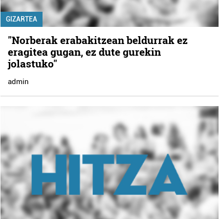
GIZARTEA
"Norberak erabakitzean beldurrak ez
eragitea gugan, ez dute gurekin
jolastuko"
admin