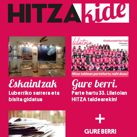
Eskaintzak
Gure berri.
Luberriko sarrera eta
Parte hartu 33. Lilatoian
bisita gidatua
HITZA taldearekin!
+
GURE BERRI