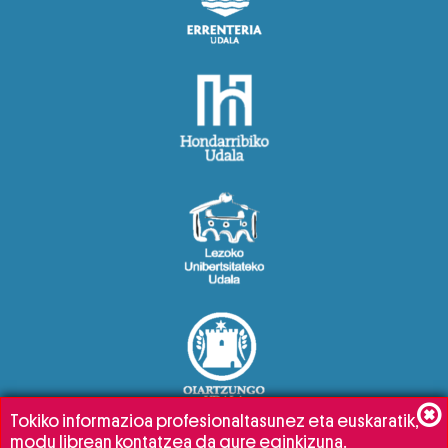
Tokiko informazioa profesionaltasunez eta euskaratik,
modu librean kontatzea da gure eginkizuna.