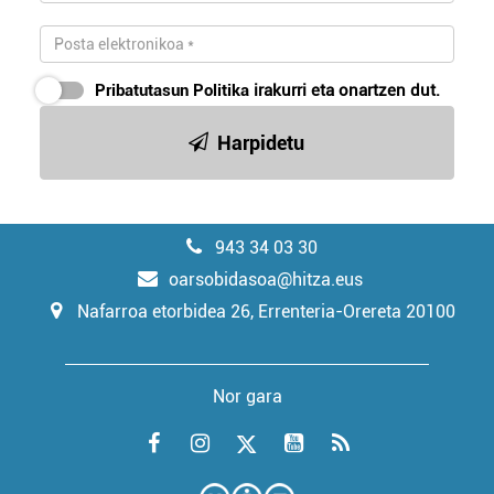
Pribatutasun Politika
irakurri eta onartzen dut.
Harpidetu
943 34 03 30
oarsobidasoa@hitza.eus
Nafarroa etorbidea 26, Errenteria-Orereta 20100
Nor gara