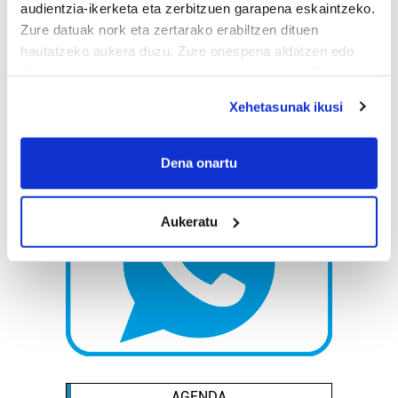
audientzia-ikerketa eta zerbitzuen garapena eskaintzeko.
Zure datuak nork eta zertarako erabiltzen dituen
hautatzeko aukera duzu. Zure onespena aldatzen edo
deuseztatzen ahal duzu edozein momentutan, Cookie
deklaraziotik edo Privacy triggerean klikatuz.
Xehetasunak ikusi
If you allow, we would also like to:
Collect information about your geographical
Dena onartu
location which can be accurate to within several
meters
Aukeratu
Identify your device by actively scanning it for
specific characteristics (fingerprinting)
Find out more about how your personal data is processed
and set your preferences in the
details section
.
Guk eta gure bazkideek zure datu pertsonalak
prozesatzen ditugu, zure IP zenbakia, besteak beste,
teknologia erabiliz, cookieak adibidez, iragarki eta eduki
AGENDA