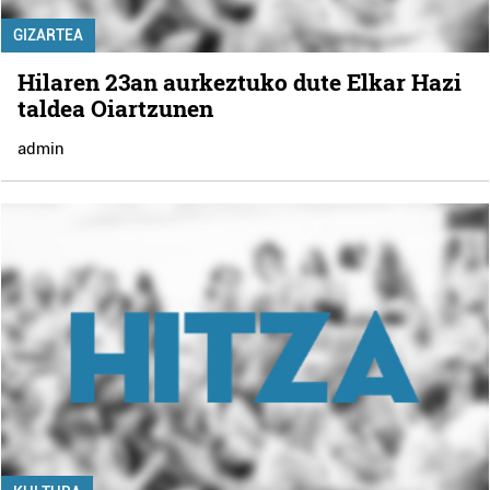
GIZARTEA
Hilaren 23an aurkeztuko dute Elkar Hazi
taldea Oiartzunen
admin