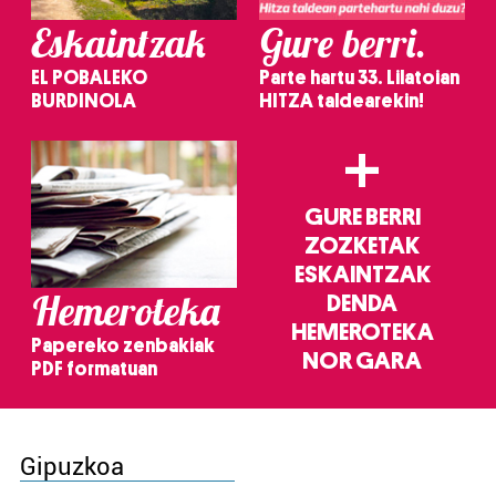
Eskaintzak
Gure berri.
EL POBALEKO
Parte hartu 33. Lilatoian
BURDINOLA
HITZA taldearekin!
+
GURE BERRI
ZOZKETAK
ESKAINTZAK
Hemeroteka
DENDA
HEMEROTEKA
Papereko zenbakiak
NOR GARA
PDF formatuan
Gipuzkoa