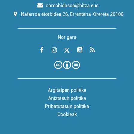
oarsobidasoa@hitza.eus
Nafarroa etorbidea 26, Errenteria-Orereta 20100
Nor gara
Argitalpen politika
Aniztasun politika
Pribatutasun politika
Cookieak