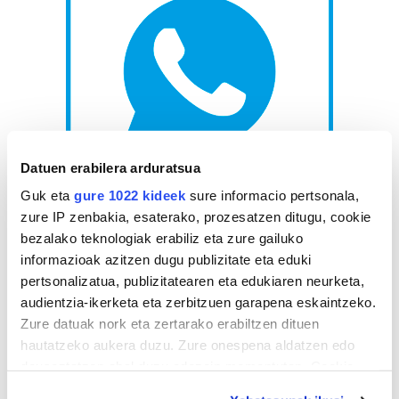
Datuen erabilera arduratsua
Guk eta
gure 1022 kideek
sure informacio pertsonala,
AGENDA
zure IP zenbakia, esaterako, prozesatzen ditugu, cookie
bezalako teknologiak erabiliz eta zure gailuko
Abuztua 2026
informazioak azitzen dugu publizitate eta eduki
pertsonalizatua, publizitatearen eta edukiaren neurketa,
AL.
AR.
AZ.
OG.
OL.
LR.
IG.
audientzia-ikerketa eta zerbitzuen garapena eskaintzeko.
27
28
29
30
31
1
2
Zure datuak nork eta zertarako erabiltzen dituen
3
4
5
6
7
8
9
hautatzeko aukera duzu. Zure onespena aldatzen edo
10
11
12
13
14
15
16
deuseztatzen ahal duzu edozein momentutan, Cookie
17
18
19
20
21
22
23
deklaraziotik edo Privacy triggerean klikatuz.