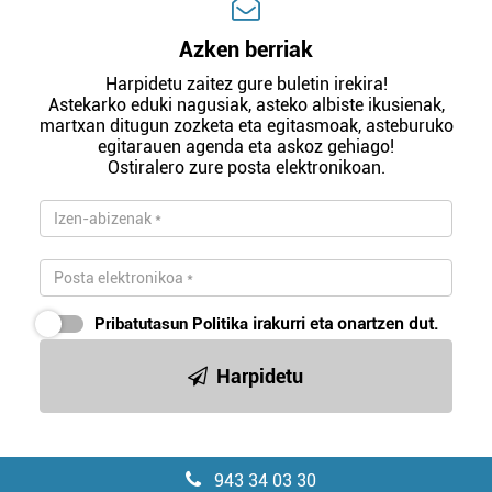
Azken berriak
Harpidetu zaitez gure buletin irekira!
Astekarko eduki nagusiak, asteko albiste ikusienak,
martxan ditugun zozketa eta egitasmoak, asteburuko
egitarauen agenda eta askoz gehiago!
Ostiralero zure posta elektronikoan.
Pribatutasun Politika
irakurri eta onartzen dut.
Harpidetu
943 34 03 30