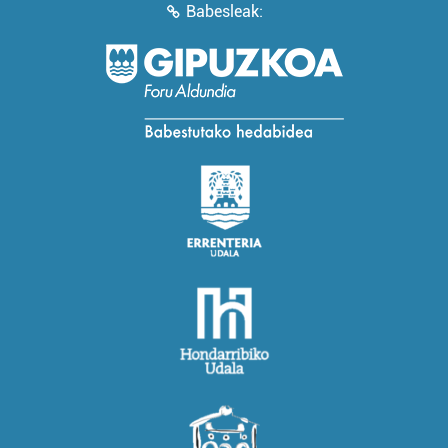
Babesleak: