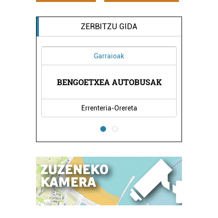
ZERBITZU GIDA
Garraioak
DENDA
BENGOETXEA AUTOBUSAK
PACH
Errenteria-Orereta