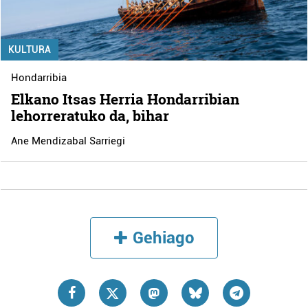
KULTURA
Hondarribia
Elkano Itsas Herria Hondarribian
lehorreratuko da, bihar
Ane Mendizabal Sarriegi
Gehiago