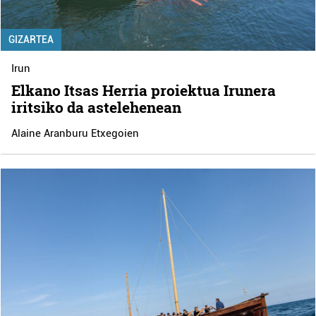
GIZARTEA
Irun
Elkano Itsas Herria proiektua Irunera
iritsiko da astelehenean
Alaine Aranburu Etxegoien