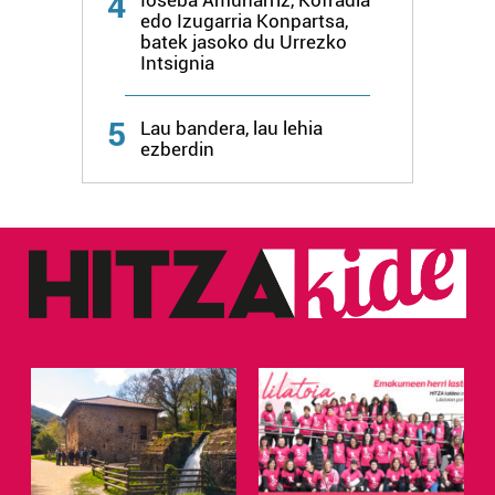
4
edo Izugarria Konpartsa,
batek jasoko du Urrezko
Intsignia
5
Lau bandera, lau lehia
ezberdin