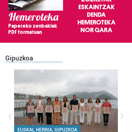
ESKAINTZAK
Hemeroteka
DENDA
HEMEROTEKA
Papereko zenbakiak
NOR GARA
PDF formatuan
Gipuzkoa
EUSKAL HERRIA, GIPUZKOA