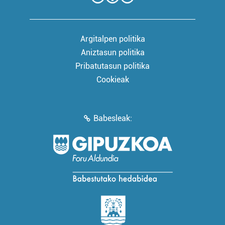
Argitalpen politika
Aniztasun politika
Pribatutasun politika
Cookieak
Babesleak: