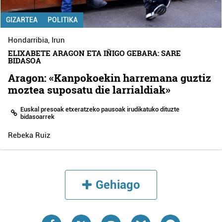
GIZARTEA
POLITIKA
Hondarribia
,
Irun
ELIXABETE ARAGON ETA IÑIGO GEBARA: SARE
BIDASOA
Aragon: «Kanpokoekin harremana guztiz
moztea suposatu die larrialdiak»
Euskal presoak etxeratzeko pausoak irudikatuko dituzte
bidasoarrek
Rebeka Ruiz
Gehiago