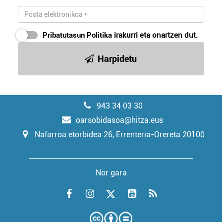
Pribatutasun Politika
irakurri eta onartzen dut.
Harpidetu
943 34 03 30
oarsobidasoa@hitza.eus
Nafarroa etorbidea 26, Errenteria-Orereta 20100
Nor gara