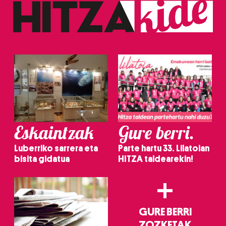
baliatzen gara. Ohar hau onartuz gero, teknologia hori
erabiltzeko baimen esplizitua ematen diguzu.
Gehiago
irakurri
Eskaintzak
Gure berri.
Luberriko sarrera eta
Parte hartu 33. Lilatoian
bisita gidatua
HITZA taldearekin!
+
GURE BERRI
ZOZKETAK