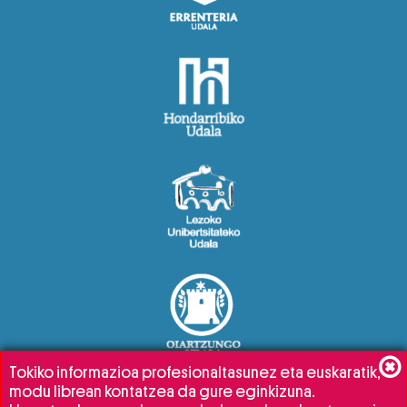
Tokiko informazioa profesionaltasunez eta euskaratik,
modu librean kontatzea da gure eginkizuna.