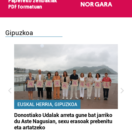
Papereko zenbakiak
NOR GARA
PDF formatuan
Gipuzkoa
EUSKAL HERRIA, GIPUZKOA
Donostiako Udalak arreta gune bat jarriko
Ur
du Aste Nagusian, sexu erasoak prebenitu
es
eta artatzeko
lu