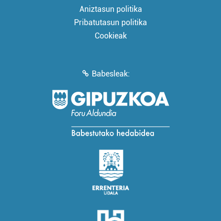
Aniztasun politika
Pribatutasun politika
Cookieak
Babesleak: