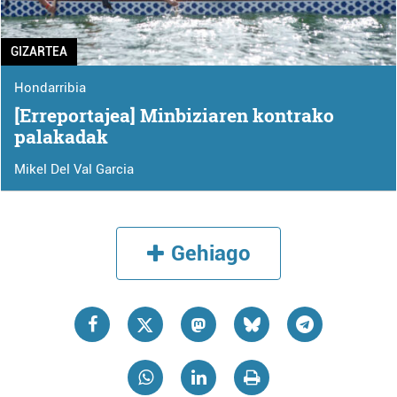
GIZARTEA
Hondarribia
[Erreportajea] Minbiziaren kontrako
palakadak
Mikel Del Val Garcia
Gehiago