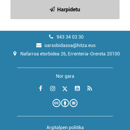
Harpidetu
943 34 03 30
oarsobidasoa@hitza.eus
Nafarroa etorbidea 26, Errenteria-Orereta 20100
Nor gara
Argitalpen politika