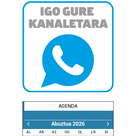
AGENDA
Abuztua 2026
AL.
AR.
AZ.
OG.
OL.
LR.
IG.