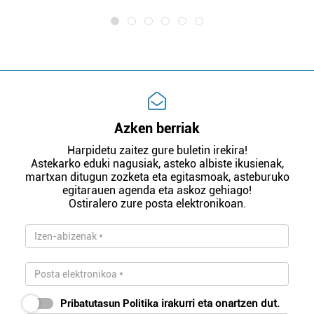
Azken berriak
Harpidetu zaitez gure buletin irekira!
Astekarko eduki nagusiak, asteko albiste ikusienak,
martxan ditugun zozketa eta egitasmoak, asteburuko
egitarauen agenda eta askoz gehiago!
Ostiralero zure posta elektronikoan.
Pribatutasun Politika
irakurri eta onartzen dut.