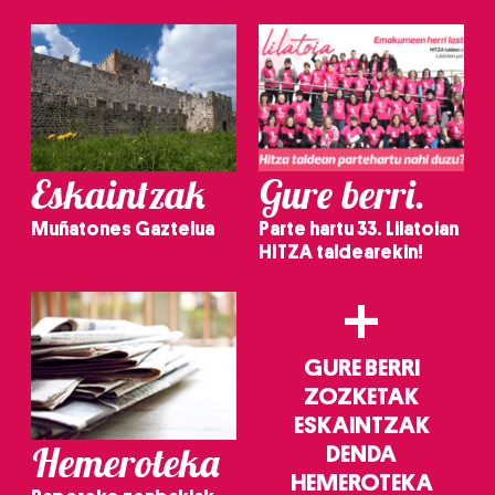
irakurri
Eskaintzak
Gure berri.
Muñatones Gaztelua
Parte hartu 33. Lilatoian
HITZA taldearekin!
+
GURE BERRI
ZOZKETAK
ESKAINTZAK
Hemeroteka
DENDA
HEMEROTEKA