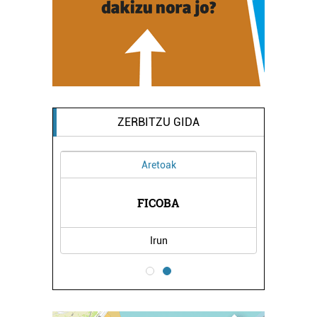
ZERBITZU GIDA
Aretoak
I
FICOBA
Irun