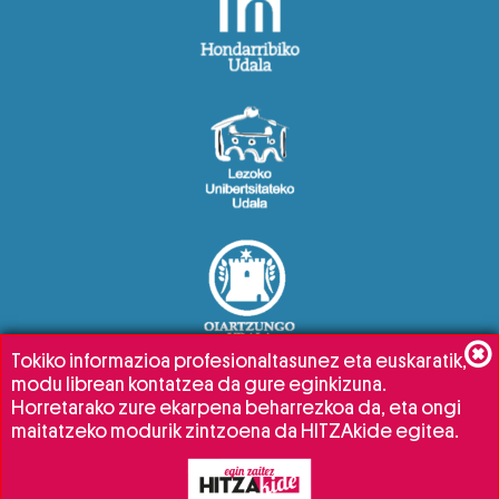
Tokiko informazioa profesionaltasunez eta euskaratik,
modu librean kontatzea da gure eginkizuna.
Horretarako zure ekarpena beharrezkoa da, eta ongi
maitatzeko modurik zintzoena da HITZAkide egitea.