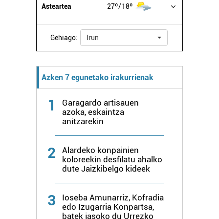
Asteartea
27º
18º
Gehiago:
Irun
Azken 7 egunetako irakurrienak
1
Garagardo artisauen
azoka, eskaintza
anitzarekin
2
Alardeko konpainien
koloreekin desfilatu ahalko
dute Jaizkibelgo kideek
3
Ioseba Amunarriz, Kofradia
edo Izugarria Konpartsa,
batek jasoko du Urrezko