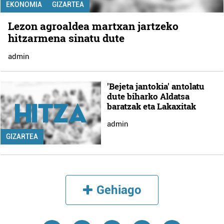
EKONOMIA
GIZARTEA
Lezon agroaldea martxan jartzeko
hitzarmena sinatu dute
admin
'Bejeta jantokia' antolatu
dute biharko Aldatsa
baratzak eta Lakaxitak
admin
GIZARTEA
Gehiago