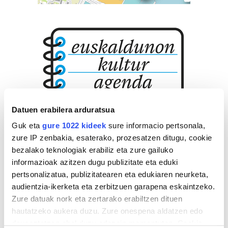
Datuen erabilera arduratsua
Guk eta
gure 1022 kideek
sure informacio pertsonala,
zure IP zenbakia, esaterako, prozesatzen ditugu, cookie
bezalako teknologiak erabiliz eta zure gailuko
informazioak azitzen dugu publizitate eta eduki
pertsonalizatua, publizitatearen eta edukiaren neurketa,
audientzia-ikerketa eta zerbitzuen garapena eskaintzeko.
Zure datuak nork eta zertarako erabiltzen dituen
hautatzeko aukera duzu. Zure onespena aldatzen edo
deuseztatzen ahal duzu edozein momentutan, Cookie