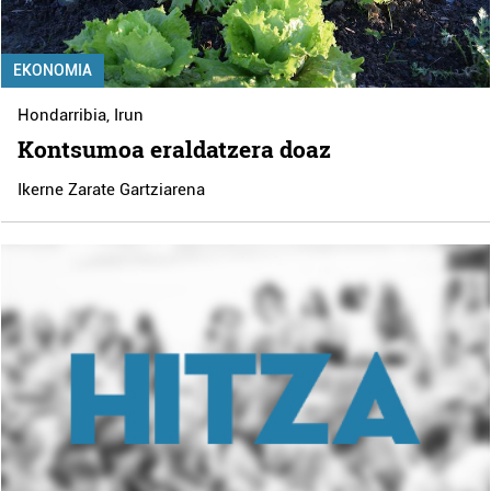
EKONOMIA
Hondarribia
,
Irun
Kontsumoa eraldatzera doaz
Ikerne Zarate Gartziarena