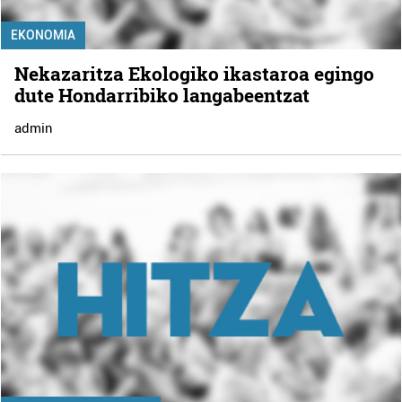
EKONOMIA
Nekazaritza Ekologiko ikastaroa egingo
dute Hondarribiko langabeentzat
admin