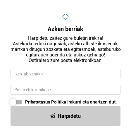
Azken berriak
Harpidetu zaitez gure buletin irekira!
Astekarko eduki nagusiak, asteko albiste ikusienak,
martxan ditugun zozketa eta egitasmoak, asteburuko
egitarauen agenda eta askoz gehiago!
Ostiralero zure posta elektronikoan.
Pribatutasun Politika
irakurri eta onartzen dut.
Harpidetu