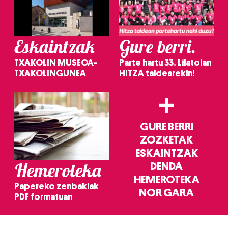
Eskaintzak
Gure berri.
TXAKOLIN MUSEOA-
Parte hartu 33. Lilatoian
TXAKOLINGUNEA
HITZA taldearekin!
+
GURE BERRI
ZOZKETAK
ESKAINTZAK
Hemeroteka
DENDA
HEMEROTEKA
Papereko zenbakiak
NOR GARA
PDF formatuan