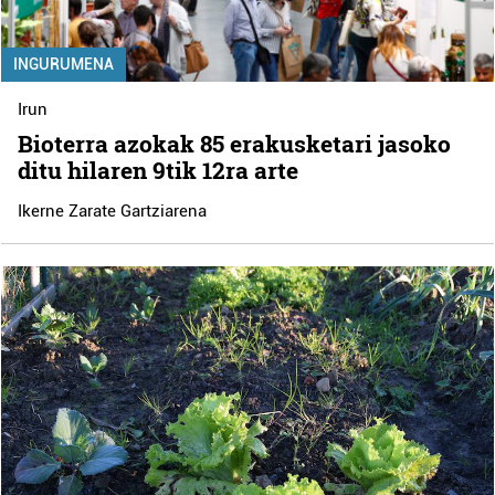
INGURUMENA
Irun
Bioterra azokak 85 erakusketari jasoko
ditu hilaren 9tik 12ra arte
Ikerne Zarate Gartziarena