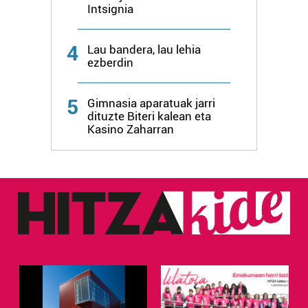
Intsignia
4
Lau bandera, lau lehia
ezberdin
5
Gimnasia aparatuak jarri
dituzte Biteri kalean eta
Kasino Zaharran