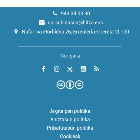
943 34 03 30
oarsobidasoa@hitza.eus
Nafarroa etorbidea 26, Errenteria-Orereta 20100
Nor gara
Argitalpen politika
Aniztasun politika
Pribatutasun politika
Cookieak