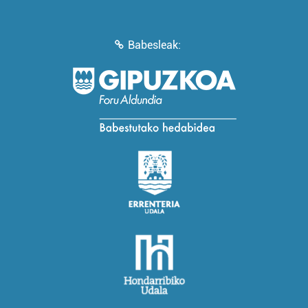
Babesleak: