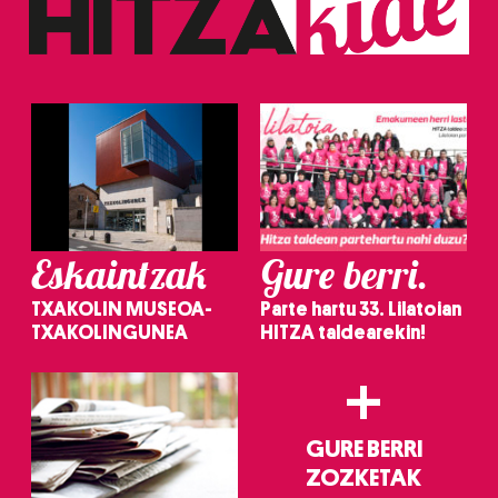
Eskaintzak
Gure berri.
TXAKOLIN MUSEOA-
Parte hartu 33. Lilatoian
TXAKOLINGUNEA
HITZA taldearekin!
+
GURE BERRI
ZOZKETAK