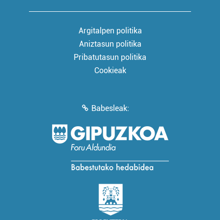
Argitalpen politika
Aniztasun politika
Pribatutasun politika
Cookieak
Babesleak: