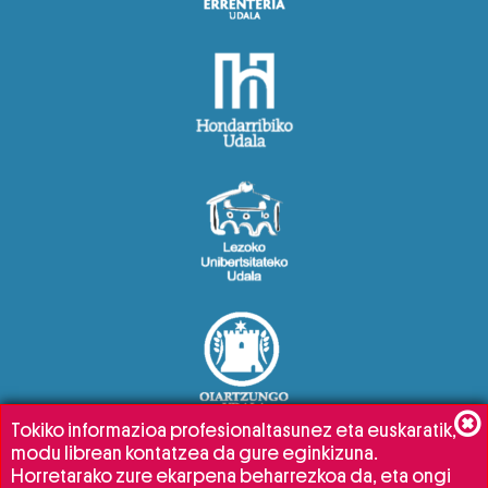
Tokiko informazioa profesionaltasunez eta euskaratik,
modu librean kontatzea da gure eginkizuna.
Horretarako zure ekarpena beharrezkoa da, eta ongi