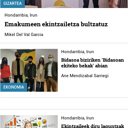
GIZARTEA
Hondarribia
,
Irun
Emakumeen ekintzailetza bultzatuz
Mikel Del Val Garcia
Hondarribia
,
Irun
Bidasoa biziriken 'Bidasoan
ekiteko bekak' abian
Ane Mendizabal Sarriegi
EKONOMIA
Hondarribia
,
Irun
Ekintzaileek diru laguntzak