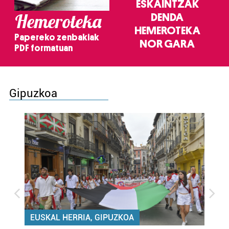
ESKAINTZAK
Hemeroteka
DENDA
HEMEROTEKA
Papereko zenbakiak
NOR GARA
PDF formatuan
Gipuzkoa
EUSKAL HERRIA, GIPUZKOA