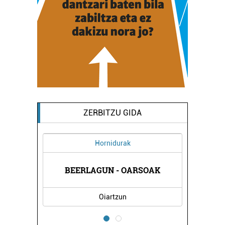
ZERBITZU GIDA
Hornidurak
GIA
BEERLAGUN - OARSOAK
HI
Oiartzun