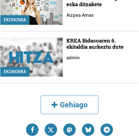
eska ditzakete
Aizpea Amas
EKONOMIA
KREA Bidasoaren 6.
ekitaldia aurkeztu dute
admin
EKONOMIA
Gehiago