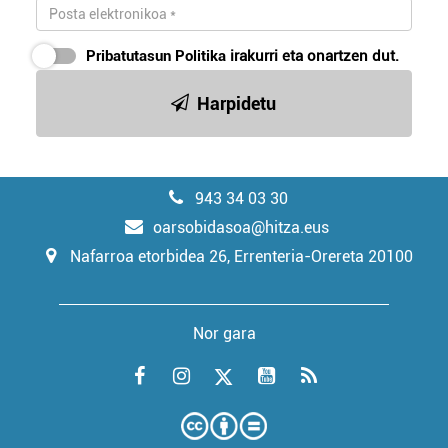
Pribatutasun Politika
irakurri eta onartzen dut.
Harpidetu
943 34 03 30
oarsobidasoa@hitza.eus
Nafarroa etorbidea 26, Errenteria-Orereta 20100
Nor gara