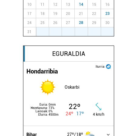
10
11
12
13
14
15
16
17
18
19
20
21
22
23
24
25
26
27
28
29
30
31
1
2
3
4
5
6
EGURALDIA
Iturria:
Hondarribia
Oskarbi
22º
Euria:
0mm
Hezetasuna:
73%
Lainoak:
0%
24º
17º
4 km/h
Elurra:
4500m
Bihar
27º
18º