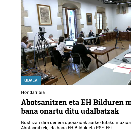
UDALA
Hondarribia
Abotsanitzen eta EH Bilduren 
bana onartu ditu udalbatzak
Bost izan dira denera oposizioak aurkeztutako mozioak
Abotsanitzek, eta bana EH Bilduk eta PSE-EEk.