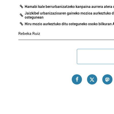
Hamabi kale berrurbanizatzeko kanpaina aurrera atera
Jaizkibel urbanizazioaren gaineko mozioa aurkeztuko 
ostegunean
Hiru mozio aurkeztuko ditu osteguneko osoko bilkuran 
Rebeka Ruiz