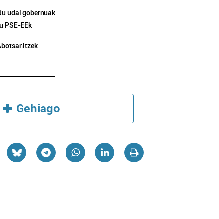
 du udal gobernuak
du PSE-EEk
Abotsanitzek
Gehiago