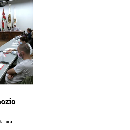
mozio
: hiru