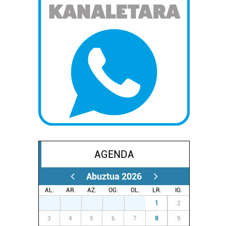
AGENDA
Abuztua 2026
AL.
AR.
AZ.
OG.
OL.
LR.
IG.
27
28
29
30
31
1
2
3
4
5
6
7
8
9