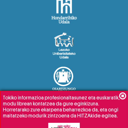
Tokiko informazioa profesionaltasunez eta euskaratik,
modu librean kontatzea da gure eginkizuna.
Horretarako zure ekarpena beharrezkoa da, eta ongi
maitatzeko modurik zintzoena da HITZAkide egitea.