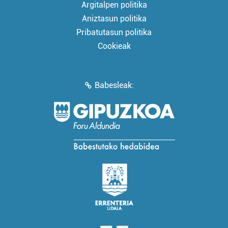
Argitalpen politika
Aniztasun politika
Pribatutasun politika
Cookieak
Babesleak: