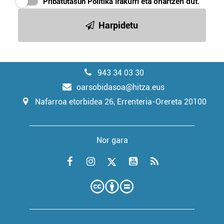
Pribatutasun Politika
irakurri eta onartzen dut.
Harpidetu
943 34 03 30
oarsobidasoa@hitza.eus
Nafarroa etorbidea 26, Errenteria-Orereta 20100
Nor gara