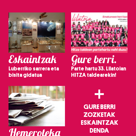
irakurri
Eskaintzak
Gure berri.
Luberriko sarrera eta
Parte hartu 33. Lilatoian
bisita gidatua
HITZA taldearekin!
+
GURE BERRI
ZOZKETAK
ESKAINTZAK
Hemeroteka
DENDA