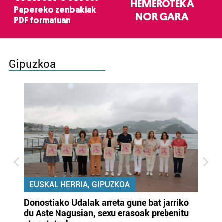
HEMEROTEKA
Papereko zenbakiak
NOR GARA
PDF formatuan
Gipuzkoa
EUSKAL HERRIA, GIPUZKOA
Donostiako Udalak arreta gune bat jarriko
Ur
du Aste Nagusian, sexu erasoak prebenitu
es