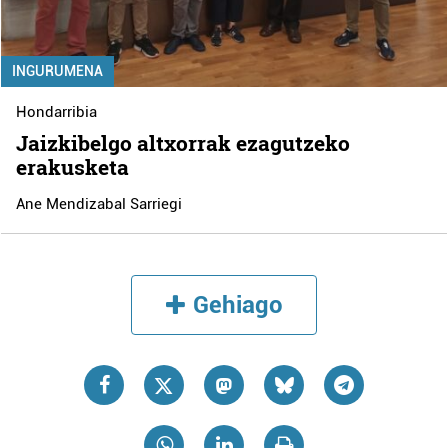
INGURUMENA
Hondarribia
Jaizkibelgo altxorrak ezagutzeko
erakusketa
Ane Mendizabal Sarriegi
Gehiago