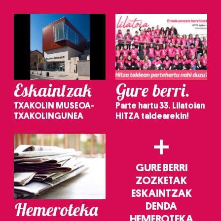
irakurri
Eskaintzak
Gure berri.
TXAKOLIN MUSEOA-
Parte hartu 33. Lilatoian
TXAKOLINGUNEA
HITZA taldearekin!
+
GURE BERRI
ZOZKETAK
ESKAINTZAK
Hemeroteka
DENDA
HEMEROTEKA