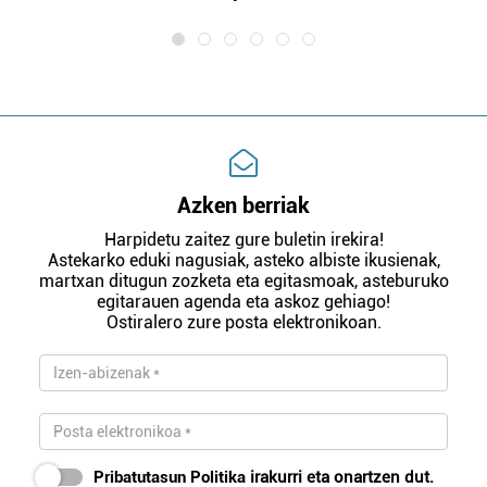
Azken berriak
Harpidetu zaitez gure buletin irekira!
Astekarko eduki nagusiak, asteko albiste ikusienak,
martxan ditugun zozketa eta egitasmoak, asteburuko
egitarauen agenda eta askoz gehiago!
Ostiralero zure posta elektronikoan.
Pribatutasun Politika
irakurri eta onartzen dut.