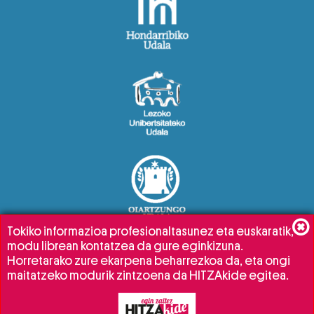
Tokiko informazioa profesionaltasunez eta euskaratik,
modu librean kontatzea da gure eginkizuna.
Horretarako zure ekarpena beharrezkoa da, eta ongi
maitatzeko modurik zintzoena da HITZAkide egitea.