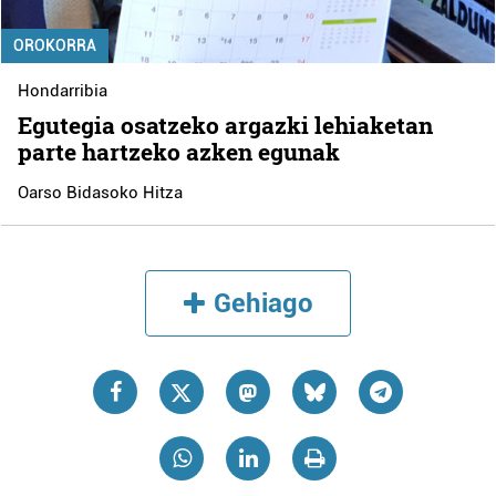
OROKORRA
Hondarribia
Egutegia osatzeko argazki lehiaketan
parte hartzeko azken egunak
Oarso Bidasoko Hitza
Gehiago