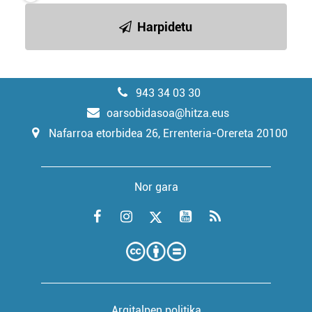
Harpidetu
943 34 03 30
oarsobidasoa@hitza.eus
Nafarroa etorbidea 26, Errenteria-Orereta 20100
Nor gara
Argitalpen politika