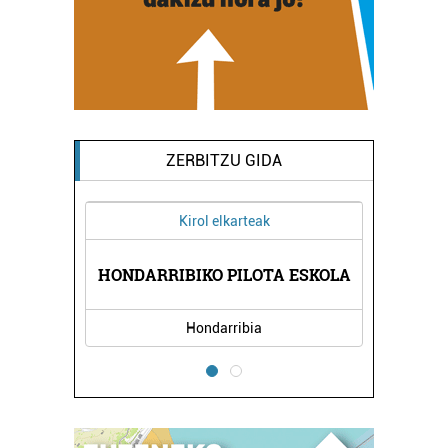
ZERBITZU GIDA
Kirol elkarteak
IAK
HONDARRIBIKO PILOTA ESKOLA
FE
Hondarribia