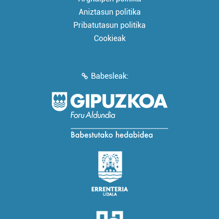
Aniztasun politika
Pribatutasun politika
Cookieak
Babesleak: