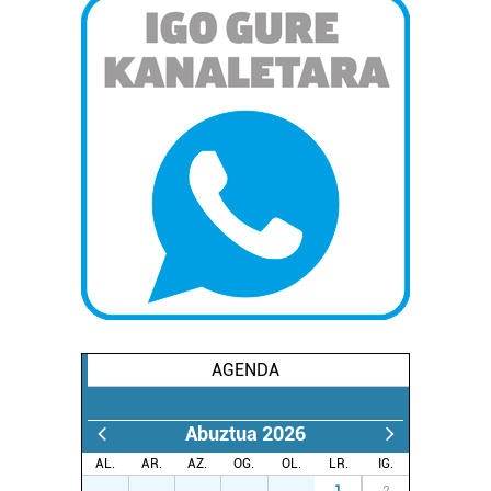
AGENDA
Abuztua 2026
AL.
AR.
AZ.
OG.
OL.
LR.
IG.