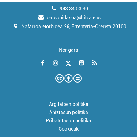
943 34 03 30
oarsobidasoa@hitza.eus
Nafarroa etorbidea 26, Errenteria-Orereta 20100
Nor gara
Argitalpen politika
Aniztasun politika
Pribatutasun politika
Cookieak