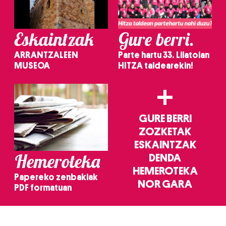
Eskaintzak
Gure berri.
ARRANTZALEEN
Parte hartu 33. Lilatoian
MUSEOA
HITZA taldearekin!
+
GURE BERRI
ZOZKETAK
ESKAINTZAK
Hemeroteka
DENDA
HEMEROTEKA
Papereko zenbakiak
NOR GARA
PDF formatuan