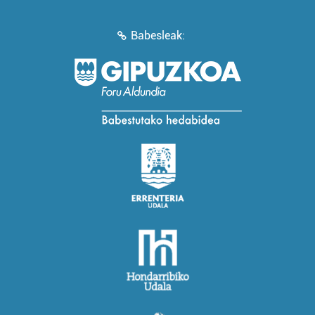
Babesleak: