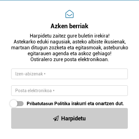
Azken berriak
Harpidetu zaitez gure buletin irekira!
Astekarko eduki nagusiak, asteko albiste ikusienak,
martxan ditugun zozketa eta egitasmoak, asteburuko
egitarauen agenda eta askoz gehiago!
Ostiralero zure posta elektronikoan.
Pribatutasun Politika
irakurri eta onartzen dut.
Harpidetu