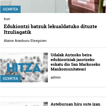
GIZARTEA
Irun
Edukiontzi batzuk lekualdatuko dituzte
Itzuliagatik
Alaine Aranburu Etxegoien
Udalak Antxoko beira
edukiontziak jasotzeko
eskatu dio San Markoseko
Mankomunitateari
admin
GIZARTEA
Asteburuan hiru sute izan