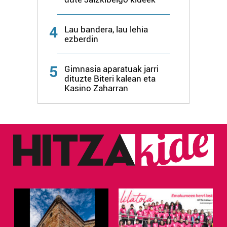
4
Lau bandera, lau lehia
ezberdin
5
Gimnasia aparatuak jarri
dituzte Biteri kalean eta
Kasino Zaharran