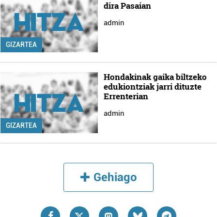
dira Pasaian
admin
GIZARTEA
Hondakinak gaika biltzeko
edukiontziak jarri dituzte
Errenterian
admin
GIZARTEA
Gehiago