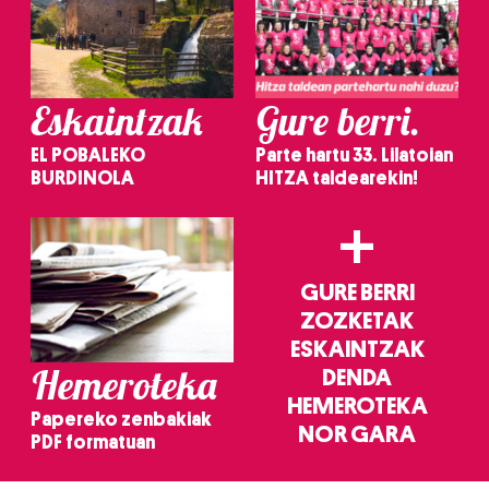
Eskaintzak
Gure berri.
EL POBALEKO
Parte hartu 33. Lilatoian
BURDINOLA
HITZA taldearekin!
+
GURE BERRI
ZOZKETAK
ESKAINTZAK
Hemeroteka
DENDA
HEMEROTEKA
Papereko zenbakiak
NOR GARA
PDF formatuan