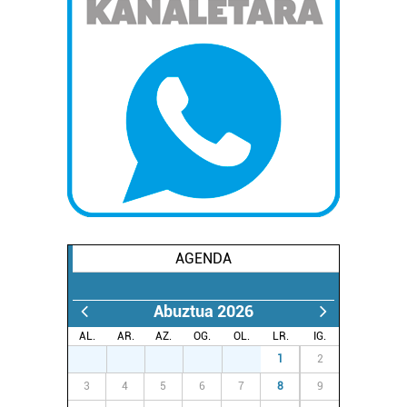
AGENDA
Abuztua 2026
AL.
AR.
AZ.
OG.
OL.
LR.
IG.
27
28
29
30
31
1
2
3
4
5
6
7
8
9