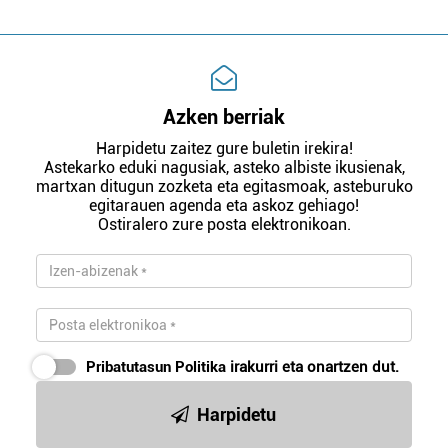
Azken berriak
Harpidetu zaitez gure buletin irekira!
Astekarko eduki nagusiak, asteko albiste ikusienak,
martxan ditugun zozketa eta egitasmoak, asteburuko
egitarauen agenda eta askoz gehiago!
Ostiralero zure posta elektronikoan.
Pribatutasun Politika
irakurri eta onartzen dut.
Harpidetu