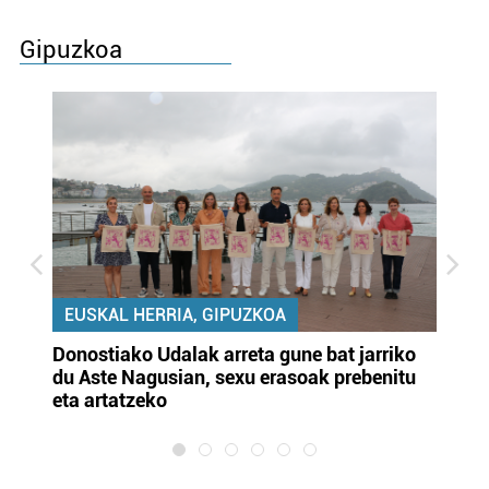
Gipuzkoa
EUSKAL HERRIA, GIPUZKOA
Donostiako Udalak arreta gune bat jarriko
Ur
du Aste Nagusian, sexu erasoak prebenitu
es
eta artatzeko
lu