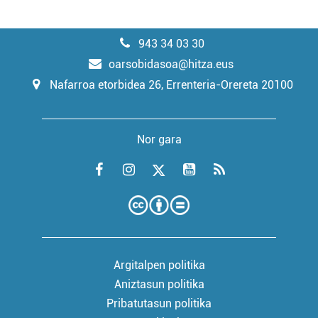
943 34 03 30
oarsobidasoa@hitza.eus
Nafarroa etorbidea 26, Errenteria-Orereta 20100
Nor gara
Argitalpen politika
Aniztasun politika
Pribatutasun politika