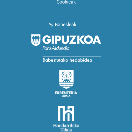
Cookieak
Babesleak: