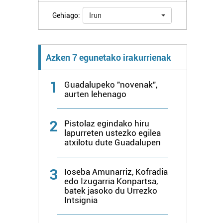
Gehiago:
Irun
Azken 7 egunetako irakurrienak
1
Guadalupeko "novenak",
aurten lehenago
2
Pistolaz egindako hiru
lapurreten ustezko egilea
atxilotu dute Guadalupen
3
Ioseba Amunarriz, Kofradia
edo Izugarria Konpartsa,
batek jasoko du Urrezko
Intsignia