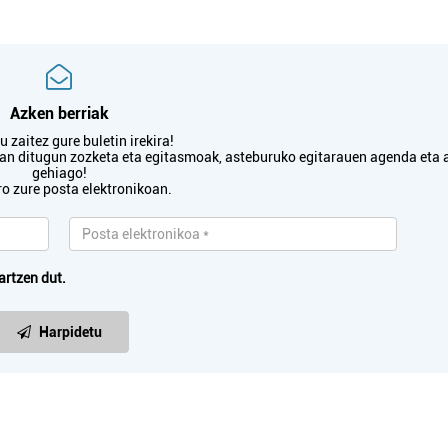
Azken berriak
 zaitez gure buletin irekira!
txan ditugun zozketa eta egitasmoak, asteburuko egitarauen agenda eta 
gehiago!
ro zure posta elektronikoan.
artzen dut.
Harpidetu