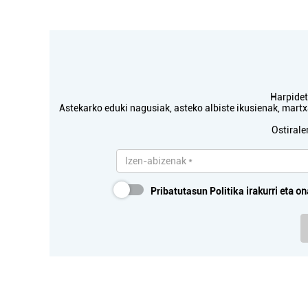
Harpidetu
Astekarko eduki nagusiak, asteko albiste ikusienak, mar
Ostirale
Pribatutasun Politika
irakurri eta on