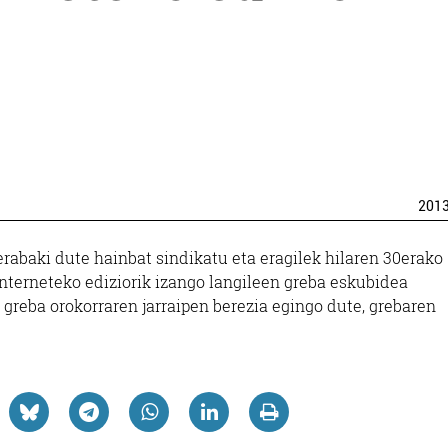
201
baki dute hainbat sindikatu eta eragilek hilaren 30erako
Interneteko ediziorik izango langileen greba eskubidea
n greba orokorraren jarraipen berezia egingo dute, grebaren