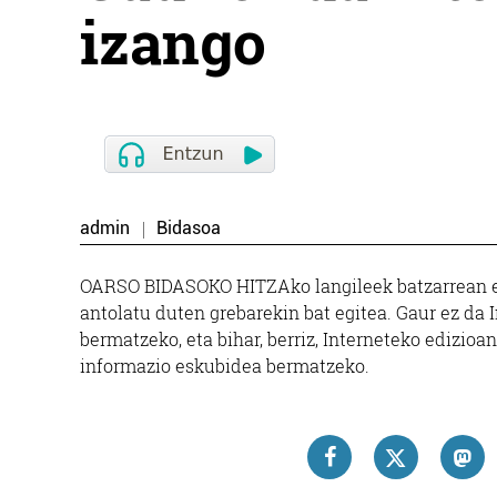
izango
admin
Bidasoa
OARSO BIDASOKO HITZAko langileek batzarrean era
antolatu duten grebarekin bat egitea. Gaur ez da 
bermatzeko, eta bihar, berriz, Interneteko edizioa
informazio eskubidea bermatzeko.