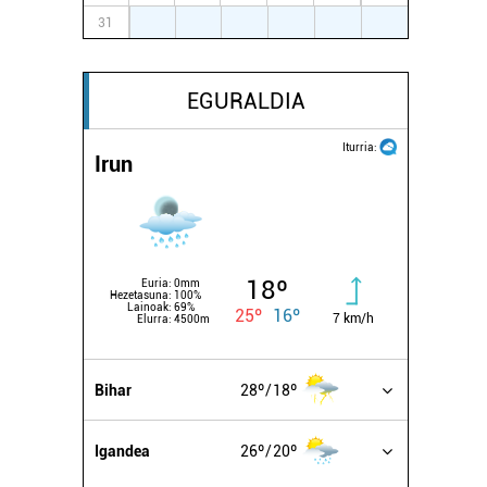
31
1
2
3
4
5
6
EGURALDIA
Iturria:
Irun
18º
Euria:
0mm
Hezetasuna:
100%
Lainoak:
69%
25º
16º
7 km/h
Elurra:
4500m
Bihar
28º
18º
Igandea
26º
20º