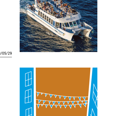
3
/
05
/
29