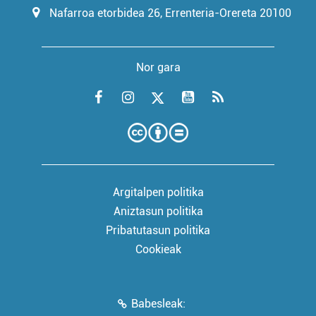
Nafarroa etorbidea 26, Errenteria-Orereta 20100
Nor gara
Argitalpen politika
Aniztasun politika
Pribatutasun politika
Cookieak
Babesleak: