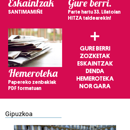
Eskaintzak
Gure berri.
SANTIMAMIÑE
Parte hartu 33. Lilatoian
HITZA taldearekin!
+
GURE BERRI
ZOZKETAK
ESKAINTZAK
Hemeroteka
DENDA
HEMEROTEKA
Papereko zenbakiak
NOR GARA
PDF formatuan
Gipuzkoa