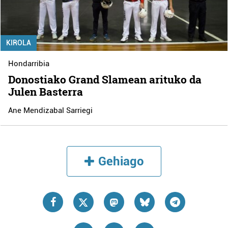
KIROLA
Hondarribia
Donostiako Grand Slamean arituko da
Julen Basterra
Ane Mendizabal Sarriegi
Gehiago