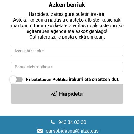
Azken berriak
Harpidetu zaitez gure buletin irekira!
Astekarko eduki nagusiak, asteko albiste ikusienak,
martxan ditugun zozketa eta egitasmoak, asteburuko
egitarauen agenda eta askoz gehiago!
Ostiralero zure posta elektronikoan.
Pribatutasun Politika
irakurri eta onartzen dut.
Harpidetu
943 34 03 30
oarsobidasoa@hitza.eus