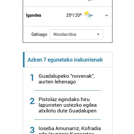
Igandea
25º
20º
Gehiago:
Hondarribia
Azken 7 egunetako irakurrienak
1
Guadalupeko "novenak",
aurten lehenago
2
Pistolaz egindako hiru
lapurreten ustezko egilea
atxilotu dute Guadalupen
3
Ioseba Amunarriz, Kofradia