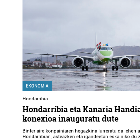
EKONOMIA
Hondarribia
Hondarribia eta Kanaria Handia
konexioa inauguratu dute
Binter aire konpainiaren hegazkina lurreratu da lehen a
Hondarribian; asteazken eta igandeetan eskainiko du 