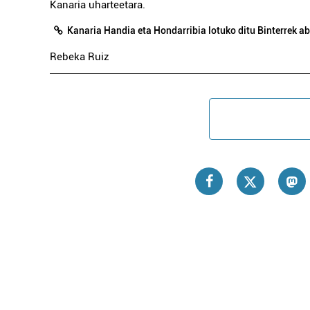
Kanaria uharteetara.
Kanaria Handia eta Hondarribia lotuko ditu Binterrek a
Rebeka Ruiz