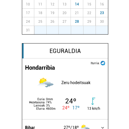
10
11
12
13
14
15
16
17
18
19
20
21
22
23
24
25
26
27
28
29
30
31
1
2
3
4
5
6
EGURALDIA
Iturria:
Hondarribia
Zeru hodeitsuak
24º
Euria:
0mm
Hezetasuna:
74%
Lainoak:
3%
24º
17º
13 km/h
Elurra:
4600m
Bihar
27º
18º