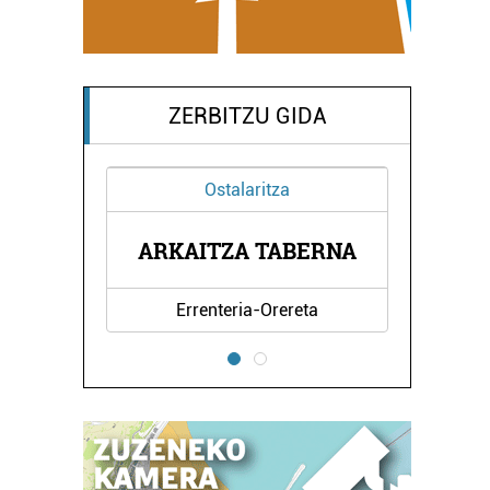
ZERBITZU GIDA
Ostalaritza
L
ARKAITZA TABERNA
Errenteria-Orereta