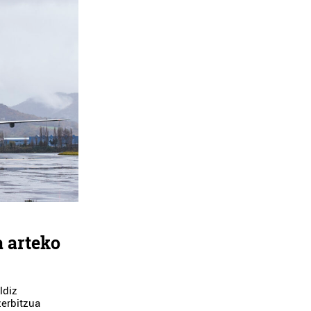
 arteko
ldiz
zerbitzua