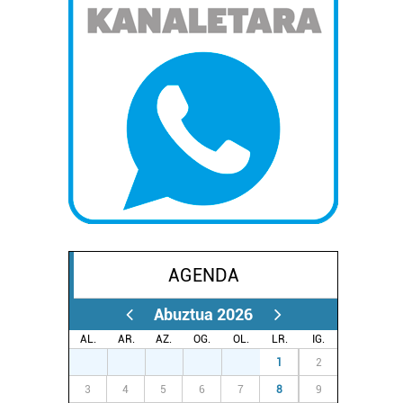
AGENDA
Abuztua 2026
AL.
AR.
AZ.
OG.
OL.
LR.
IG.
27
28
29
30
31
1
2
3
4
5
6
7
8
9