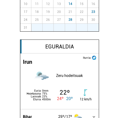
10
11
12
13
14
15
16
17
18
19
20
21
22
23
24
25
26
27
28
29
30
31
1
2
3
4
5
6
EGURALDIA
Iturria:
Irun
Zeru hodeitsuak
22º
Euria:
0mm
Hezetasuna:
75%
Lainoak:
23%
24º
20º
12 km/h
Elurra:
4500m
Bihar
25º
17º