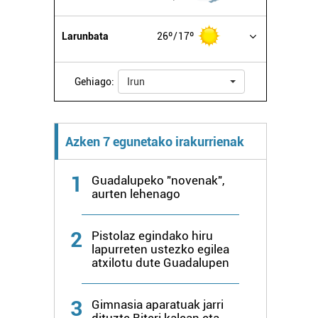
Larunbata
26º
17º
Gehiago:
Irun
Azken 7 egunetako irakurrienak
1
Guadalupeko "novenak",
aurten lehenago
2
Pistolaz egindako hiru
lapurreten ustezko egilea
atxilotu dute Guadalupen
3
Gimnasia aparatuak jarri