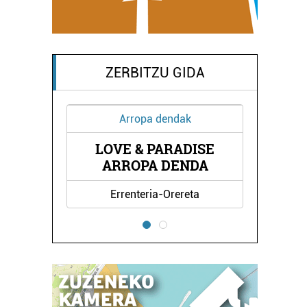
ZERBITZU GIDA
Arropa dendak
Osasungintza
OVE & PARADISE
BAT KIROL ETA OS
ARROPA DENDA
ZENTROA
Errenteria-Orereta
Irun