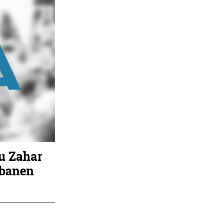
u Zahar
ibanen