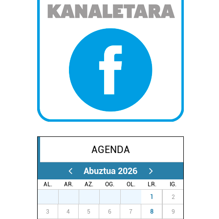
AGENDA
Abuztua 2026
AL.
AR.
AZ.
OG.
OL.
LR.
IG.
27
28
29
30
31
1
2
3
4
5
6
7
8
9