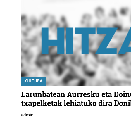
KULTURA
Larunbatean Aurresku eta Doin
txapelketak lehiatuko dira Don
admin