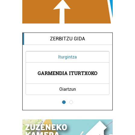
ZERBITZU GIDA
Iturgintza
KOLA
GARMENDIA ITURTXOKO
AUN
Oiartzun