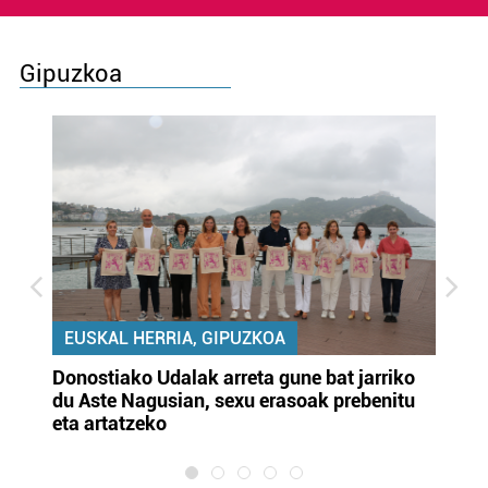
Gipuzkoa
EUSKAL HERRIA, GIPUZKOA
Donostiako Udalak arreta gune bat jarriko
Ur
du Aste Nagusian, sexu erasoak prebenitu
es
eta artatzeko
lu