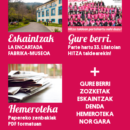
Eskaintzak
Gure berri.
LA ENCARTADA
Parte hartu 33. Lilatoian
FABRIKA-MUSEOA
HITZA taldearekin!
+
GURE BERRI
ZOZKETAK
ESKAINTZAK
Hemeroteka
DENDA
HEMEROTEKA
Papereko zenbakiak
NOR GARA
PDF formatuan