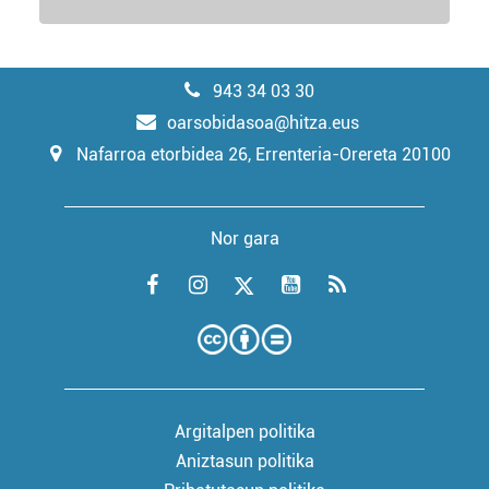
943 34 03 30
oarsobidasoa@hitza.eus
Nafarroa etorbidea 26, Errenteria-Orereta 20100
Nor gara
Argitalpen politika
Aniztasun politika