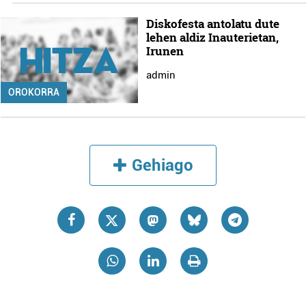
Diskofesta antolatu dute
lehen aldiz Inauterietan,
Irunen
admin
OROKORRA
Gehiago