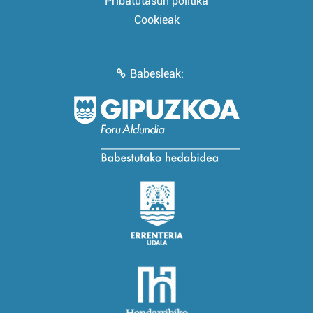
Pribatutasun politika
Cookieak
Babesleak: