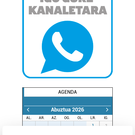
AGENDA
Abuztua 2026
AL.
AR.
AZ.
OG.
OL.
LR.
IG.
27
28
29
30
31
1
2
3
4
5
6
7
8
9