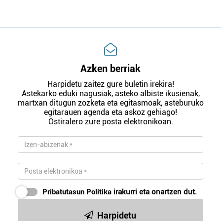
Azken berriak
Harpidetu zaitez gure buletin irekira!
Astekarko eduki nagusiak, asteko albiste ikusienak,
martxan ditugun zozketa eta egitasmoak, asteburuko
egitarauen agenda eta askoz gehiago!
Ostiralero zure posta elektronikoan.
Pribatutasun Politika
irakurri eta onartzen dut.
Harpidetu