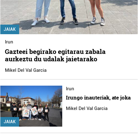
JAIAK
Irun
Gazteei begirako egitarau zabala
aurkeztu du udalak jaietarako
Mikel Del Val Garcia
Irun
Irungo inauteriak, ate joka
Mikel Del Val Garcia
JAIAK