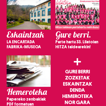
Eskaintzak
Gure berri.
LA ENCARTADA
Parte hartu 33. Lilatoian
FABRIKA-MUSEOA
HITZA taldearekin!
+
GURE BERRI
ZOZKETAK
ESKAINTZAK
Hemeroteka
DENDA
HEMEROTEKA
Papereko zenbakiak
NOR GARA
PDF formatuan