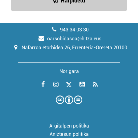
Harpidetu
943 34 03 30
oarsobidasoa@hitza.eus
Nafarroa etorbidea 26, Errenteria-Orereta 20100
Nor gara
Argitalpen politika
Aniztasun politika