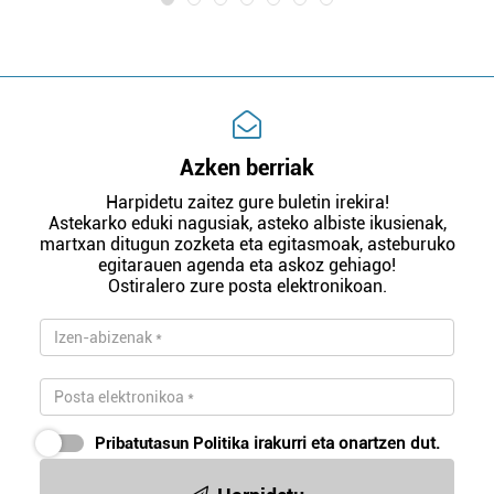
Azken berriak
Harpidetu zaitez gure buletin irekira!
Astekarko eduki nagusiak, asteko albiste ikusienak,
martxan ditugun zozketa eta egitasmoak, asteburuko
egitarauen agenda eta askoz gehiago!
Ostiralero zure posta elektronikoan.
Pribatutasun Politika
irakurri eta onartzen dut.