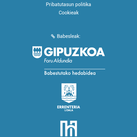
Pribatutasun politika
Cookieak
Babesleak: