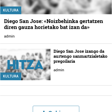
KULTURA
Diego San Jose: «Noizbehinka gertatzen
diren gauza horietako bat izan da»
admin
Diego San Jose izango da
aurtengo sanmartzialetako
pregoilaria
admin
KULTURA