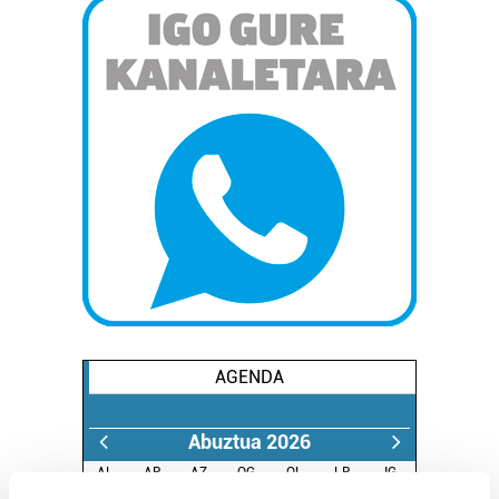
AGENDA
Abuztua 2026
AL.
AR.
AZ.
OG.
OL.
LR.
IG.