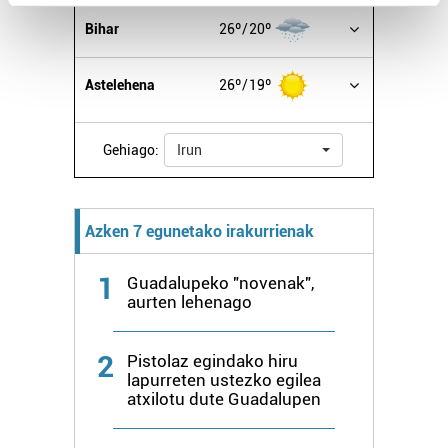
Find out more about how your personal data is processed
Bihar
26º
20º
and set your preferences in the
details section
.
Astelehena
26º
19º
Guk eta gure bazkideek zure datu pertsonalak
prozesatzen ditugu, zure IP zenbakia, besteak beste,
teknologia erabiliz, cookieak adibidez, iragarki eta eduki
Gehiago:
Irun
pertsonalizatuak eskaintzeko, iragarkiak eta edukia
neurtzeko, jendeari buruzko informazioa biltzeko eta
produktuak garatzeko. Zure datuak nork eta zertarako
Azken 7 egunetako irakurrienak
erabiltzen dituen hauta dezakezu.
1
Bazkide batzuek ez dizute baimenik eskatzen, eta beren
Guadalupeko "novenak",
aurten lehenago
interes komertzial legitimoetan babesten dira. Ikusi gure
bazkideen zerrenda, beren ustez zein helburutarako
duten interes legitimoa eta horren aurka nola egin
2
Pistolaz egindako hiru
dezakezun ikusteko.
lapurreten ustezko egilea
atxilotu dute Guadalupen
Lortu zure datu pertsonalak prozesatzeko moduari