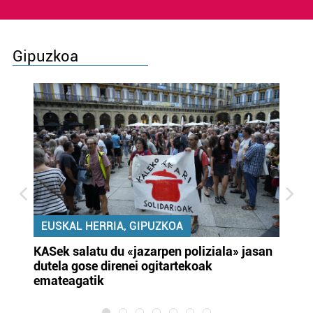
Gipuzkoa
EUSKAL HERRIA, GIPUZKOA
KASek salatu du «jazarpen poliziala» jasan
Pa
dutela gose direnei ogitartekoak
da
emateagatik
«s