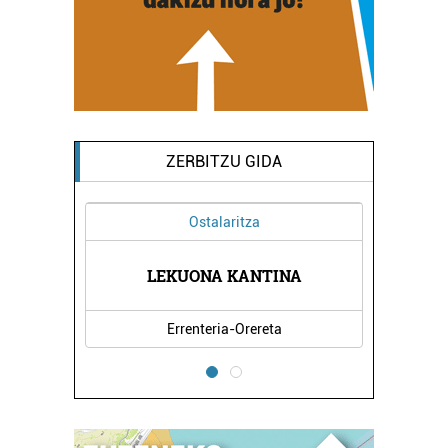
ZERBITZU GIDA
Ostalaritza
IKOAK
LEKUONA KANTINA
BIZI
Errenteria-Orereta