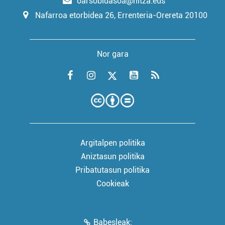
oarsobidasoa@hitza.eus
Nafarroa etorbidea 26, Errenteria-Orereta 20100
Nor gara
Argitalpen politika
Aniztasun politika
Pribatutasun politika
Cookieak
Babesleak: