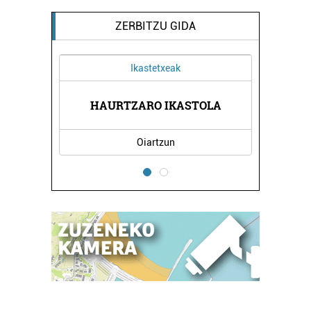
ZERBITZU GIDA
Ikastetxeak
AZIOAK
HAURTZARO IKASTOLA
JASO 
Oiartzun