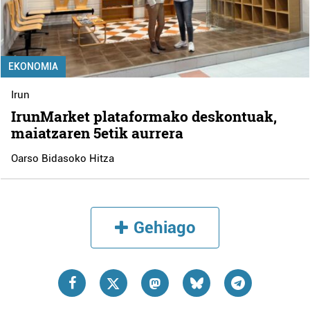
EKONOMIA
Irun
IrunMarket plataformako deskontuak,
maiatzaren 5etik aurrera
Oarso Bidasoko Hitza
Gehiago