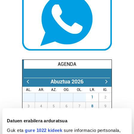
AGENDA
Abuztua 2026
AL.
AR.
AZ.
OG.
OL.
LR.
IG.
27
28
29
30
31
1
2
3
4
5
6
7
8
9
10
11
12
13
14
15
16
Datuen erabilera arduratsua
17
18
19
20
21
22
23
Guk eta
gure 1022 kideek
sure informacio pertsonala,
24
25
26
27
28
29
30