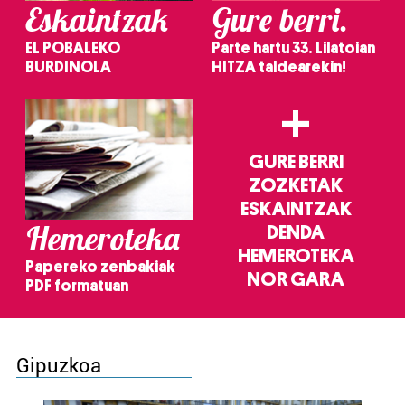
Eskaintzak
Gure berri.
EL POBALEKO
Parte hartu 33. Lilatoian
BURDINOLA
HITZA taldearekin!
+
GURE BERRI
ZOZKETAK
ESKAINTZAK
Hemeroteka
DENDA
HEMEROTEKA
Papereko zenbakiak
NOR GARA
PDF formatuan
Gipuzkoa