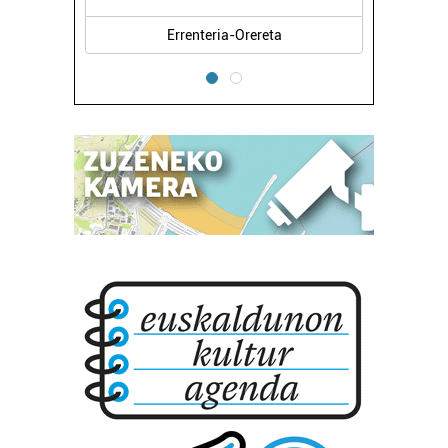
Errenteria-Orereta