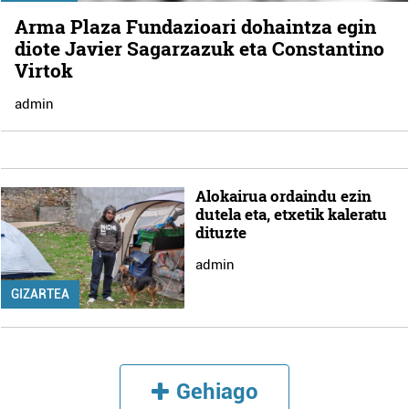
Arma Plaza Fundazioari dohaintza egin
diote Javier Sagarzazuk eta Constantino
Virtok
admin
Alokairua ordaindu ezin
dutela eta, etxetik kaleratu
dituzte
admin
GIZARTEA
Gehiago