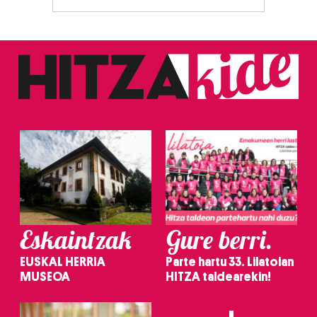
Eskaintzak
Gure berri.
EUSKAL HERRIA
Parte hartu 33. Lilatoian
MUSEOA
HITZA taldearekin!