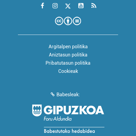
Argitalpen politika
Aniztasun politika
Pribatutasun politika
Cookieak
Babesleak: