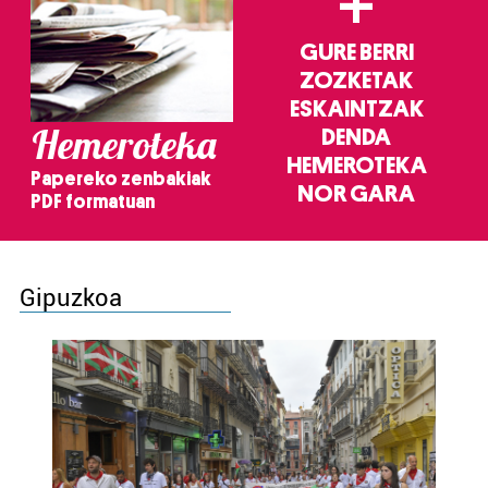
+
GURE BERRI
ZOZKETAK
ESKAINTZAK
Hemeroteka
DENDA
HEMEROTEKA
Papereko zenbakiak
NOR GARA
PDF formatuan
Gipuzkoa