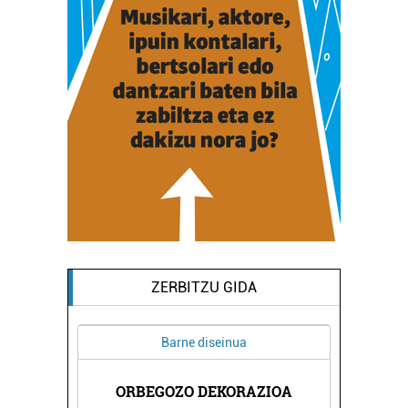
ZERBITZU GIDA
Barne diseinua
IOAK
ORBEGOZO DEKORAZIOA
SAM