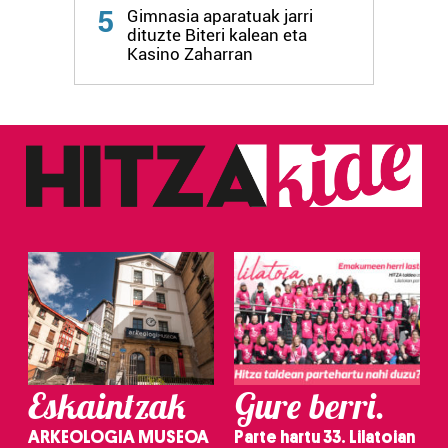
Webgune honek cookie propioak eta hirugarrenen cookie-
5
Gimnasia aparatuak jarri
fitxategiak erabiltzen ditu. Zure esperientzia eta
dituzte Biteri kalean eta
zerbitzuak hobetzeko asmoz, cookie teknologiaz
Kasino Zaharran
baliatzen gara. Ohar hau onartuz gero, teknologia hori
erabiltzeko baimen esplizitua ematen diguzu.
Gehiago
irakurri
Eskaintzak
Gure berri.
ARKEOLOGIA MUSEOA
Parte hartu 33. Lilatoian