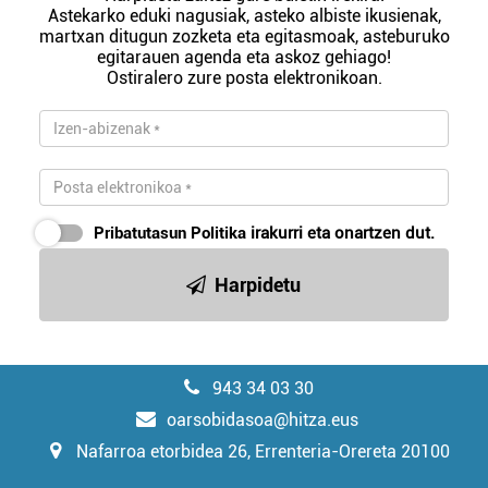
Astekarko eduki nagusiak, asteko albiste ikusienak,
martxan ditugun zozketa eta egitasmoak, asteburuko
egitarauen agenda eta askoz gehiago!
Ostiralero zure posta elektronikoan.
Pribatutasun Politika
irakurri eta onartzen dut.
Harpidetu
943 34 03 30
oarsobidasoa@hitza.eus
Nafarroa etorbidea 26, Errenteria-Orereta 20100