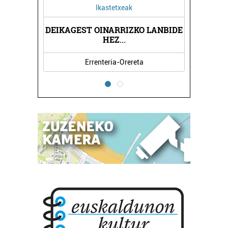
Ikastetxeak
DEIKAGEST OINARRIZKO LANBIDE
HEZ
...
Errenteria-Orereta