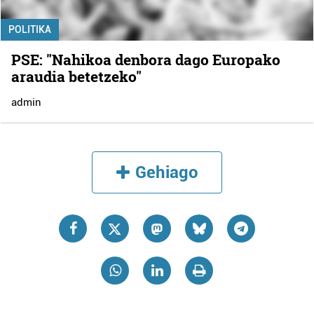
POLITIKA
PSE: "Nahikoa denbora dago Europako
araudia betetzeko"
admin
Gehiago