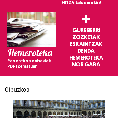
HITZA taldearekin!
+
GURE BERRI
ZOZKETAK
ESKAINTZAK
Hemeroteka
DENDA
HEMEROTEKA
Papereko zenbakiak
NOR GARA
PDF formatuan
Gipuzkoa