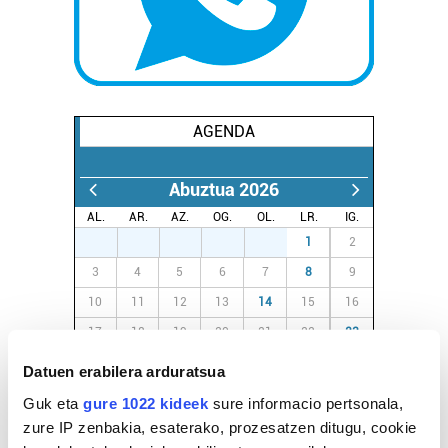
AGENDA
Abuztua 2026
AL.
AR.
AZ.
OG.
OL.
LR.
IG.
27
28
29
30
31
1
2
3
4
5
6
7
8
9
10
11
12
13
14
15
16
17
18
19
20
21
22
23
24
25
26
27
28
29
30
Datuen erabilera arduratsua
31
1
2
3
4
5
6
Guk eta
gure 1022 kideek
sure informacio pertsonala,
zure IP zenbakia, esaterako, prozesatzen ditugu, cookie