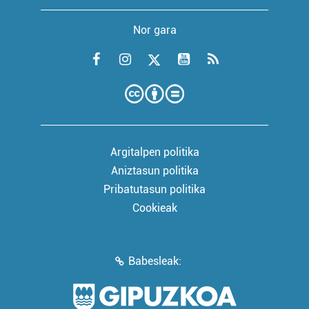
Nor gara
Argitalpen politika
Aniztasun politika
Pribatutasun politika
Cookieak
Babesleak: