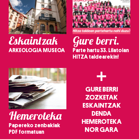
Eskaintzak
Gure berri.
ARKEOLOGIA MUSEOA
Parte hartu 33. Lilatoian
HITZA taldearekin!
+
GURE BERRI
ZOZKETAK
ESKAINTZAK
Hemeroteka
DENDA
HEMEROTEKA
Papereko zenbakiak
NOR GARA
PDF formatuan