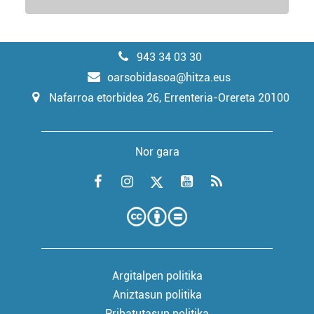
943 34 03 30
oarsobidasoa@hitza.eus
Nafarroa etorbidea 26, Errenteria-Orereta 20100
Nor gara
Argitalpen politika
Aniztasun politika
Pribatutasun politika