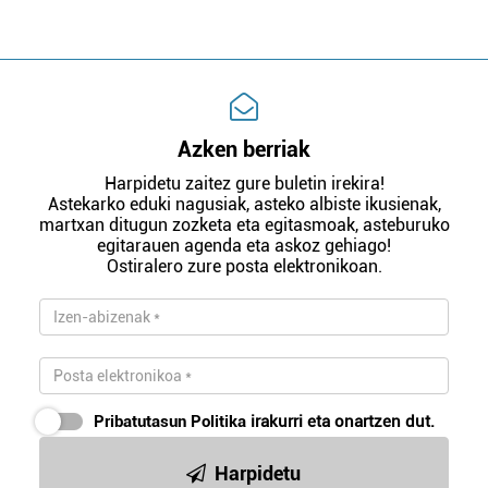
Azken berriak
Harpidetu zaitez gure buletin irekira!
Astekarko eduki nagusiak, asteko albiste ikusienak,
martxan ditugun zozketa eta egitasmoak, asteburuko
egitarauen agenda eta askoz gehiago!
Ostiralero zure posta elektronikoan.
Pribatutasun Politika
irakurri eta onartzen dut.
Harpidetu