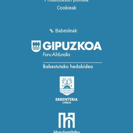
Cookieak
Babesleak: