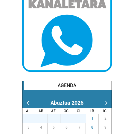
AGENDA
Abuztua 2026
AL.
AR.
AZ.
OG.
OL.
LR.
IG.
27
28
29
30
31
1
2
3
4
5
6
7
8
9