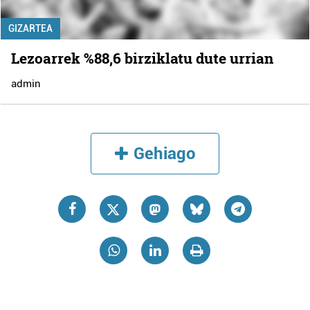
GIZARTEA
Lezoarrek %88,6 birziklatu dute urrian
admin
Gehiago