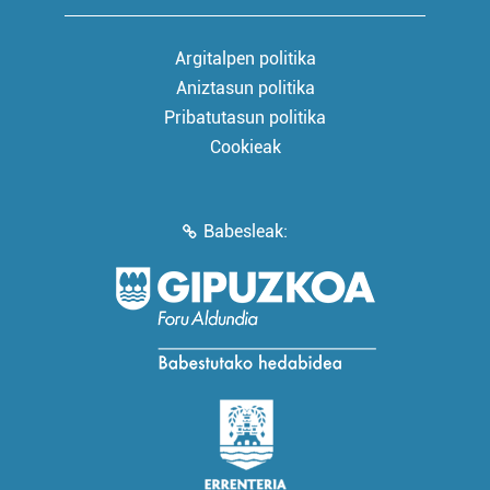
Argitalpen politika
Aniztasun politika
Pribatutasun politika
Cookieak
Babesleak: