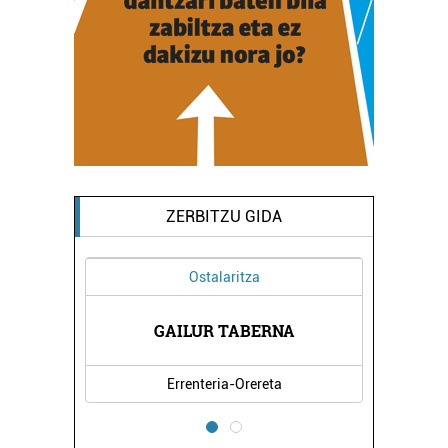
ZERBITZU GIDA
Ostalaritza
EGIA
GAILUR TABERNA
SAN
Errenteria-Orereta