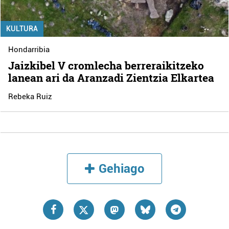
KULTURA
Hondarribia
Jaizkibel V cromlecha berreraikitzeko
lanean ari da Aranzadi Zientzia Elkartea
Rebeka Ruiz
Gehiago