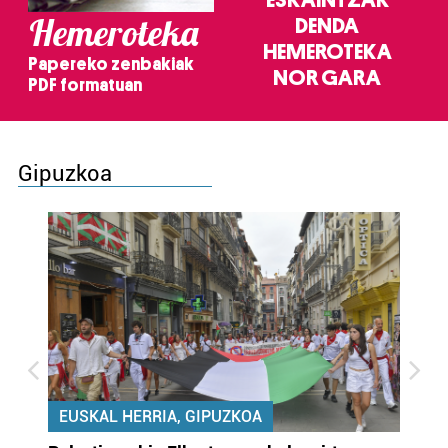
ESKAINTZAK
Hemeroteka
DENDA
HEMEROTEKA
Papereko zenbakiak
NOR GARA
PDF formatuan
Gipuzkoa
EUSKAL HERRIA, GIPUZKOA