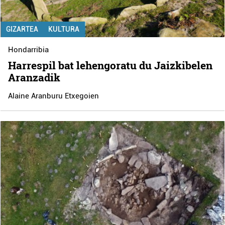
GIZARTEA
KULTURA
Hondarribia
Harrespil bat lehengoratu du Jaizkibelen
Aranzadik
Alaine Aranburu Etxegoien