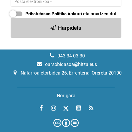
Pribatutasun Politika
irakurri eta onartzen dut.
Harpidetu
943 34 03 30
oarsobidasoa@hitza.eus
Nafarroa etorbidea 26, Errenteria-Orereta 20100
Nor gara