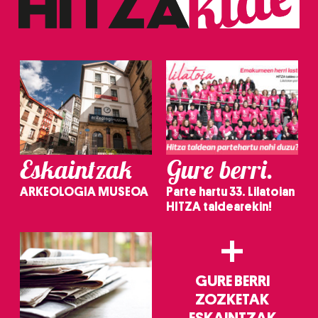
Eskaintzak
Gure berri.
ARKEOLOGIA MUSEOA
Parte hartu 33. Lilatoian
HITZA taldearekin!
+
GURE BERRI
ZOZKETAK