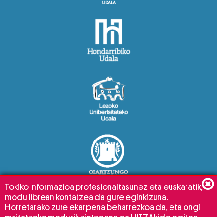
Tokiko informazioa profesionaltasunez eta euskaratik,
modu librean kontatzea da gure eginkizuna.
Horretarako zure ekarpena beharrezkoa da, eta ongi