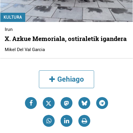
KULTURA
Irun
X. Azkue Memoriala, ostiraletik igandera
Mikel Del Val Garcia
Gehiago