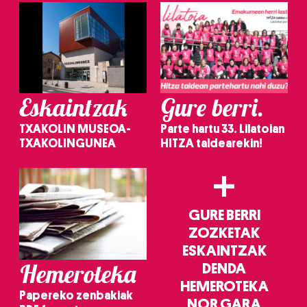
Eskaintzak
Gure berri.
TXAKOLIN MUSEOA-
Parte hartu 33. Lilatoian
TXAKOLINGUNEA
HITZA taldearekin!
+
GURE BERRI
ZOZKETAK
ESKAINTZAK
Hemeroteka
DENDA
HEMEROTEKA
Papereko zenbakiak
NOR GARA