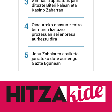
3
Gimnasia aparatuak jarri
erabiltzen dituen hauta dezakezu.
dituzte Biteri kalean eta
Kasino Zaharran
Bazkide batzuek ez dizute baimenik eskatzen, eta beren
interes komertzial legitimoetan babesten dira. Ikusi gure
4
Oinaurreko osasun zentro
bazkideen zerrenda, beren ustez zein helburutarako
berriaren lizitazio
duten interes legitimoa eta horren aurka nola egin
prozesuan sei enpresa
aurkeztu dira
dezakezun ikusteko.
Lortu zure datu pertsonalak prozesatzeko moduari
5
Josu Zabalaren erailketa
buruzko informazio gehiago eta ezarri zure lehentasunak
jorratuko dute aurtengo
Gazte Egunean
datuen atalean. Edozein unetan alda edo ken dezakezu
zure baimena Cookieen adierazpenean.
Webgune honek cookie propioak eta hirugarrenen cookie-
fitxategiak erabiltzen ditu. Zure esperientzia eta
zerbitzuak hobetzeko asmoz, cookie teknologiaz
baliatzen gara. Ohar hau onartuz gero, teknologia hori
erabiltzeko baimen esplizitua ematen diguzu.
Gehiago
irakurri