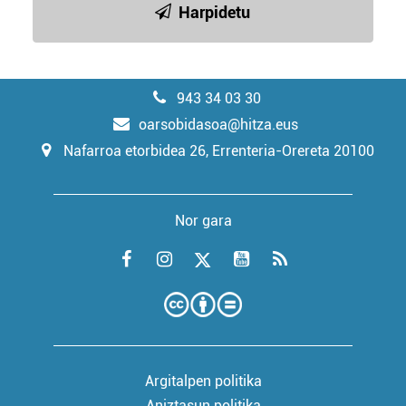
Harpidetu
943 34 03 30
oarsobidasoa@hitza.eus
Nafarroa etorbidea 26, Errenteria-Orereta 20100
Nor gara
Argitalpen politika
Aniztasun politika