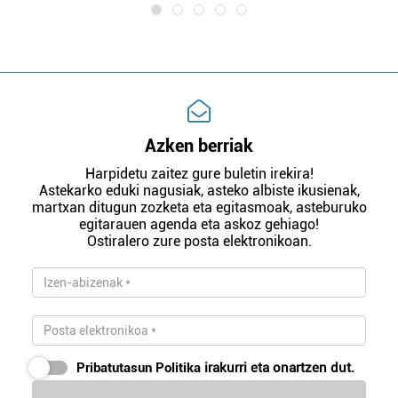
Azken berriak
Harpidetu zaitez gure buletin irekira!
Astekarko eduki nagusiak, asteko albiste ikusienak,
martxan ditugun zozketa eta egitasmoak, asteburuko
egitarauen agenda eta askoz gehiago!
Ostiralero zure posta elektronikoan.
Pribatutasun Politika
irakurri eta onartzen dut.