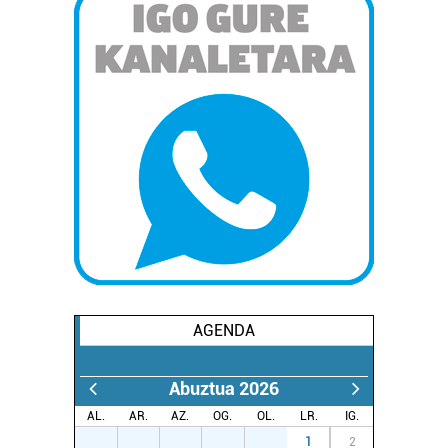
AGENDA
Abuztua 2026
AL.
AR.
AZ.
OG.
OL.
LR.
IG.
27
28
29
30
31
1
2