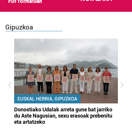
PDF formatuan
Gipuzkoa
EUSKAL HERRIA, GIPUZKOA
Donostiako Udalak arreta gune bat jarriko
Ur
du Aste Nagusian, sexu erasoak prebenitu
es
eta artatzeko
lu