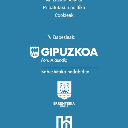
Pribatutasun politika
Cookieak
Babesleak: