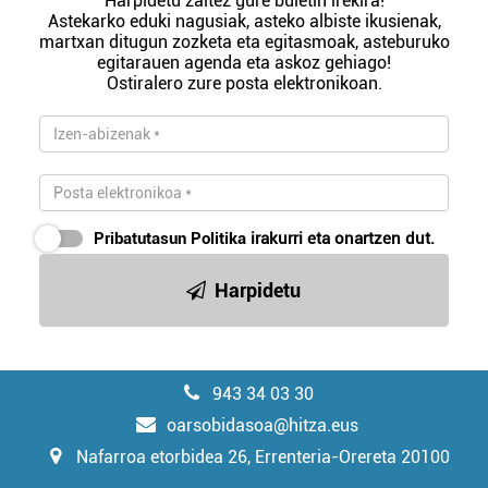
Harpidetu zaitez gure buletin irekira!
Astekarko eduki nagusiak, asteko albiste ikusienak,
martxan ditugun zozketa eta egitasmoak, asteburuko
egitarauen agenda eta askoz gehiago!
Ostiralero zure posta elektronikoan.
Pribatutasun Politika
irakurri eta onartzen dut.
Harpidetu
943 34 03 30
oarsobidasoa@hitza.eus
Nafarroa etorbidea 26, Errenteria-Orereta 20100