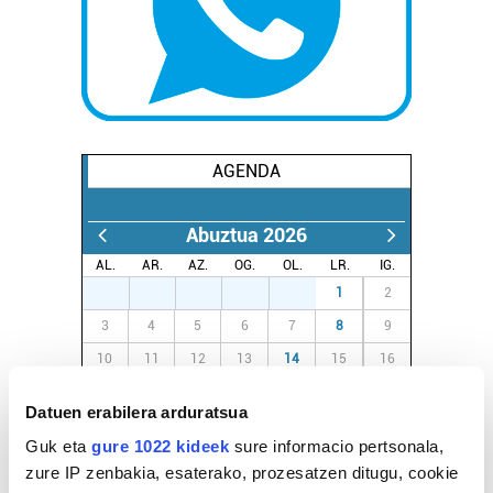
AGENDA
Abuztua 2026
AL.
AR.
AZ.
OG.
OL.
LR.
IG.
27
28
29
30
31
1
2
3
4
5
6
7
8
9
10
11
12
13
14
15
16
17
18
19
20
21
22
23
Datuen erabilera arduratsua
24
25
26
27
28
29
30
Guk eta
gure 1022 kideek
sure informacio pertsonala,
31
1
2
3
4
5
6
zure IP zenbakia, esaterako, prozesatzen ditugu, cookie