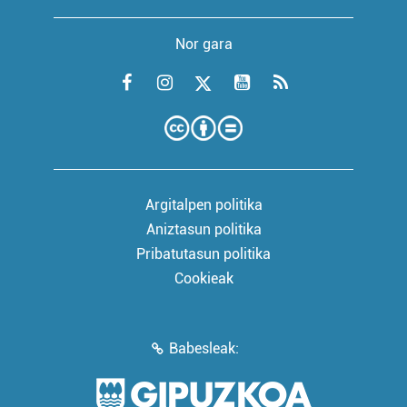
Nor gara
Argitalpen politika
Aniztasun politika
Pribatutasun politika
Cookieak
Babesleak: