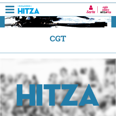
Sartu
CGT