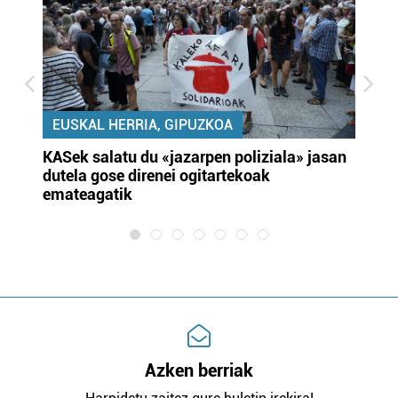
EUSKAL HERRIA, GIPUZKOA
KASek salatu du «jazarpen poliziala» jasan
Pa
dutela gose direnei ogitartekoak
da
emateagatik
«s
Azken berriak