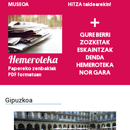
MUSEOA
HITZA taldearekin!
+
GURE BERRI
ZOZKETAK
ESKAINTZAK
Hemeroteka
DENDA
HEMEROTEKA
Papereko zenbakiak
NOR GARA
PDF formatuan
Gipuzkoa