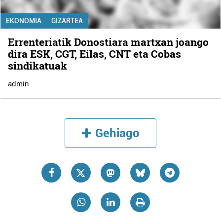
EKONOMIA
GIZARTEA
Errenteriatik Donostiara martxan joango
dira ESK, CGT, Eilas, CNT eta Cobas
sindikatuak
admin
Gehiago