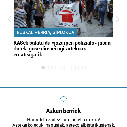
EUSKAL HERRIA, GIPUZKOA
KASek salatu du «jazarpen poliziala» jasan
Pa
dutela gose direnei ogitartekoak
da
emateagatik
«s
Azken berriak
Harpidetu zaitez gure buletin irekira!
Astekarko eduki nagusiak, asteko albiste ikusienak,