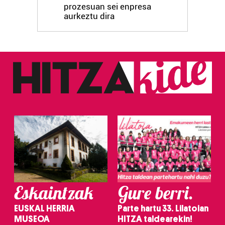
prozesuan sei enpresa
aurkeztu dira
Eskaintzak
Gure berri.
EUSKAL HERRIA
Parte hartu 33. Lilatoian
MUSEOA
HITZA taldearekin!