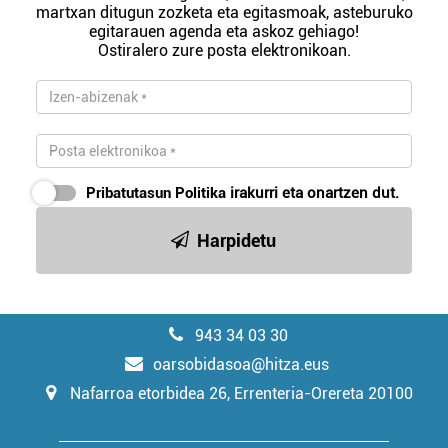
martxan ditugun zozketa eta egitasmoak, asteburuko
egitarauen agenda eta askoz gehiago!
Ostiralero zure posta elektronikoan.
Pribatutasun Politika
irakurri eta onartzen dut.
Harpidetu
943 34 03 30
oarsobidasoa@hitza.eus
Nafarroa etorbidea 26, Errenteria-Orereta 20100