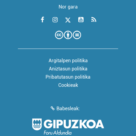
Nor gara
Argitalpen politika
Aniztasun politika
Pribatutasun politika
Cookieak
Babesleak: