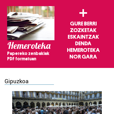
+
GURE BERRI
ZOZKETAK
ESKAINTZAK
Hemeroteka
DENDA
HEMEROTEKA
Papereko zenbakiak
NOR GARA
PDF formatuan
Gipuzkoa