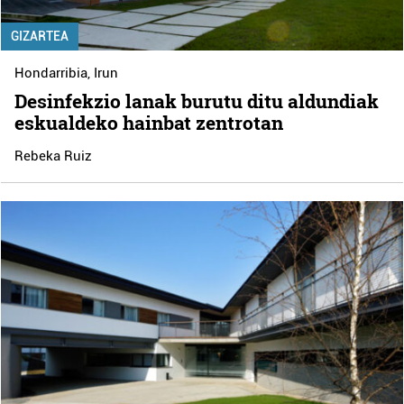
GIZARTEA
Hondarribia
,
Irun
Desinfekzio lanak burutu ditu aldundiak
eskualdeko hainbat zentrotan
Rebeka Ruiz