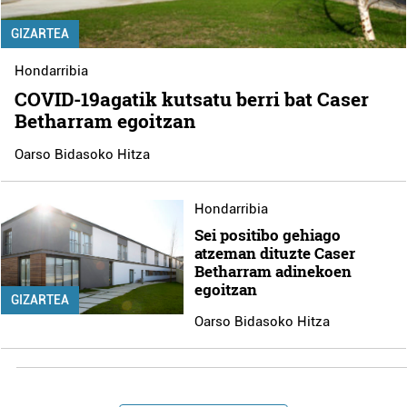
GIZARTEA
Hondarribia
COVID-19agatik kutsatu berri bat Caser
Betharram egoitzan
Oarso Bidasoko Hitza
Hondarribia
Sei positibo gehiago
atzeman dituzte Caser
Betharram adinekoen
egoitzan
GIZARTEA
Oarso Bidasoko Hitza