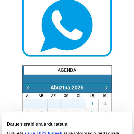
AGENDA
Abuztua 2026
AL.
AR.
AZ.
OG.
OL.
LR.
IG.
27
28
29
30
31
1
2
3
4
5
6
7
8
9
10
11
12
13
14
15
16
Datuen erabilera arduratsua
17
18
19
20
21
22
23
Guk eta
gure 1022 kideek
sure informacio pertsonala,