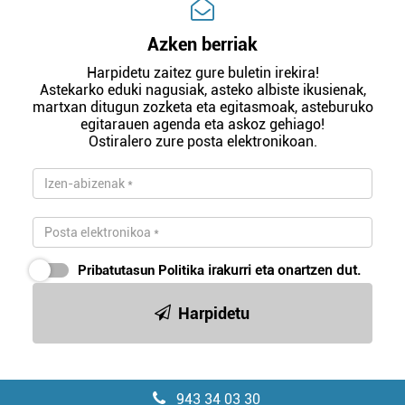
Azken berriak
Harpidetu zaitez gure buletin irekira!
Astekarko eduki nagusiak, asteko albiste ikusienak,
martxan ditugun zozketa eta egitasmoak, asteburuko
egitarauen agenda eta askoz gehiago!
Ostiralero zure posta elektronikoan.
Pribatutasun Politika
irakurri eta onartzen dut.
Harpidetu
943 34 03 30