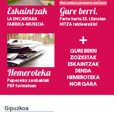
Eskaintzak
Gure berri.
LA ENCARTADA
Parte hartu 33. Lilatoian
FABRIKA-MUSEOA
HITZA taldearekin!
+
GURE BERRI
ZOZKETAK
ESKAINTZAK
Hemeroteka
DENDA
HEMEROTEKA
Papereko zenbakiak
NOR GARA
PDF formatuan
Gipuzkoa