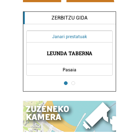
ZERBITZU GIDA
Janari prestatuak
XEA
LEUNDA TABERNA
EL
Pasaia