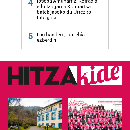
4
Ioseba Amunarriz, Kofradia
edo Izugarria Konpartsa,
batek jasoko du Urrezko
Webgune honek cookie propioak eta hirugarrenen cookie-
Intsignia
fitxategiak erabiltzen ditu. Zure esperientzia eta
zerbitzuak hobetzeko asmoz, cookie teknologiaz
5
baliatzen gara. Ohar hau onartuz gero, teknologia hori
Lau bandera, lau lehia
ezberdin
erabiltzeko baimen esplizitua ematen diguzu.
Gehiago
irakurri