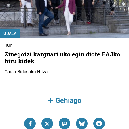
UDALA
Irun
Zinegotzi karguari uko egin diote EAJko
hiru kidek
Oarso Bidasoko Hitza
Gehiago