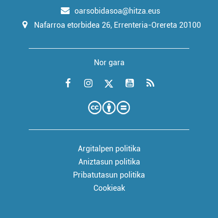
oarsobidasoa@hitza.eus
Nafarroa etorbidea 26, Errenteria-Orereta 20100
Nor gara
Argitalpen politika
Aniztasun politika
Pribatutasun politika
Cookieak