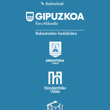
Babesleak: