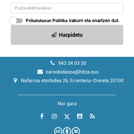
Pribatutasun Politika
irakurri eta onartzen dut.
Harpidetu
943 34 03 30
oarsobidasoa@hitza.eus
Nafarroa etorbidea 26, Errenteria-Orereta 20100
Nor gara