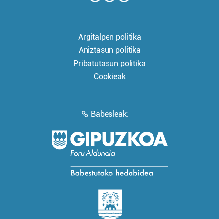
Argitalpen politika
Aniztasun politika
Pribatutasun politika
Cookieak
Babesleak: