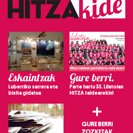
baliatzen gara. Ohar hau onartuz gero, teknologia hori
erabiltzeko baimen esplizitua ematen diguzu.
Gehiago
irakurri
Eskaintzak
Gure berri.
Luberriko sarrera eta
Parte hartu 33. Lilatoian
bisita gidatua
HITZA taldearekin!
+
GURE BERRI
ZOZKETAK