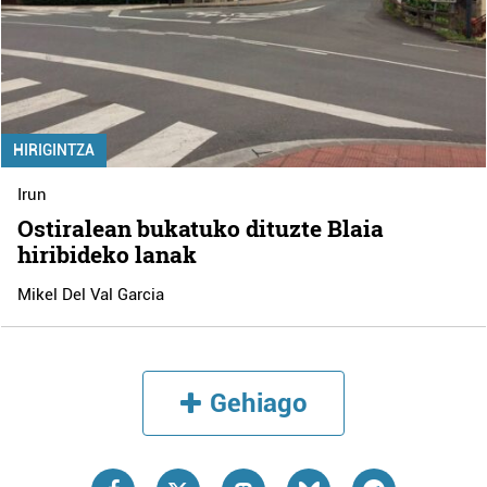
HIRIGINTZA
Irun
Ostiralean bukatuko dituzte Blaia
hiribideko lanak
Mikel Del Val Garcia
Gehiago