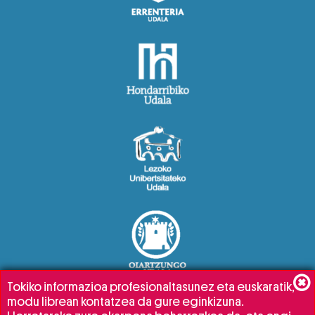
Tokiko informazioa profesionaltasunez eta euskaratik,
modu librean kontatzea da gure eginkizuna.