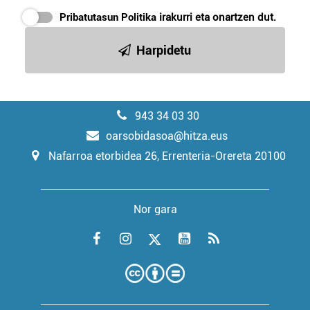
Pribatutasun Politika
irakurri eta onartzen dut.
Harpidetu
943 34 03 30
oarsobidasoa@hitza.eus
Nafarroa etorbidea 26, Errenteria-Orereta 20100
Nor gara