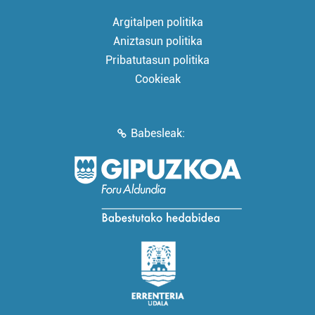
Argitalpen politika
Aniztasun politika
Pribatutasun politika
Cookieak
Babesleak: