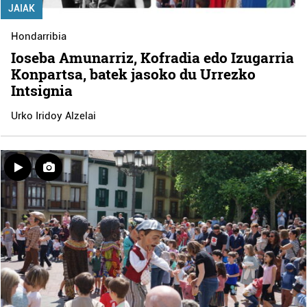
JAIAK
Hondarribia
Ioseba Amunarriz, Kofradia edo Izugarria
Konpartsa, batek jasoko du Urrezko
Intsignia
Urko Iridoy Alzelai