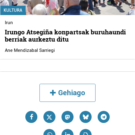
KULTURA
Irun
Irungo Atsegiña konpartsak buruhaundi
berriak aurkeztu ditu
Ane Mendizabal Sarriegi
Gehiago