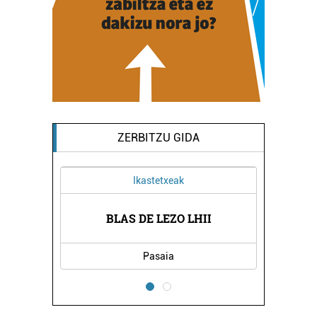
ZERBITZU GIDA
Ikastetxeak
OGIA
BLAS DE LEZO LHII
JON
Pasaia