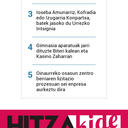
Lortu zure datu pertsonalak prozesatzeko moduari
buruzko informazio gehiago eta ezarri zure lehentasunak
3
Ioseba Amunarriz, Kofradia
datuen atalean. Edozein unetan alda edo ken dezakezu
edo Izugarria Konpartsa,
batek jasoko du Urrezko
zure baimena Cookieen adierazpenean.
Intsignia
Webgune honek cookie propioak eta hirugarrenen cookie-
4
fitxategiak erabiltzen ditu. Zure esperientzia eta
Gimnasia aparatuak jarri
dituzte Biteri kalean eta
zerbitzuak hobetzeko asmoz, cookie teknologiaz
Kasino Zaharran
baliatzen gara. Ohar hau onartuz gero, teknologia hori
erabiltzeko baimen esplizitua ematen diguzu.
Gehiago
irakurri
5
Oinaurreko osasun zentro
berriaren lizitazio
prozesuan sei enpresa
aurkeztu dira