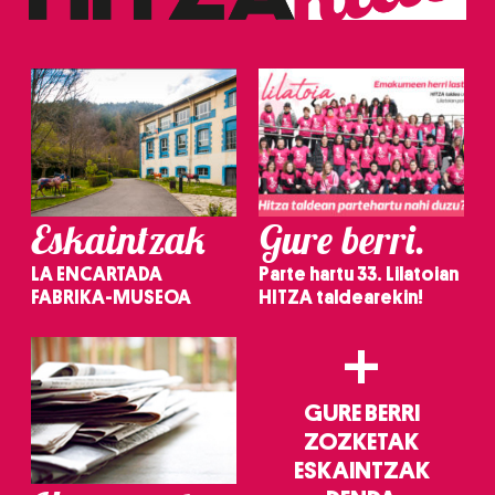
Eskaintzak
Gure berri.
LA ENCARTADA
Parte hartu 33. Lilatoian
FABRIKA-MUSEOA
HITZA taldearekin!
+
GURE BERRI
ZOZKETAK
ESKAINTZAK