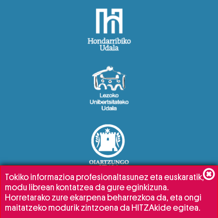
Tokiko informazioa profesionaltasunez eta euskaratik,
modu librean kontatzea da gure eginkizuna.
Horretarako zure ekarpena beharrezkoa da, eta ongi
maitatzeko modurik zintzoena da HITZAkide egitea.