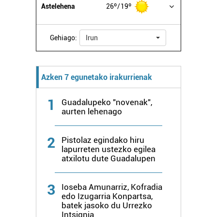
Astelehena
26º
19º
zure baimena Cookieen adierazpenean.
Webgune honek cookie propioak eta hirugarrenen cookie-
Gehiago:
Irun
fitxategiak erabiltzen ditu. Zure esperientzia eta
zerbitzuak hobetzeko asmoz, cookie teknologiaz
baliatzen gara. Ohar hau onartuz gero, teknologia hori
Azken 7 egunetako irakurrienak
erabiltzeko baimen esplizitua ematen diguzu.
Gehiago
irakurri
1
Guadalupeko "novenak",
aurten lehenago
2
Pistolaz egindako hiru
lapurreten ustezko egilea
atxilotu dute Guadalupen
3
Ioseba Amunarriz, Kofradia
edo Izugarria Konpartsa,
batek jasoko du Urrezko
Intsignia