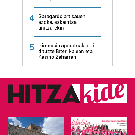
4
Garagardo artisauen
azoka, eskaintza
anitzarekin
5
Gimnasia aparatuak jarri
dituzte Biteri kalean eta
Kasino Zaharran