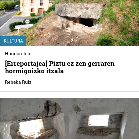
KULTURA
Hondarribia
[Erreportajea] Piztu ez zen gerraren
hormigoizko itzala
Rebeka Ruiz