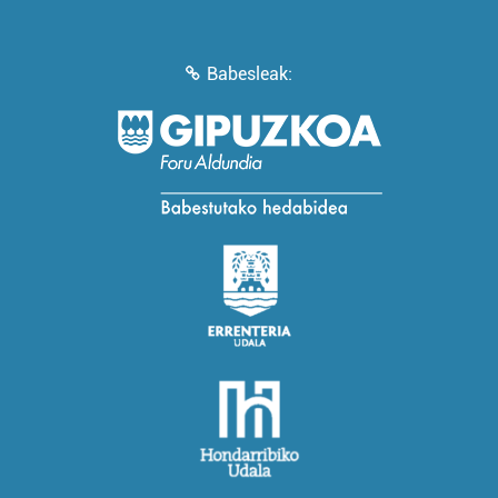
Babesleak: