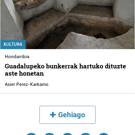
KULTURA
Hondarribia
Guadalupeko bunkerrak hartuko dituzte
aste honetan
Asier Perez-Karkamo
Gehiago