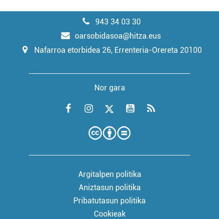
943 34 03 30
oarsobidasoa@hitza.eus
Nafarroa etorbidea 26, Errenteria-Orereta 20100
Nor gara
Argitalpen politika
Aniztasun politika
Pribatutasun politika
Cookieak