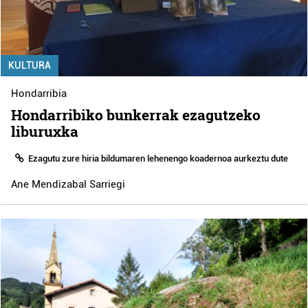
KULTURA
Hondarribia
Hondarribiko bunkerrak ezagutzeko
liburuxka
Ezagutu zure hiria bildumaren lehenengo koadernoa aurkeztu dute
Ane Mendizabal Sarriegi