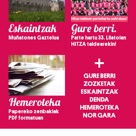
Eskaintzak
Gure berri.
Muñatones Gaztelua
Parte hartu 33. Lilatoian
HITZA taldearekin!
+
GURE BERRI
ZOZKETAK
ESKAINTZAK
Hemeroteka
DENDA
HEMEROTEKA
Papereko zenbakiak
NOR GARA
PDF formatuan