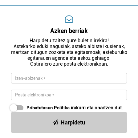
Azken berriak
Harpidetu zaitez gure buletin irekira!
Astekarko eduki nagusiak, asteko albiste ikusienak,
martxan ditugun zozketa eta egitasmoak, asteburuko
egitarauen agenda eta askoz gehiago!
Ostiralero zure posta elektronikoan.
Pribatutasun Politika
irakurri eta onartzen dut.
Harpidetu