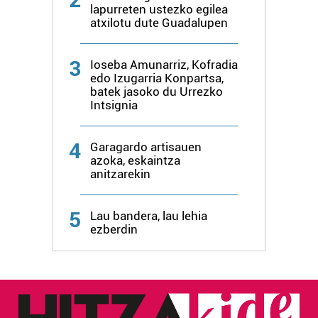
lapurreten ustezko egilea
atxilotu dute Guadalupen
3
Ioseba Amunarriz, Kofradia
edo Izugarria Konpartsa,
batek jasoko du Urrezko
Intsignia
4
Garagardo artisauen
azoka, eskaintza
anitzarekin
5
Lau bandera, lau lehia
ezberdin