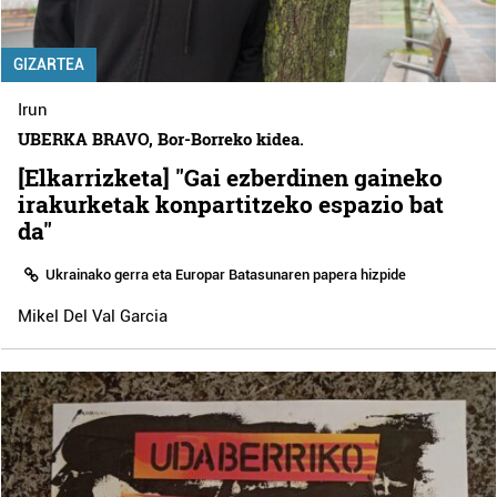
GIZARTEA
Irun
UBERKA BRAVO, Bor-Borreko kidea.
[Elkarrizketa] "Gai ezberdinen gaineko
irakurketak konpartitzeko espazio bat
da"
Ukrainako gerra eta Europar Batasunaren papera hizpide
Mikel Del Val Garcia