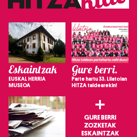
Eskaintzak
Gure berri.
EUSKAL HERRIA
Parte hartu 33. Lilatoian
MUSEOA
HITZA taldearekin!
+
GURE BERRI
ZOZKETAK
ESKAINTZAK