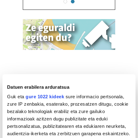
Datuen erabilera arduratsua
Guk eta
gure 1022 kideek
sure informacio pertsonala,
zure IP zenbakia, esaterako, prozesatzen ditugu, cookie
bezalako teknologiak erabiliz eta zure gailuko
informazioak azitzen dugu publizitate eta eduki
pertsonalizatua, publizitatearen eta edukiaren neurketa,
audientzia-ikerketa eta zerbitzuen garapena eskaintzeko.