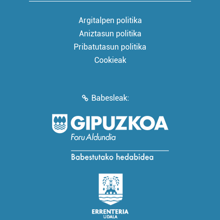
Argitalpen politika
Aniztasun politika
Pribatutasun politika
Cookieak
Babesleak: