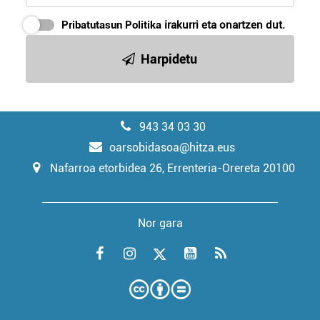
Pribatutasun Politika
irakurri eta onartzen dut.
Harpidetu
943 34 03 30
oarsobidasoa@hitza.eus
Nafarroa etorbidea 26, Errenteria-Orereta 20100
Nor gara