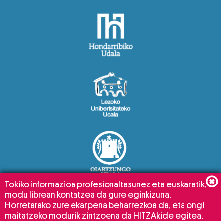
Tokiko informazioa profesionaltasunez eta euskaratik,
modu librean kontatzea da gure eginkizuna.
Horretarako zure ekarpena beharrezkoa da, eta ongi
maitatzeko modurik zintzoena da HITZAkide egitea.