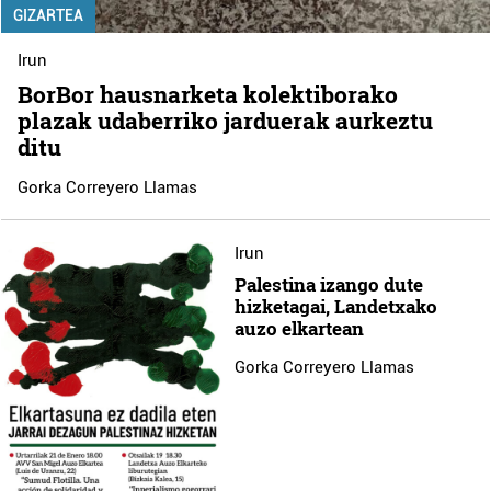
GIZARTEA
Irun
BorBor hausnarketa kolektiborako
plazak udaberriko jarduerak aurkeztu
ditu
Gorka Correyero Llamas
Irun
Palestina izango dute
hizketagai, Landetxako
auzo elkartean
Gorka Correyero Llamas