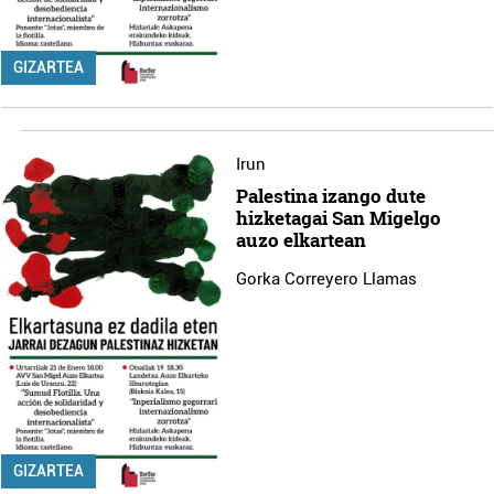
GIZARTEA
Irun
Palestina izango dute
hizketagai San Migelgo
auzo elkartean
Gorka Correyero Llamas
GIZARTEA