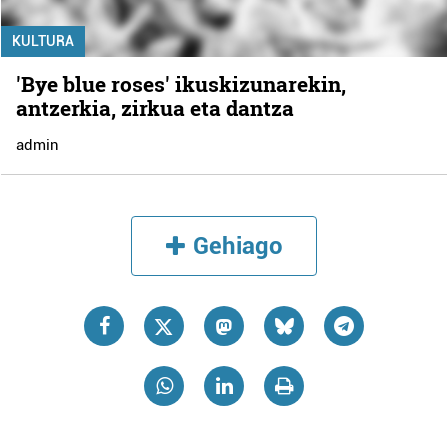
KULTURA
'Bye blue roses' ikuskizunarekin,
antzerkia, zirkua eta dantza
admin
Gehiago