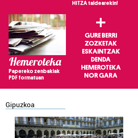
HITZA taldearekin!
+
GURE BERRI
ZOZKETAK
ESKAINTZAK
Hemeroteka
DENDA
HEMEROTEKA
Papereko zenbakiak
NOR GARA
PDF formatuan
Gipuzkoa