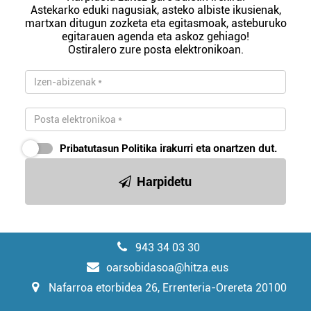
Astekarko eduki nagusiak, asteko albiste ikusienak,
martxan ditugun zozketa eta egitasmoak, asteburuko
egitarauen agenda eta askoz gehiago!
Ostiralero zure posta elektronikoan.
Pribatutasun Politika
irakurri eta onartzen dut.
Harpidetu
943 34 03 30
oarsobidasoa@hitza.eus
Nafarroa etorbidea 26, Errenteria-Orereta 20100