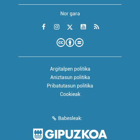
Nor gara
Argitalpen politika
Aniztasun politika
Pribatutasun politika
Cookieak
Babesleak: