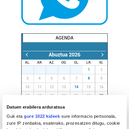
AGENDA
Abuztua 2026
AL.
AR.
AZ.
OG.
OL.
LR.
IG.
27
28
29
30
31
1
2
3
4
5
6
7
8
9
10
11
12
13
14
15
16
17
18
19
20
21
22
23
24
25
26
27
28
29
30
Datuen erabilera arduratsua
31
1
2
3
4
5
6
Guk eta
gure 1022 kideek
sure informacio pertsonala,
zure IP zenbakia, esaterako, prozesatzen ditugu, cookie