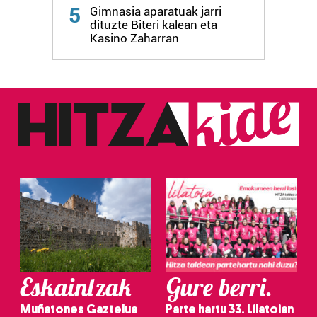
Webgune honek cookie propioak eta hirugarrenen cookie-
5
Gimnasia aparatuak jarri
fitxategiak erabiltzen ditu. Zure esperientzia eta
dituzte Biteri kalean eta
zerbitzuak hobetzeko asmoz, cookie teknologiaz
Kasino Zaharran
baliatzen gara. Ohar hau onartuz gero, teknologia hori
erabiltzeko baimen esplizitua ematen diguzu.
Gehiago
irakurri
Eskaintzak
Gure berri.
Muñatones Gaztelua
Parte hartu 33. Lilatoian